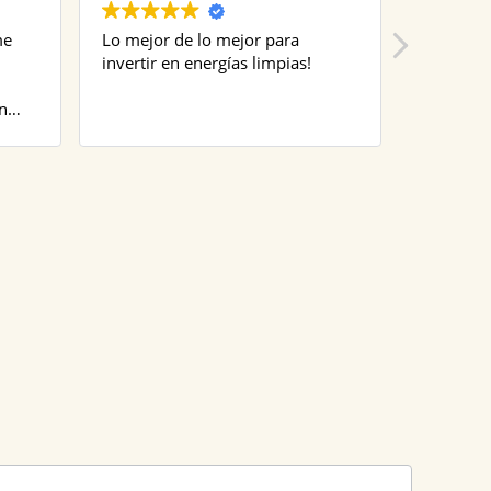
me
Lo mejor de lo mejor para
Excelente
invertir en energías limpias!
n