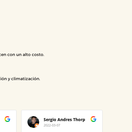
cen con un alto costo.
ión y climatización.
Sergio Andres Thorp
L
2022-03-07
2