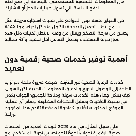
أمان المعلومات الشخصية للمستخدمين، بالإضافة إلى دمج نظم
الدفع السلسة التي تسهل عمليات الحجز أو الاشتراك.
في السياق نفسه، تبني المواقع على تقنيات استجابة سريعة مثل
AJAX يسمح بتجنب تحميل الصفحة بالكامل عند كل إجراء، مما
يحسن من سرعة التصفح ويقلل من وقت الانتظار. تقنيات مثل هذه
تعزز تجربة المستخدم وتجعل التفاعل أقل تعقيدًا وأكثر فعالية.
أهمية توفير خدمات صحية رقمية دون
تعقيد
خدمات الرعاية الصحية عبر الإنترنت أصبحت ضرورة ملحة مع تزايد
الحاجة إلى الوصول السريع والدقيق للمعلومات الطبية. لكن السؤال:
كيف يمكن جعل هذه الخدمات سهلة ومتاحة للجميع؟ الجواب يكمن
في تبسيط الواجهات وتقليل الخطوات المطلوبة لإتمام أي عملية.
الموقع المذكور سابقًا يبرز كواجهة نموذجية تقدم هذا المفهوم
ببراعة.
على سبيل المثال، في عام 2023 شهدت العديد من المنصات
الصحية الرقمية تحولاً ملحوظًا نحو تحسين تجربة المستخدم، مع