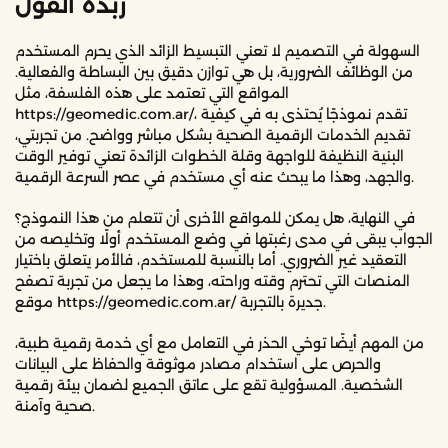
زبدة القول
السهولة في التصميم لا تعني التبسيط الزائد الذي يحرم المستخدم
من الوظائف الضرورية، بل هي توازن دقيق بين البساطة والفعالية.
المواقع التي تعتمد على هذه الفلسفة، مثل
https://geomedic.com.ar/، تقدم نموذجًا يُحتذى به في كيفية
تقديم الخدمات الرقمية الصحية بشكل مباشر وواضح. من تجربتي،
البنية النظيفة للواجهة وقلة الخطوات الزائدة تعني توفير الوقت
والجهد، وهذا ما يبحث عنه أي مستخدم في عصر السرعة الرقمية.
في النهاية، هل يمكن للمواقع الأخرى أن تتعلم من هذا النموذج؟
الجواب يبقى في مدى رغبتها في وضع المستخدم أولًا وتخليصه من
التعقيد غير الضروري. أما بالنسبة للمستخدم، فالأمر يتعلق باختيار
المنصات التي تحترم وقته وراحته، وهذا ما يجعل من تجربة تصفح
موقع https://geomedic.com.ar/ جديرة بالتجربة.
من المهم أيضًا توخي الحذر في التعامل مع أي خدمة رقمية طبية،
والحرص على استخدام مصادر موثوقة والحفاظ على البيانات
الشخصية. المسؤولية تقع على عاتق الجميع لضمان بيئة رقمية
صحية وآمنة.