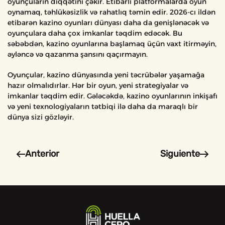
oyunçuların diqqətini çəkir. Etibarlı platformalarda oyun
oynamaq, təhlükəsizlik və rahatlıq təmin edir. 2026-cı ildən
etibarən kazino oyunları dünyası daha da genişlənəcək və
oyunçulara daha çox imkanlar təqdim edəcək. Bu
səbəbdən, kazino oyunlarına başlamaq üçün vaxt itirməyin,
əyləncə və qazanma şansını qaçırmayın.
Oyunçular, kazino dünyasında yeni təcrübələr yaşamağa
hazır olmalıdırlar. Hər bir oyun, yeni strategiyalar və
imkanlar təqdim edir. Gələcəkdə, kazino oyunlarının inkişafı
və yeni texnologiyaların tətbiqi ilə daha da maraqlı bir
dünya sizi gözləyir.
Anterior
Siguiente