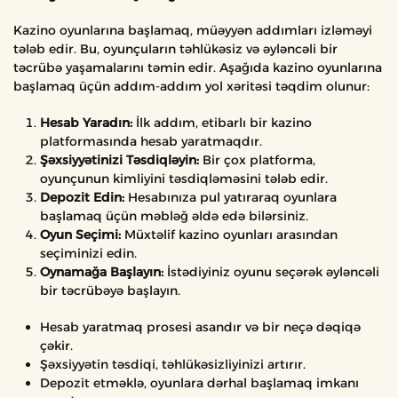
Kazino oyunlarına başlamaq, müəyyən addımları izləməyi
tələb edir. Bu, oyunçuların təhlükəsiz və əyləncəli bir
təcrübə yaşamalarını təmin edir. Aşağıda kazino oyunlarına
başlamaq üçün addım-addım yol xəritəsi təqdim olunur:
Hesab Yaradın:
İlk addım, etibarlı bir kazino
platformasında hesab yaratmaqdır.
Şəxsiyyətinizi Təsdiqləyin:
Bir çox platforma,
oyunçunun kimliyini təsdiqləməsini tələb edir.
Depozit Edin:
Hesabınıza pul yatıraraq oyunlara
başlamaq üçün məbləğ əldə edə bilərsiniz.
Oyun Seçimi:
Müxtəlif kazino oyunları arasından
seçiminizi edin.
Oynamağa Başlayın:
İstədiyiniz oyunu seçərək əyləncəli
bir təcrübəyə başlayın.
Hesab yaratmaq prosesi asandır və bir neçə dəqiqə
çəkir.
Şəxsiyyətin təsdiqi, təhlükəsizliyinizi artırır.
Depozit etməklə, oyunlara dərhal başlamaq imkanı