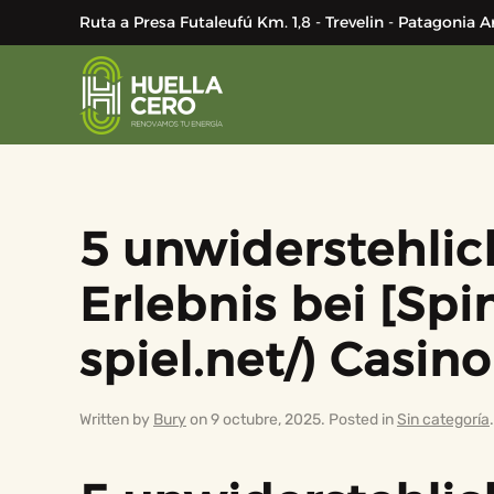
Ruta a Presa Futaleufú Km. 1,8 - Trevelin - Patagonia
Skip to main content
5 unwiderstehlich
Erlebnis bei [Spi
spiel.net/) Casino
Written by
Bury
on
9 octubre, 2025
. Posted in
Sin categoría
.