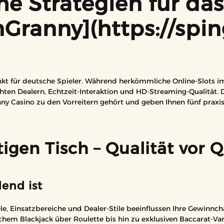
e Strategien für das
nGranny](https://spi
punkt für deutsche Spieler. Während herkömmliche Online‑Slots
hten Dealern, Echtzeit‑Interaktion und HD‑Streaming‑Qualität. D
y Casino zu den Vorreitern gehört und geben Ihnen fünf praxis
tigen Tisch – Qualität vor 
end ist
piele, Einsatzbereiche und Dealer‑Stile beeinflussen Ihre Gewin
ischem Blackjack über Roulette bis hin zu exklusiven Baccarat‑Var