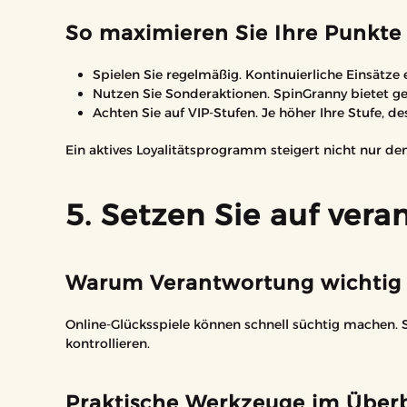
So maximieren Sie Ihre Punkte
Spielen Sie regelmäßig. Kontinuierliche Einsätze
Nutzen Sie Sonderaktionen. SpinGranny bietet ge
Achten Sie auf VIP‑Stufen. Je höher Ihre Stufe,
Ein aktives Loyalitätsprogramm steigert nicht nur den
5. Setzen Sie auf vera
Warum Verantwortung wichtig 
Online‑Glücksspiele können schnell süchtig machen. 
kontrollieren.
Praktische Werkzeuge im Überb