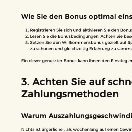
Wie Sie den Bonus optimal ein
Registrieren Sie sich und aktivieren Sie den Bon
Lesen Sie die Bonusbedingungen. Achten Sie be
Setzen Sie den Willkommensbonus gezielt auf Spie
zu schonen und gleichzeitig Erfahrung zu samme
Ein clever genutzter Bonus kann Ihnen den Einstieg er
3. Achten Sie auf sch
Zahlungsmethoden
Warum Auszahlungsgeschwindigk
Nichts ist ärgerlicher, als wochenlang auf einen Gew