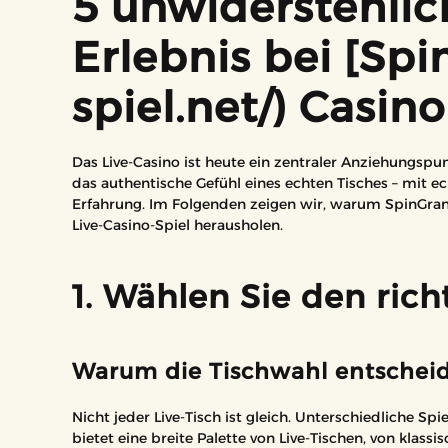
5 unwiderstehlich
Erlebnis bei [Spi
spiel.net/) Casino
Das Live‑Casino ist heute ein zentraler Anziehungs
das authentische Gefühl eines echten Tisches – mit ec
Erfahrung. Im Folgenden zeigen wir, warum SpinGrann
Live‑Casino‑Spiel herausholen.
1. Wählen Sie den rich
Warum die Tischwahl entscheid
Nicht jeder Live‑Tisch ist gleich. Unterschiedliche S
bietet eine breite Palette von Live‑Tischen, von klass