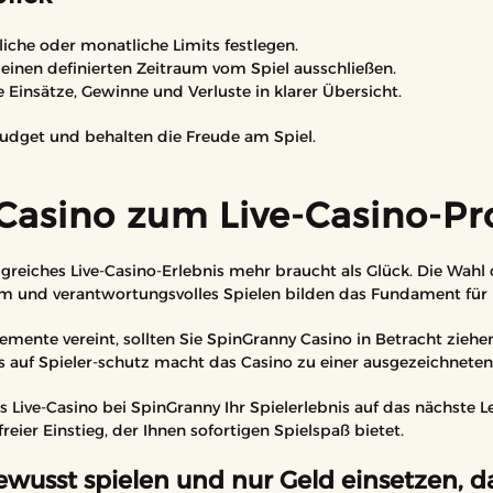
liche oder monatliche Limits festlegen.
 einen definierten Zeitraum vom Spiel ausschließen.
 Einsätze, Gewinne und Verluste in klarer Übersicht.
 Budget und behalten die Freude am Spiel.
 Casino zum Live‑Casino‑Pro
olgreiches Live‑Casino‑Erlebnis mehr braucht als Glück. Die Wahl d
m und verantwortungsvolles Spielen bilden das Fundament für la
Elemente vereint, sollten Sie SpinGranny Casino in Betracht zie
auf Spieler‑schutz macht das Casino zu einer ausgezeichneten 
 Live‑Casino bei SpinGranny Ihr Spielerlebnis auf das nächste Lev
eier Einstieg, der Ihnen sofortigen Spielspaß bietet.
sst spielen und nur Geld einsetzen, das S