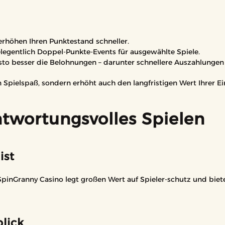
 erhöhen Ihren Punktestand schneller.
legentlich Doppel‑Punkte‑Events für ausgewählte Spiele.
 desto besser die Belohnungen – darunter schnellere Auszahlung
 Spielspaß, sondern erhöht auch den langfristigen Wert Ihrer Ei
ntwortungsvolles Spielen
ist
SpinGranny Casino legt großen Wert auf Spieler‑schutz und bie
lick