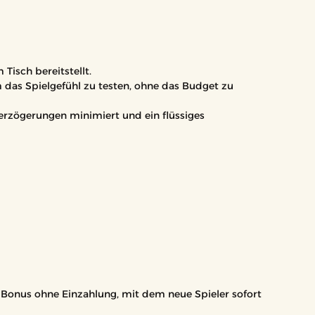
Tisch bereitstellt.
 das Spielgefühl zu testen, ohne das Budget zu
erzögerungen minimiert und ein flüssiges
n Bonus ohne Einzahlung, mit dem neue Spieler sofort