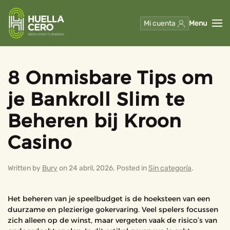
Mi cuenta
Menu
Skip to main content
8 Onmisbare Tips om
je Bankroll Slim te
Beheren bij Kroon
Casino
Written by
Bury
on
24 abril, 2026
. Posted in
Sin categoría
.
Het beheren van je speelbudget is de hoeksteen van een
duurzame en plezierige gokervaring. Veel spelers focussen
zich alleen op de winst, maar vergeten vaak de risico’s van