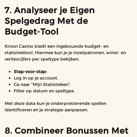
7. Analyseer je Eigen
Spelgedrag Met de
Budget‑Tool
Kroon Casino biedt een ingebouwde budget‑ en
statistiektool. Hiermee kun je je inzetpatronen, winst‑ en
verliescijfers per speltype bekijken.
Stap‑voor‑stap:
Log in op je account.
Ga naar “Mijn Statistieken”.
Filter op datum en speltype.
Met deze data kun je onderpresterende spellen
identificeren en je strategie aanpassen.
8. Combineer Bonussen Met