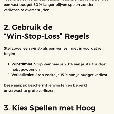
een vast budget 30 % langer blijven spelen zonder
verliezen te overschrijden.
2. Gebruik de
“Win‑Stop‑Loss” Regels
Stel zowel een winst‑ als een verlieslimiet in voordat je
begint.
Winstlimiet:
Stop wanneer je 20 % van je startbudget
hebt gewonnen.
Verlieslimiet:
Stop zodra je 15 % van je budget verliest.
Deze aanpak beschermt je winsten en beperkt
onverwachte grote verliezen.
3. Kies Spellen met Hoog