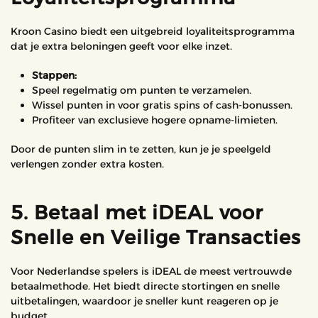
Kroon Casino biedt een uitgebreid loyaliteitsprogramma
dat je extra beloningen geeft voor elke inzet.
Stappen:
Speel regelmatig om punten te verzamelen.
Wissel punten in voor gratis spins of cash‑bonussen.
Profiteer van exclusieve hogere opname‑limieten.
Door de punten slim in te zetten, kun je je speelgeld
verlengen zonder extra kosten.
5. Betaal met iDEAL voor
Snelle en Veilige Transacties
Voor Nederlandse spelers is iDEAL de meest vertrouwde
betaalmethode. Het biedt directe stortingen en snelle
uitbetalingen, waardoor je sneller kunt reageren op je
budget.