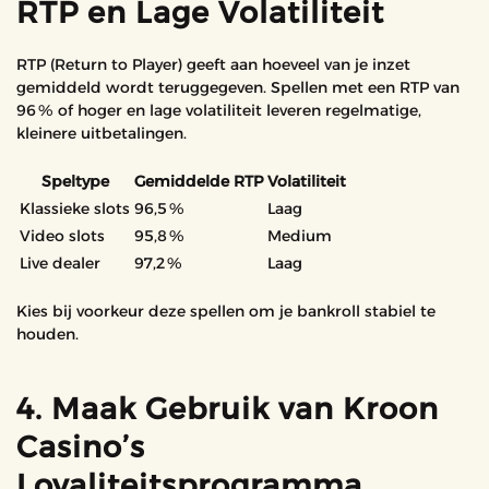
RTP en Lage Volatiliteit
RTP (Return to Player) geeft aan hoeveel van je inzet
gemiddeld wordt teruggegeven. Spellen met een RTP van
96 % of hoger en lage volatiliteit leveren regelmatige,
kleinere uitbetalingen.
Speltype
Gemiddelde RTP
Volatiliteit
Klassieke slots
96,5 %
Laag
Video slots
95,8 %
Medium
Live dealer
97,2 %
Laag
Kies bij voorkeur deze spellen om je bankroll stabiel te
houden.
4. Maak Gebruik van Kroon
Casino’s
Loyaliteitsprogramma