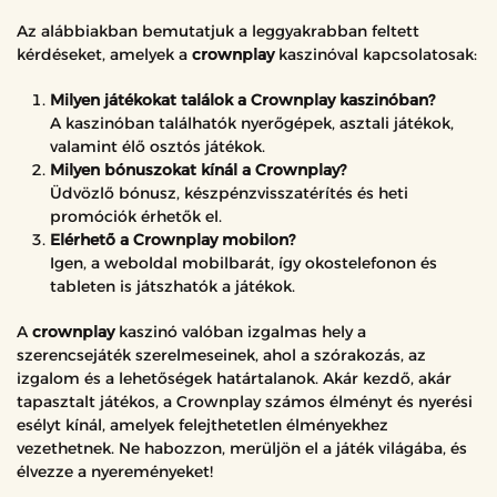
Az alábbiakban bemutatjuk a leggyakrabban feltett
kérdéseket, amelyek a
crownplay
kaszinóval kapcsolatosak:
Milyen játékokat találok a Crownplay kaszinóban?
A kaszinóban találhatók nyerőgépek, asztali játékok,
valamint élő osztós játékok.
Milyen bónuszokat kínál a Crownplay?
Üdvözlő bónusz, készpénzvisszatérítés és heti
promóciók érhetők el.
Elérhető a Crownplay mobilon?
Igen, a weboldal mobilbarát, így okostelefonon és
tableten is játszhatók a játékok.
A
crownplay
kaszinó valóban izgalmas hely a
szerencsejáték szerelmeseinek, ahol a szórakozás, az
izgalom és a lehetőségek határtalanok. Akár kezdő, akár
tapasztalt játékos, a Crownplay számos élményt és nyerési
esélyt kínál, amelyek felejthetetlen élményekhez
vezethetnek. Ne habozzon, merüljön el a játék világába, és
élvezze a nyereményeket!