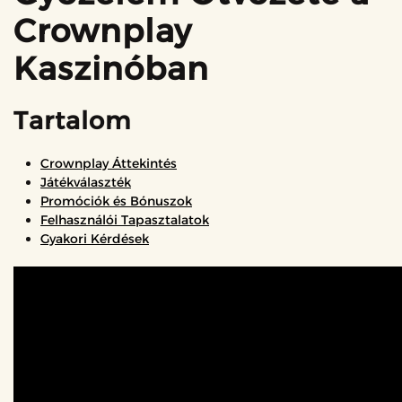
Crownplay
Kaszinóban
Tartalom
Crownplay Áttekintés
Játékválaszték
Promóciók és Bónuszok
Felhasználói Tapasztalatok
Gyakori Kérdések