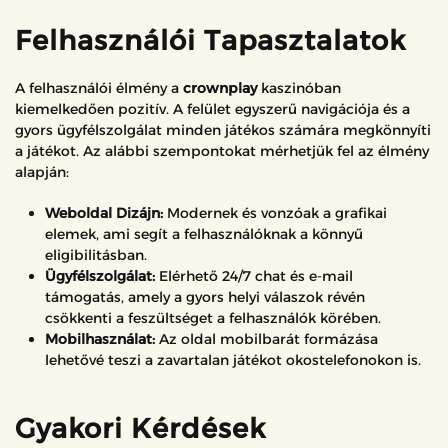
Felhasználói Tapasztalatok
A felhasználói élmény a
crownplay
kaszinóban
kiemelkedően pozitív. A felület egyszerű navigációja és a
gyors ügyfélszolgálat minden játékos számára megkönnyíti
a játékot. Az alábbi szempontokat mérhetjük fel az élmény
alapján:
Weboldal Dizájn:
Modernek és vonzóak a grafikai
elemek, ami segít a felhasználóknak a könnyű
eligibilitásban.
Ügyfélszolgálat:
Elérhető 24/7 chat és e-mail
támogatás, amely a gyors helyi válaszok révén
csökkenti a feszültséget a felhasználók körében.
Mobilhasználat:
Az oldal mobilbarát formázása
lehetővé teszi a zavartalan játékot okostelefonokon is.
Gyakori Kérdések