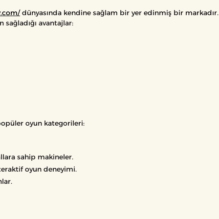
y.com/
dünyasında kendine sağlam bir yer edinmiş bir markadır
 sağladığı avantajlar:
popüler oyun kategorileri:
allara sahip makineler.
teraktif oyun deneyimi.
lar.