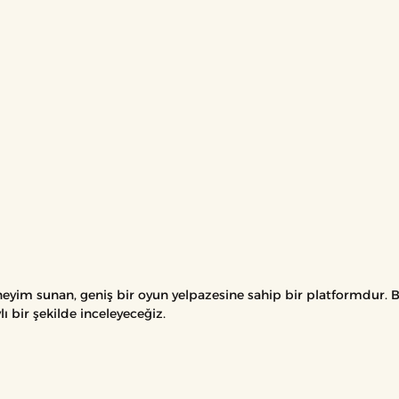
eyim sunan, geniş bir oyun yelpazesine sahip bir platformdur. 
lı bir şekilde inceleyeceğiz.