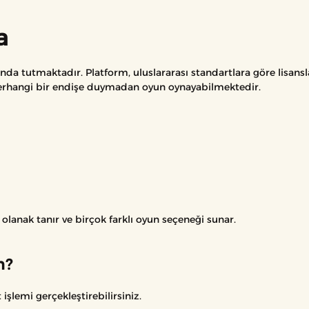
a
a tutmaktadır. Platform, uluslararası standartlara göre lisanslan
, herhangi bir endişe duymadan oyun oynayabilmektedir.
olanak tanır ve birçok farklı oyun seçeneği sunar.
m?
 işlemi gerçekleştirebilirsiniz.