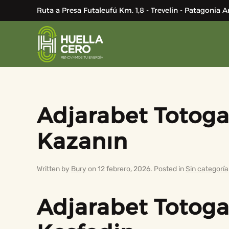
Ruta a Presa Futaleufú Km. 1,8 - Trevelin - Patagonia
Skip to main content
Adjarabet Totogam
Kazanın
Written by
Bury
on
12 febrero, 2026
. Posted in
Sin categoría
Adjarabet Totoga