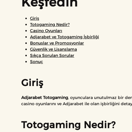
Keşfedin
Giriş
Totogaming Nedir?
Casino Oyunları
Adjarabet ve Totogaming İşbirliği
Bonuslar ve Promosyonlar
Güvenlik ve Lisanslama
Sıkça Sorulan Sorular
Sonuç
Giriş
Adjarabet Totogaming
, oyunculara unutulmaz bir den
casino oyunlarını ve Adjarabet ile olan işbirliğini detay
Totogaming Nedir?