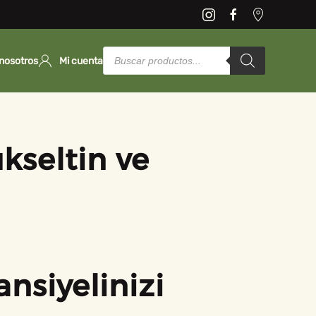
Products
search
nosotros
Mi cuenta
kseltin ve
nsiyelinizi