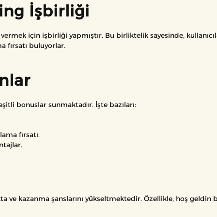
g İşbirliği
vermek için işbirliği yapmıştır. Bu birliktelik sayesinde, kullanı
fırsatı buluyorlar.
nlar
itli bonuslar sunmaktadır. İşte bazıları:
lama fırsatı.
tajlar.
a ve kazanma şanslarını yükseltmektedir. Özellikle, hoş geldin b