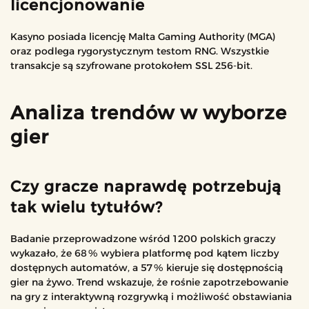
licencjonowanie
Kasyno posiada licencję Malta Gaming Authority (MGA)
oraz podlega rygorystycznym testom RNG. Wszystkie
transakcje są szyfrowane protokołem SSL 256‑bit.
Analiza trendów w wyborze
gier
Czy gracze naprawdę potrzebują
tak wielu tytułów?
Badanie przeprowadzone wśród 1 200 polskich graczy
wykazało, że 68 % wybiera platformę pod kątem liczby
dostępnych automatów, a 57 % kieruje się dostępnością
gier na żywo. Trend wskazuje, że rośnie zapotrzebowanie
na gry z interaktywną rozgrywką i możliwość obstawiania