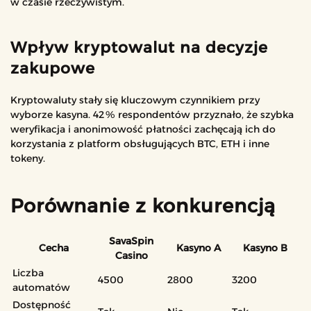
w czasie rzeczywistym.
Wpływ kryptowalut na decyzje
zakupowe
Kryptowaluty stały się kluczowym czynnikiem przy
wyborze kasyna. 42 % respondentów przyznało, że szybka
weryfikacja i anonimowość płatności zachęcają ich do
korzystania z platform obsługujących BTC, ETH i inne
tokeny.
Porównanie z konkurencją
SavaSpin
Cecha
Kasyno A
Kasyno B
Casino
Liczba
4500
2800
3200
automatów
Dostępność