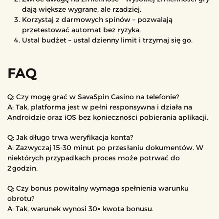
dają większe wygrane, ale rzadziej.
Korzystaj z darmowych spinów – pozwalają
przetestować automat bez ryzyka.
Ustal budżet – ustal dzienny limit i trzymaj się go.
FAQ
Q: Czy mogę grać w SavaSpin Casino na telefonie?
A: Tak, platforma jest w pełni responsywna i działa na
Androidzie oraz iOS bez konieczności pobierania aplikacji.
Q: Jak długo trwa weryfikacja konta?
A: Zazwyczaj 15‑30 minut po przesłaniu dokumentów. W
niektórych przypadkach proces może potrwać do
2 godzin.
Q: Czy bonus powitalny wymaga spełnienia warunku
obrotu?
A: Tak, warunek wynosi 30× kwota bonusu.