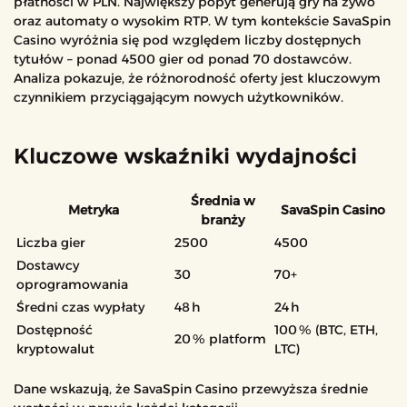
płatności w PLN. Największy popyt generują gry na żywo
oraz automaty o wysokim RTP. W tym kontekście SavaSpin
Casino wyróżnia się pod względem liczby dostępnych
tytułów – ponad 4500 gier od ponad 70 dostawców.
Analiza pokazuje, że różnorodność oferty jest kluczowym
czynnikiem przyciągającym nowych użytkowników.
Kluczowe wskaźniki wydajności
Średnia w
Metryka
SavaSpin Casino
branży
Liczba gier
2500
4500
Dostawcy
30
70+
oprogramowania
Średni czas wypłaty
48 h
24 h
Dostępność
100 % (BTC, ETH,
20 % platform
kryptowalut
LTC)
Dane wskazują, że SavaSpin Casino przewyższa średnie