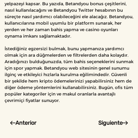
yelpazeyi kapsar. Bu yazıda, Betandyou bonus çeşitlerini,
nasıl kullanılacağını ve Betandyou Twitter hesabının bu
süreçte nasıl yardımcı olabileceğini ele alacağız. Betandyou,
kullanıcılarına mobil uyumlu bir platform sunarak, her
yerden ve her zaman bahis yapma ve casino oyunları
oynama imkanı sağlamaktadır.
İstediğiniz egzersizi bulmak, bunu yapmanıza yardımcı
olmak için ara düğmelerden ve filtrelerden daha kolaydır.
Aradığınızı bulduğunuzda, tüm bahis seçeneklerini sunmak
için spor yapmak. Betandyou web sitesinin genel sunumu
ilginç ve etkileyici hızlarla kurulma eğilimindedir. Güvenli
bir şekilde hem kripto ödemelerinizi yapabilirsiniz hem de
diğer ödeme yöntemlerini kullanabilirsiniz. Bugün, ofis tüm
popüler kategoriler için ve makul oranlarla avantajlı
çevrimiçi fiyatlar sunuyor.
Anterior
Siguiente