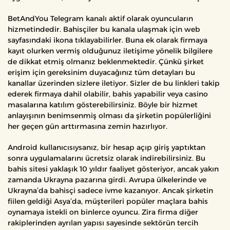
BetAndYou Telegram kanalı aktif olarak oyuncuların
hizmetindedir. Bahisçiler bu kanala ulaşmak için web
sayfasındaki ikona tıklayabilirler. Buna ek olarak firmaya
kayıt olurken vermiş olduğunuz iletişime yönelik bilgilere
de dikkat etmiş olmanız beklenmektedir. Çünkü şirket
erişim için gereksinim duyacağınız tüm detayları bu
kanallar üzerinden sizlere iletiyor. Sizler de bu linkleri takip
ederek firmaya dahil olabilir, bahis yapabilir veya casino
masalarına katılım gösterebilirsiniz. Böyle bir hizmet
anlayışının benimsenmiş olması da şirketin popülerliğini
her geçen gün arttırmasına zemin hazırlıyor.
Android kullanıcısıysanız, bir hesap açıp giriş yaptıktan
sonra uygulamalarını ücretsiz olarak indirebilirsiniz. Bu
bahis sitesi yaklaşık 10 yıldır faaliyet gösteriyor, ancak yakın
zamanda Ukrayna pazarına girdi. Avrupa ülkelerinde ve
Ukrayna’da bahisçi sadece ivme kazanıyor. Ancak şirketin
fiilen geldiği Asya’da, müşterileri popüler maçlara bahis
oynamaya istekli on binlerce oyuncu. Zira firma diğer
rakiplerinden ayrılan yapısı sayesinde sektörün tercih