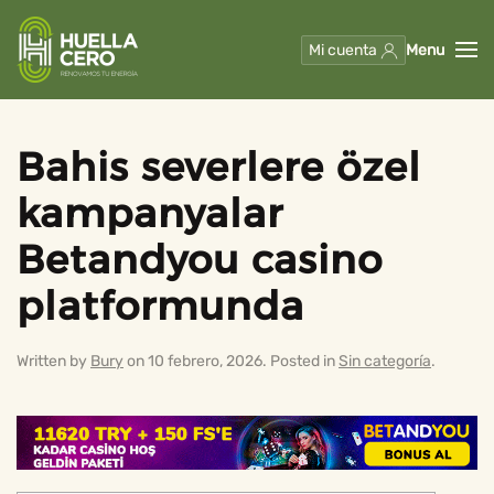
Mi cuenta
Menu
Skip to main content
Bahis severlere özel
kampanyalar
Betandyou casino
platformunda
Written by
Bury
on
10 febrero, 2026
. Posted in
Sin categoría
.