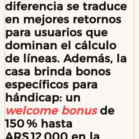
diferencia se traduce
en mejores retornos
para usuarios que
dominan el cálculo
de líneas. Además, la
casa brinda bonos
específicos para
hándicap: un
welcome bonus
de
150 % hasta
ARS 12 000 en la