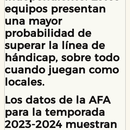
equipos presentan
una mayor
probabilidad de
superar la línea de
hándicap, sobre todo
cuando juegan como
locales.
Los datos de la AFA
para la temporada
2023‑2024 muestran