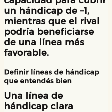
capacidad para cubrir
un hándicap de –1,
mientras que el rival
podría beneficiarse
de una línea más
favorable.
Definir líneas de hándicap
que entendés bien
Una línea de
hándicap clara