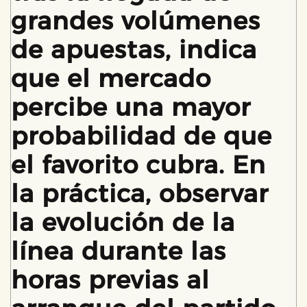
grandes volúmenes
de apuestas, indica
que el mercado
percibe una mayor
probabilidad de que
el favorito cubra. En
la práctica, observar
la evolución de la
línea durante las
horas previas al