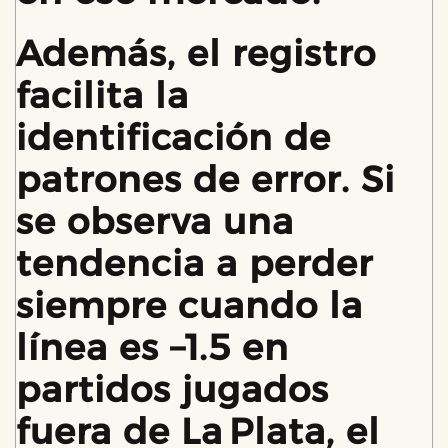
Además, el registro
facilita la
identificación de
patrones de error. Si
se observa una
tendencia a perder
siempre cuando la
línea es –1.5 en
partidos jugados
fuera de La Plata, el