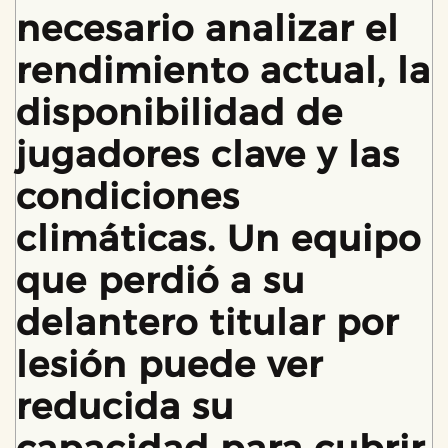
necesario analizar el
rendimiento actual, la
disponibilidad de
jugadores clave y las
condiciones
climáticas. Un equipo
que perdió a su
delantero titular por
lesión puede ver
reducida su