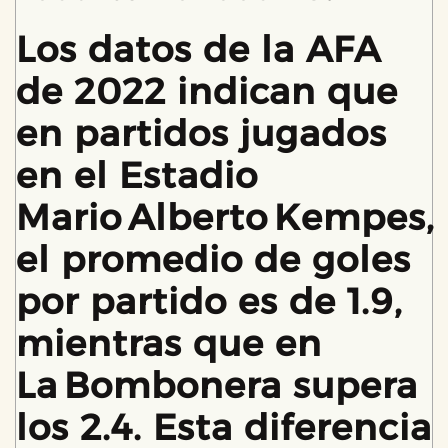
Los datos de la AFA
de 2022 indican que
en partidos jugados
en el Estadio
Mario Alberto Kempes,
el promedio de goles
por partido es de 1.9,
mientras que en
La Bombonera supera
los 2.4. Esta diferencia