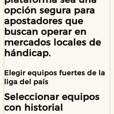
opción segura para
apostadores que
buscan operar en
mercados locales de
hándicap.
Elegir equipos fuertes de la
liga del país
Seleccionar equipos
con historial