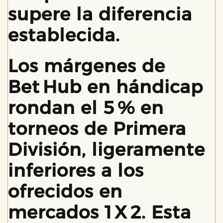
supere la diferencia
establecida.
Los márgenes de
Bet Hub en hándicap
rondan el 5 % en
torneos de Primera
División, ligeramente
inferiores a los
ofrecidos en
mercados 1 X 2. Esta