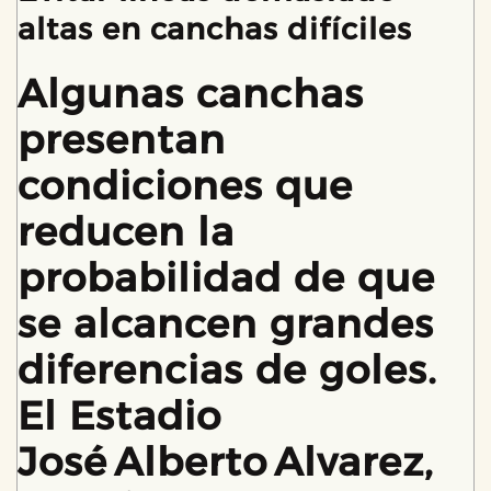
altas en canchas difíciles
Algunas canchas
presentan
condiciones que
reducen la
probabilidad de que
se alcancen grandes
diferencias de goles.
El Estadio
José Alberto Alvarez,