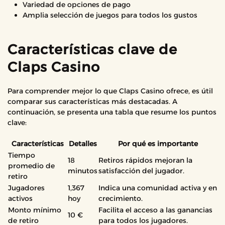
Variedad de opciones de pago
Amplia selección de juegos para todos los gustos
Características clave de
Claps Casino
Para comprender mejor lo que Claps Casino ofrece, es útil
comparar sus características más destacadas. A
continuación, se presenta una tabla que resume los puntos
clave:
Características
Detalles
Por qué es importante
Tiempo
18
Retiros rápidos mejoran la
promedio de
minutos
satisfacción del jugador.
retiro
Jugadores
1,367
Indica una comunidad activa y en
activos
hoy
crecimiento.
Monto mínimo
Facilita el acceso a las ganancias
10 €
de retiro
para todos los jugadores.