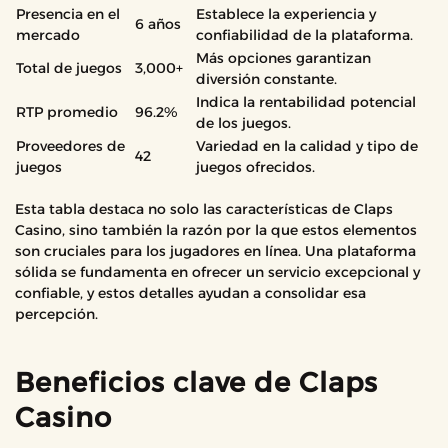
Presencia en el
Establece la experiencia y
6 años
mercado
confiabilidad de la plataforma.
Más opciones garantizan
Total de juegos
3,000+
diversión constante.
Indica la rentabilidad potencial
RTP promedio
96.2%
de los juegos.
Proveedores de
Variedad en la calidad y tipo de
42
juegos
juegos ofrecidos.
Esta tabla destaca no solo las características de Claps
Casino, sino también la razón por la que estos elementos
son cruciales para los jugadores en línea. Una plataforma
sólida se fundamenta en ofrecer un servicio excepcional y
confiable, y estos detalles ayudan a consolidar esa
percepción.
Beneficios clave de Claps
Casino