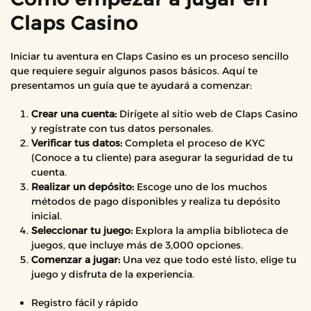
Claps Casino
Iniciar tu aventura en Claps Casino es un proceso sencillo
que requiere seguir algunos pasos básicos. Aquí te
presentamos un guía que te ayudará a comenzar:
Crear una cuenta:
Dirígete al sitio web de Claps Casino
y regístrate con tus datos personales.
Verificar tus datos:
Completa el proceso de KYC
(Conoce a tu cliente) para asegurar la seguridad de tu
cuenta.
Realizar un depósito:
Escoge uno de los muchos
métodos de pago disponibles y realiza tu depósito
inicial.
Seleccionar tu juego:
Explora la amplia biblioteca de
juegos, que incluye más de 3,000 opciones.
Comenzar a jugar:
Una vez que todo esté listo, elige tu
juego y disfruta de la experiencia.
Registro fácil y rápido