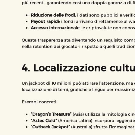
più recenti, garantendo così una doppia garanzia di fid
Riduzione delle frodi
: i dati sono pubblici e verif
Payout rapidi
: i fondi arrivano direttamente al wa
Accesso internazionale
: le criptovalute non cono
Questa trasparenza sta diventando un requisito comp
nella retention dei giocatori rispetto a quelli tradizion
4. Localizzazione cultu
Un jackpot di 10 milioni può attirare l’attenzione, ma 
localizzazione di temi, grafiche e lingue per massimiz
Esempi concreti:
“Dragon’s Treasure”
(Asia) utilizza la mitologia ci
“Aztec Gold”
(America Latina) incorpora leggende a
“Outback Jackpot”
(Australia) sfrutta l’immagina