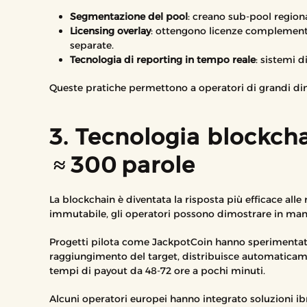
Segmentazione del pool
: creano sub‑pool regional
Licensing overlay
: ottengono licenze complementari
separate.
Tecnologia di reporting in tempo reale
: sistemi d
Queste pratiche permettono a operatori di grandi dim
3. Tecnologia blockcha
≈ 300 parole
La blockchain è diventata la risposta più efficace alle
immutabile, gli operatori possono dimostrare in mani
Progetti pilota come JackpotCoin hanno sperimentato
raggiungimento del target, distribuisce automaticamen
tempi di payout da 48‑72 ore a pochi minuti.
Alcuni operatori europei hanno integrato soluzioni ib