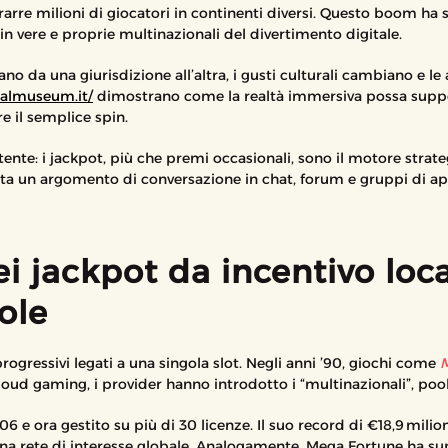
ttrarre milioni di giocatori in continenti diversi. Questo boom ha 
in vere e proprie multinazionali del divertimento digitale.
ano da una giurisdizione all’altra, i gusti culturali cambiano e l
ualmuseum.it/
dimostrano come la realtà immersiva possa supp
re il semplice spin.
otente: i jackpot, più che premi occasionali, sono il motore str
enta un argomento di conversazione in chat, forum e gruppi di a
i jackpot da incentivo loca
ole
rogressivi legati a una singola slot. Negli anni ’90, giochi come
loud gaming, i provider hanno introdotto i “multinazionali”, pool 
 ora gestito su più di 30 licenze. Il suo record di €18,9 milion
 rete di interesse globale. Analogamente, Mega Fortune ha super