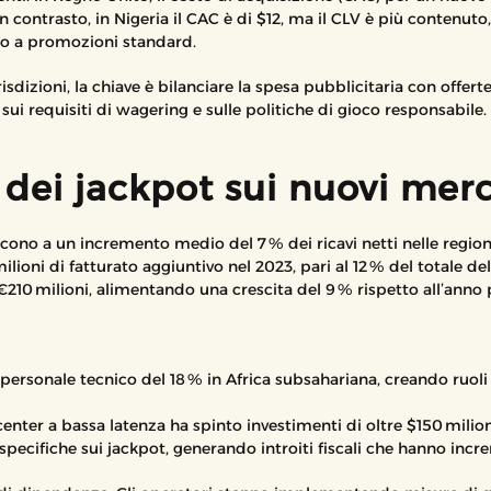
n contrasto, in Nigeria il CAC è di $12, ma il CLV è più contenuto
tto a promozioni standard.
isdizioni, la chiave è bilanciare la spesa pubblicitaria con offert
requisiti di wagering e sulle politiche di gioco responsabile.
ei jackpot sui nuovi merca
cono a un incremento medio del 7 % dei ricavi netti nelle regio
oni di fatturato aggiuntivo nel 2023, pari al 12 % del totale del 
e €210 milioni, alimentando una crescita del 9 % rispetto all’anno
personale tecnico del 18 % in Africa subsahariana, creando ruoli
enter a bassa latenza ha spinto investimenti di oltre $150 milio
pecifiche sui jackpot, generando introiti fiscali che hanno increm