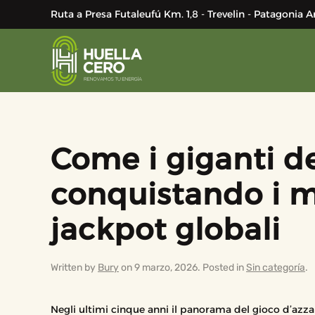
Ruta a Presa Futaleufú Km. 1,8 - Trevelin - Patagonia
Skip to main content
Come i giganti d
conquistando i me
jackpot globali
Written by
Bury
on
9 marzo, 2026
. Posted in
Sin categoría
.
Negli ultimi cinque anni il panorama del gioco d’azz