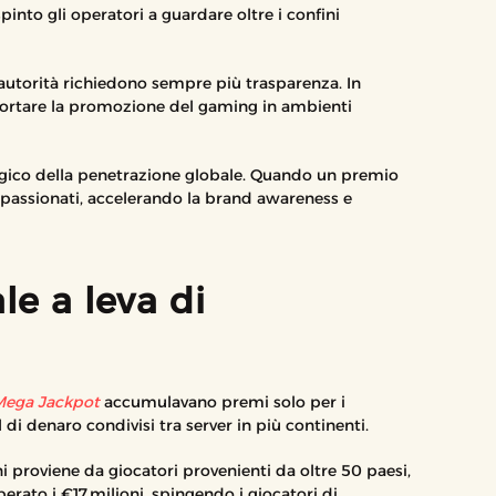
spinto gli operatori a guardare oltre i confini
e autorità richiedono sempre più trasparenza. In
ortare la promozione del gaming in ambienti
ategico della penetrazione globale. Quando un premio
ppassionati, accelerando la brand awareness e
le a leva di
Mega Jackpot
accumulavano premi solo per i
di denaro condivisi tra server in più continenti.
i proviene da giocatori provenienti da oltre 50 paesi,
ato i €17 milioni, spingendo i giocatori di