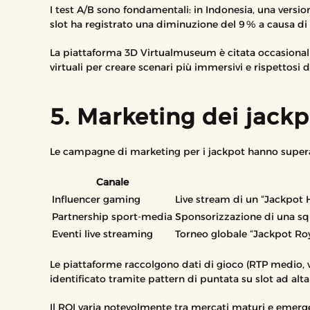
I test A/B sono fondamentali: in Indonesia, una versio
slot ha registrato una diminuzione del 9 % a causa di p
La piattaforma 3D Virtualmuseum è citata occasionalm
virtuali per creare scenari più immersivi e rispettosi de
5. Marketing dei jackp
Le campagne di marketing per i jackpot hanno superato
Canale
Influencer gaming
Live stream di un “Jackpot H
Partnership sport‑media
Sponsorizzazione di una squ
Eventi live streaming
Torneo globale “Jackpot Roy
Le piattaforme raccolgono dati di gioco (RTP medio, v
identificato tramite pattern di puntata su slot ad alt
Il ROI varia notevolmente tra mercati maturi e emergen