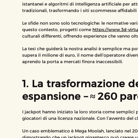
istantanei e algoritmi di intelligenza artificiale per a
tradizionali, trasformando i siti scommesse affidabili 
Le sfide non sono solo tecnologiche: le normative vari
questo contesto, progetti come
https://www.3d-virt
culturali differenti, offrendo esperienze che vanno olt
La tesi che guiderà la nostra analisi è semplice ma p
supera il milione di euro, il nome dell’operatore div
aprendo la porta a mercati finora inaccessibili.
1. La trasformazione de
espansione – ≈ 260 par
I jackpot hanno iniziato la loro storia come semplici p
giocatori di una licenza nazionale. Con l’avvento del c
Un caso emblematico è Mega Moolah, lanciato nel 2006 e
dimostrando che un jackpot gigantesco può creare una