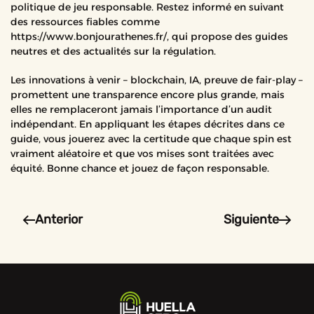
politique de jeu responsable. Restez informé en suivant
des ressources fiables comme
https://www.bonjourathenes.fr/, qui propose des guides
neutres et des actualités sur la régulation.
Les innovations à venir – blockchain, IA, preuve de fair‑play –
promettent une transparence encore plus grande, mais
elles ne remplaceront jamais l’importance d’un audit
indépendant. En appliquant les étapes décrites dans ce
guide, vous jouerez avec la certitude que chaque spin est
vraiment aléatoire et que vos mises sont traitées avec
équité. Bonne chance et jouez de façon responsable.
Anterior
Siguiente