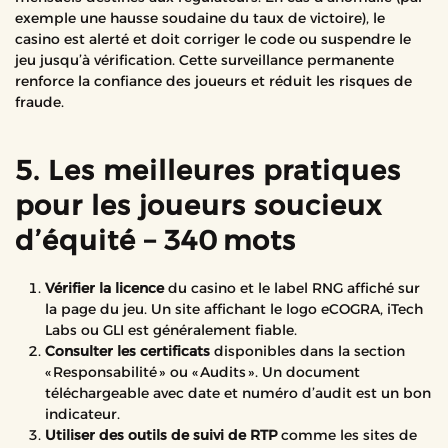
exemple une hausse soudaine du taux de victoire), le
casino est alerté et doit corriger le code ou suspendre le
jeu jusqu’à vérification. Cette surveillance permanente
renforce la confiance des joueurs et réduit les risques de
fraude.
5. Les meilleures pratiques
pour les joueurs soucieux
d’équité – 340 mots
Vérifier la licence
du casino et le label RNG affiché sur
la page du jeu. Un site affichant le logo eCOGRA, iTech
Labs ou GLI est généralement fiable.
Consulter les certificats
disponibles dans la section
« Responsabilité » ou « Audits ». Un document
téléchargeable avec date et numéro d’audit est un bon
indicateur.
Utiliser des outils de suivi de RTP
comme les sites de