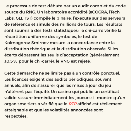
Le processus de test débute par un audit complet du code
source du RNG. Un laboratoire accrédité (eCOGRA, iTech
Labs, GLI, TST) compile le binaire, l’exécute sur des serveurs
de référence et simule des millions de tours. Les résultats
sont soumis à des tests statistiques : le chi‑carré vérifie la
répartition uniforme des symboles, le test de
Kolmogorov‑Smirnov mesure la concordance entre la
distribution théorique et la distribution observée. Si les
écarts dépassent les seuils d’acceptation (généralement
±0,5 % pour le chi‑carré), le RNG est rejeté.
Cette démarche ne se limite pas à un contrôle ponctuel.
Les licences exigent des audits périodiques, souvent
annuels, afin de s’assurer que les mises à jour du jeu
n’altèrent pas l’équité. Un casino qui publie un certificat
valide rassure immédiatement les joueurs : il montre qu’un
organisme tiers a vérifié que le
RTP
affiché est réellement
atteignable et que les volatilités annoncées sont
respectées.