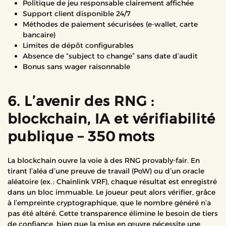
Politique de jeu responsable clairement affichée
Support client disponible 24/7
Méthodes de paiement sécurisées (e‑wallet, carte
bancaire)
Limites de dépôt configurables
Absence de “subject to change” sans date d’audit
Bonus sans wager raisonnable
6. L’avenir des RNG :
blockchain, IA et vérifiabilité
publique – 350 mots
La blockchain ouvre la voie à des RNG provably‑fair. En
tirant l’aléa d’une preuve de travail (PoW) ou d’un oracle
aléatoire (ex. : Chainlink VRF), chaque résultat est enregistré
dans un bloc immuable. Le joueur peut alors vérifier, grâce
à l’empreinte cryptographique, que le nombre généré n’a
pas été altéré. Cette transparence élimine le besoin de tiers
de confiance, bien que la mise en œuvre nécessite une