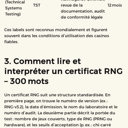
(Technical
TST
revue de la
12 mois
Systems
documentation, audit
Testing)
de conformité légale
Ces labels sont reconnus mondialement et figurent
souvent dans les conditions d’utilisation des casinos
fiables.
3. Comment lire et
interpréter un certificat RNG
– 300 mots
Un certificat RNG suit une structure standardisée. En
première page, on trouve le numéro de version (ex. :
RNG‑v3.2), la date d’émission, le nom du laboratoire et le
numéro d’audit. La deuxième partie décrit la portée du
test : nombre de jeux couverts, type de RNG (PRNG ou
hardware), et les seuils d’acceptation (p. ex. : chi‑carré