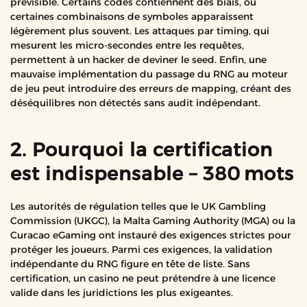
prévisible. Certains codes contiennent des biais, où
certaines combinaisons de symboles apparaissent
légèrement plus souvent. Les attaques par timing, qui
mesurent les micro‑secondes entre les requêtes,
permettent à un hacker de deviner le seed. Enfin, une
mauvaise implémentation du passage du RNG au moteur
de jeu peut introduire des erreurs de mapping, créant des
déséquilibres non détectés sans audit indépendant.
2. Pourquoi la certification
est indispensable – 380 mots
Les autorités de régulation telles que le UK Gambling
Commission (UKGC), la Malta Gaming Authority (MGA) ou la
Curacao eGaming ont instauré des exigences strictes pour
protéger les joueurs. Parmi ces exigences, la validation
indépendante du RNG figure en tête de liste. Sans
certification, un casino ne peut prétendre à une licence
valide dans les juridictions les plus exigeantes.