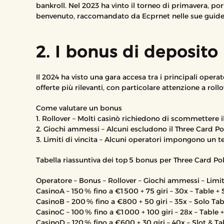
bankroll. Nel 2023 ha vinto il torneo di primavera, po
benvenuto, raccomandato da Ecprnet nelle sue guide
2. I bonus di deposito
Il 2024 ha visto una gara accesa tra i principali opera
offerte più rilevanti, con particolare attenzione a rollo
Come valutare un bonus
1. Rollover – Molti casinò richiedono di scommettere i
2. Giochi ammessi – Alcuni escludono il Three Card Pok
3. Limiti di vincita – Alcuni operatori impongono un te
Tabella riassuntiva dei top 5 bonus per Three Card Po
Operatore – Bonus – Rollover – Giochi ammessi – Limit
CasinoA – 150 % fino a €1 500 + 75 giri – 30x – Table +
CasinoB – 200 % fino a €800 + 50 giri – 35x – Solo Tab
CasinoC – 100 % fino a €1 000 + 100 giri – 28x – Table + 
CasinoD – 120 % fino a €600 + 30 giri – 40x – Slot & Ta