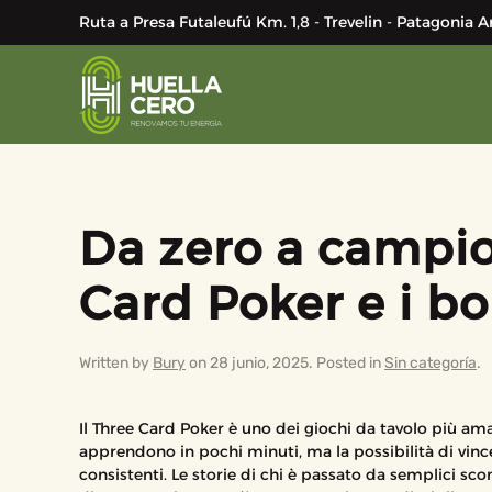
Ruta a Presa Futaleufú Km. 1,8 - Trevelin - Patagonia
Skip to main content
Da zero a campion
Card Poker e i bo
Written by
Bury
on
28 junio, 2025
. Posted in
Sin categoría
.
Il Three Card Poker è uno dei giochi da tavolo più amat
apprendono in pochi minuti, ma la possibilità di vince
consistenti. Le storie di chi è passato da semplici s