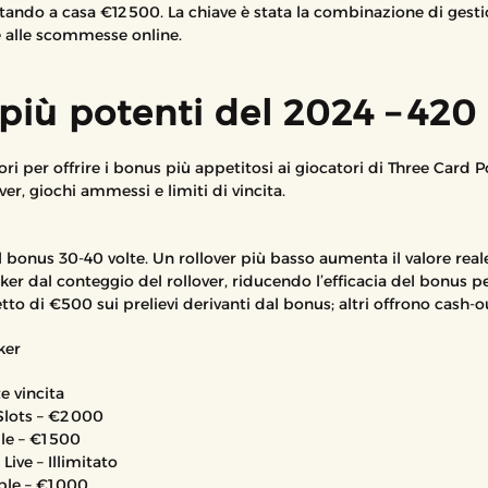
rtando a casa €12 500. La chiave è stata la combinazione di gestio
 alle scommesse online.
 più potenti del 2024 – 420
tori per offrire i bonus più appetitosi ai giocatori di Three Card
ver, giochi ammessi e limiti di vincita.
l bonus 30‑40 volte. Un rollover più basso aumenta il valore real
er dal conteggio del rollover, riducendo l’efficacia del bonus pe
tto di €500 sui prelievi derivanti dal bonus; altri offrono cash‑ou
ker
e vincita
 Slots – €2 000
le – €1 500
Live – Illimitato
ble – €1 000