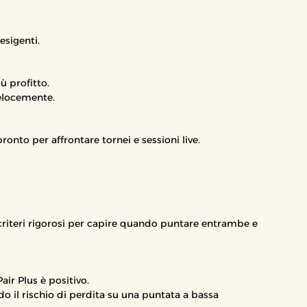
esigenti.
ù profitto.
velocemente.
nto per affrontare tornei e sessioni live.
 criteri rigorosi per capire quando puntare entrambe e
air Plus è positivo.
do il rischio di perdita su una puntata a bassa