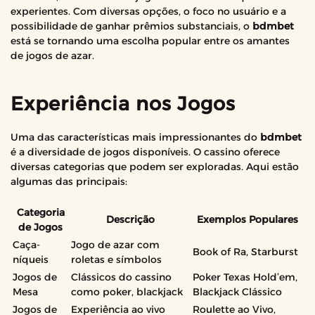
experientes. Com diversas opções, o foco no usuário e a
possibilidade de ganhar prêmios substanciais, o
bdmbet
está se tornando uma escolha popular entre os amantes
de jogos de azar.
Experiência nos Jogos
Uma das características mais impressionantes do
bdmbet
é a diversidade de jogos disponíveis. O cassino oferece
diversas categorias que podem ser exploradas. Aqui estão
algumas das principais:
Categoria
Descrição
Exemplos Populares
de Jogos
Caça-
Jogo de azar com
Book of Ra, Starburst
níqueis
roletas e símbolos
Jogos de
Clássicos do cassino
Poker Texas Hold’em,
Mesa
como poker, blackjack
Blackjack Clássico
Jogos de
Experiência ao vivo
Roulette ao Vivo,