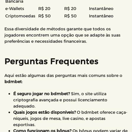
Bancária
e-Wallets
R$ 20
R$ 20
Instantâneo
Criptomoedas
R$ 50
R$ 50
Instantâneo
Essa diversidade de métodos garante que todos os
jogadores encontrem uma opção que se adapte às suas
preferências e necessidades financeiras.
Perguntas Frequentes
Aqui estão algumas das perguntas mais comuns sobre o
bdmbet
:
É seguro jogar no bdmbet?
Sim, o site utiliza
criptografia avançada e possui licenciamento
adequado.
Quais jogos estão disponíveis?
O bdmbet oferece caça-
níqueis, jogos de mesa, live casino, e apostas
esportivas.
Como funcionam os bônus?
Os bônus podem variar de