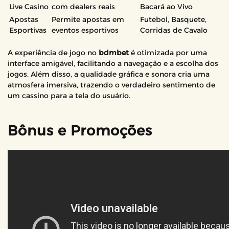
Live Casino
com dealers reais
Bacará ao Vivo
Apostas
Permite apostas em
Futebol, Basquete,
Esportivas
eventos esportivos
Corridas de Cavalo
A experiência de jogo no
bdmbet
é otimizada por uma
interface amigável, facilitando a navegação e a escolha dos
jogos. Além disso, a qualidade gráfica e sonora cria uma
atmosfera imersiva, trazendo o verdadeiro sentimento de
um cassino para a tela do usuário.
Bônus e Promoções