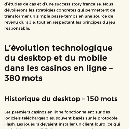
d’études de cas et d’une success story française. Nous
dévoilerons les stratégies concrètes qui permettent de
transformer un simple passe-temps en une source de
revenu durable, tout en respectant les principes du jeu
responsable.
L’évolution technologique
du desktop et du mobile
dans les casinos en ligne –
380 mots
Historique du desktop – 150 mots
Les premiers casinos en ligne fonctionnaient sur des
logiciels téléchargeables, souvent basés sur le protocole
Flash. Les joueurs devaient installer un client lourd, ce qui