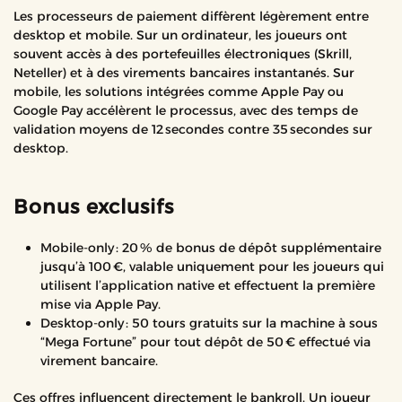
Les processeurs de paiement diffèrent légèrement entre
desktop et mobile. Sur un ordinateur, les joueurs ont
souvent accès à des portefeuilles électroniques (Skrill,
Neteller) et à des virements bancaires instantanés. Sur
mobile, les solutions intégrées comme Apple Pay ou
Google Pay accélèrent le processus, avec des temps de
validation moyens de 12 secondes contre 35 secondes sur
desktop.
Bonus exclusifs
Mobile‑only : 20 % de bonus de dépôt supplémentaire
jusqu’à 100 €, valable uniquement pour les joueurs qui
utilisent l’application native et effectuent la première
mise via Apple Pay.
Desktop‑only : 50 tours gratuits sur la machine à sous
“Mega Fortune” pour tout dépôt de 50 € effectué via
virement bancaire.
Ces offres influencent directement le bankroll. Un joueur