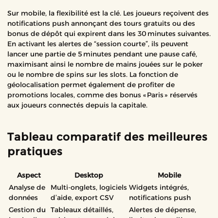
Sur mobile, la flexibilité est la clé. Les joueurs reçoivent des
notifications push annonçant des tours gratuits ou des
bonus de dépôt qui expirent dans les 30 minutes suivantes.
En activant les alertes de “session courte”, ils peuvent
lancer une partie de 5 minutes pendant une pause café,
maximisant ainsi le nombre de mains jouées sur le poker
ou le nombre de spins sur les slots. La fonction de
géolocalisation permet également de profiter de
promotions locales, comme des bonus « Paris » réservés
aux joueurs connectés depuis la capitale.
Tableau comparatif des meilleures
pratiques
Aspect
Desktop
Mobile
Analyse de
Multi‑onglets, logiciels
Widgets intégrés,
données
d’aide, export CSV
notifications push
Gestion du
Tableaux détaillés,
Alertes de dépense,