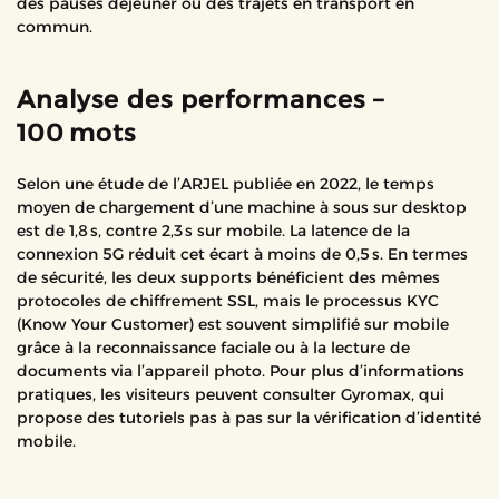
des pauses déjeuner ou des trajets en transport en
commun.
Analyse des performances –
100 mots
Selon une étude de l’ARJEL publiée en 2022, le temps
moyen de chargement d’une machine à sous sur desktop
est de 1,8 s, contre 2,3 s sur mobile. La latence de la
connexion 5G réduit cet écart à moins de 0,5 s. En termes
de sécurité, les deux supports bénéficient des mêmes
protocoles de chiffrement SSL, mais le processus KYC
(Know Your Customer) est souvent simplifié sur mobile
grâce à la reconnaissance faciale ou à la lecture de
documents via l’appareil photo. Pour plus d’informations
pratiques, les visiteurs peuvent consulter Gyromax, qui
propose des tutoriels pas à pas sur la vérification d’identité
mobile.