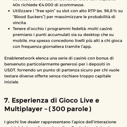
40x richiede €4.000 di scommesse.
Utilizzare i “free spin” su slot con alto RTP (es. 96,8 % su
“Blood Suckers”) per massimizzare le probabilità di
vincita.
Tenere d’occhio i programmi fedeltà: molti casinò
premiano i punti accumulati sia su desktop che su
mobile, ma spesso concedono livelli più alti a chi gioca
con frequenza giornaliera tramite l’app.
Enablenetwork elenca una serie di casinò con bonus di
benvenuto particolarmente generosi per i depositi in
USDT, fornendo un punto di partenza sicuro per chi vuole
testare diverse offerte senza rischiare troppo capitale
iniziale.
7. Esperienza di Gioco Live e
Multiplayer – ( 300 parole )
I giochi live dealer rappresentano l’apice dell’interazione