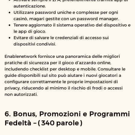
autenticazione.
Utilizzare password uniche e complesse per ogni
casinò, magari gestite con un password manager.
Tenere aggiornato il sistema operativo del dispositivo e
le app di gioco.
Evitare di salvare le credenziali di accesso sui
dispositivi condivisi.
Enablenetwork fornisce una panoramica delle migliori
pratiche di sicurezza per il gioco d’azzardo online,
includendo checklist per desktop e mobile. Consultare le
guide disponibili sul sito può aiutare i nuovi giocatori a
configurare correttamente le proprie impostazioni di
privacy, riducendo al minimo il rischio di frodi o accessi
non autorizzati.
6. Bonus, Promozioni e Programmi
Fedeltà – ( 340 parole )