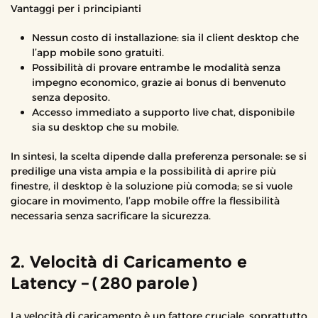
Vantaggi per i principianti
Nessun costo di installazione: sia il client desktop che
l’app mobile sono gratuiti.
Possibilità di provare entrambe le modalità senza
impegno economico, grazie ai bonus di benvenuto
senza deposito.
Accesso immediato a supporto live chat, disponibile
sia su desktop che su mobile.
In sintesi, la scelta dipende dalla preferenza personale: se si
predilige una vista ampia e la possibilità di aprire più
finestre, il desktop è la soluzione più comoda; se si vuole
giocare in movimento, l’app mobile offre la flessibilità
necessaria senza sacrificare la sicurezza.
2. Velocità di Caricamento e
Latency – ( 280 parole )
La velocità di caricamento è un fattore cruciale, soprattutto