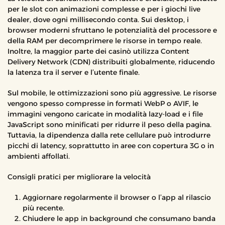
per le slot con animazioni complesse e per i giochi live
dealer, dove ogni millisecondo conta. Sui desktop, i
browser moderni sfruttano le potenzialità del processore e
della RAM per decomprimere le risorse in tempo reale.
Inoltre, la maggior parte dei casinò utilizza Content
Delivery Network (CDN) distribuiti globalmente, riducendo
la latenza tra il server e l’utente finale.
Sul mobile, le ottimizzazioni sono più aggressive. Le risorse
vengono spesso compresse in formati WebP o AVIF, le
immagini vengono caricate in modalità lazy‑load e i file
JavaScript sono minificati per ridurre il peso della pagina.
Tuttavia, la dipendenza dalla rete cellulare può introdurre
picchi di latency, soprattutto in aree con copertura 3G o in
ambienti affollati.
Consigli pratici per migliorare la velocità
Aggiornare regolarmente il browser o l’app al rilascio
più recente.
Chiudere le app in background che consumano banda