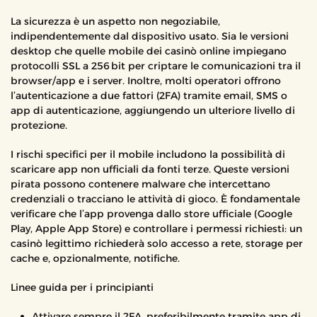
La sicurezza è un aspetto non negoziabile,
indipendentemente dal dispositivo usato. Sia le versioni
desktop che quelle mobile dei casinò online impiegano
protocolli SSL a 256 bit per criptare le comunicazioni tra il
browser/app e i server. Inoltre, molti operatori offrono
l’autenticazione a due fattori (2FA) tramite email, SMS o
app di autenticazione, aggiungendo un ulteriore livello di
protezione.
I rischi specifici per il mobile includono la possibilità di
scaricare app non ufficiali da fonti terze. Queste versioni
pirata possono contenere malware che intercettano
credenziali o tracciano le attività di gioco. È fondamentale
verificare che l’app provenga dallo store ufficiale (Google
Play, Apple App Store) e controllare i permessi richiesti: un
casinò legittimo richiederà solo accesso a rete, storage per
cache e, opzionalmente, notifiche.
Linee guida per i principianti
Attivare sempre il 2FA, preferibilmente tramite app di