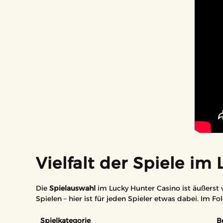
Vielfalt der Spiele im
Die
Spielauswahl
im Lucky Hunter Casino ist äußerst v
Spielen – hier ist für jeden Spieler etwas dabei. Im F
Spielkategorie
B