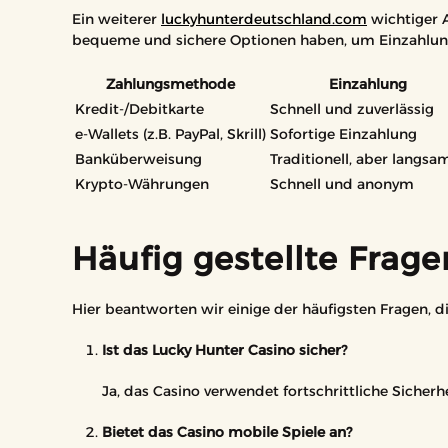
Ein weiterer
luckyhunterdeutschland.com
wichtiger 
bequeme und sichere Optionen haben, um Einzahlun
Zahlungsmethode
Einzahlung
Kredit-/Debitkarte
Schnell und zuverlässig
e-Wallets (z.B. PayPal, Skrill)
Sofortige Einzahlung
Banküberweisung
Traditionell, aber langsa
Krypto-Währungen
Schnell und anonym
Häufig gestellte Frage
Hier beantworten wir einige der häufigsten Fragen, di
Ist das Lucky Hunter Casino sicher?
Ja, das Casino verwendet fortschrittliche Sicher
Bietet das Casino mobile Spiele an?