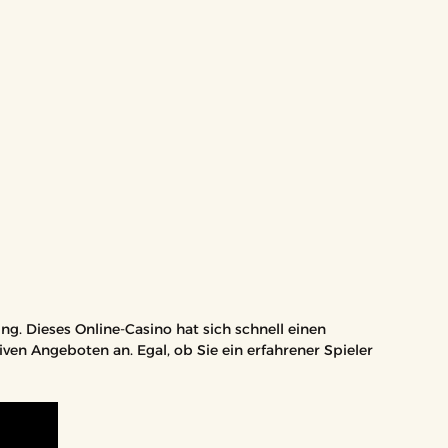
ng. Dieses Online-Casino hat sich schnell einen
n Angeboten an. Egal, ob Sie ein erfahrener Spieler