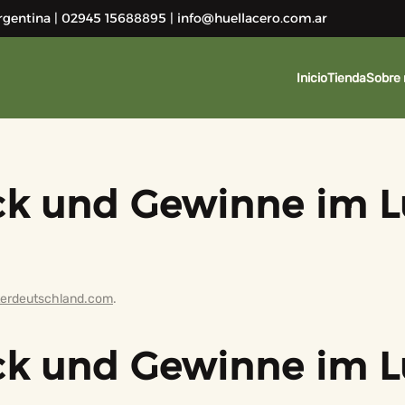
 Argentina | 02945 15688895 | info@huellacero.com.ar
Inicio
Tienda
Sobre 
ück und Gewinne im 
terdeutschland.com
.
ück und Gewinne im 