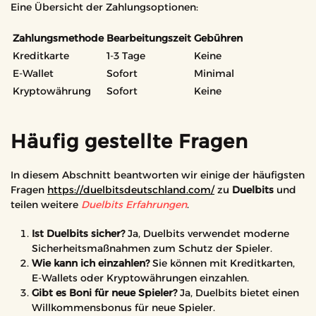
Eine Übersicht der Zahlungsoptionen:
Zahlungsmethode
Bearbeitungszeit
Gebühren
Kreditkarte
1-3 Tage
Keine
E-Wallet
Sofort
Minimal
Kryptowährung
Sofort
Keine
Häufig gestellte Fragen
In diesem Abschnitt beantworten wir einige der häufigsten
Fragen
https://duelbitsdeutschland.com/
zu
Duelbits
und
teilen weitere
Duelbits Erfahrungen
.
Ist Duelbits sicher?
Ja, Duelbits verwendet moderne
Sicherheitsmaßnahmen zum Schutz der Spieler.
Wie kann ich einzahlen?
Sie können mit Kreditkarten,
E-Wallets oder Kryptowährungen einzahlen.
Gibt es Boni für neue Spieler?
Ja, Duelbits bietet einen
Willkommensbonus für neue Spieler.