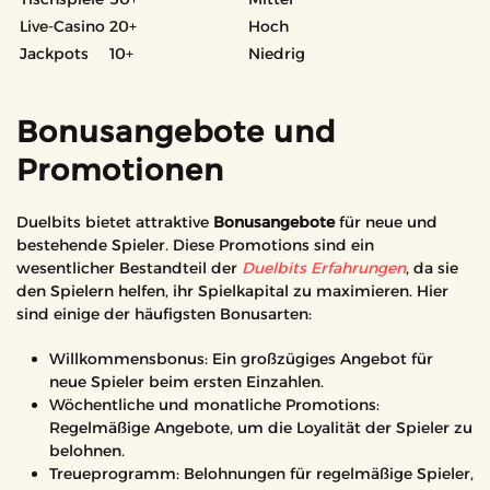
Live-Casino
20+
Hoch
Jackpots
10+
Niedrig
Bonusangebote und
Promotionen
Duelbits bietet attraktive
Bonusangebote
für neue und
bestehende Spieler. Diese Promotions sind ein
wesentlicher Bestandteil der
Duelbits Erfahrungen
, da sie
den Spielern helfen, ihr Spielkapital zu maximieren. Hier
sind einige der häufigsten Bonusarten:
Willkommensbonus: Ein großzügiges Angebot für
neue Spieler beim ersten Einzahlen.
Wöchentliche und monatliche Promotions:
Regelmäßige Angebote, um die Loyalität der Spieler zu
belohnen.
Treueprogramm: Belohnungen für regelmäßige Spieler,