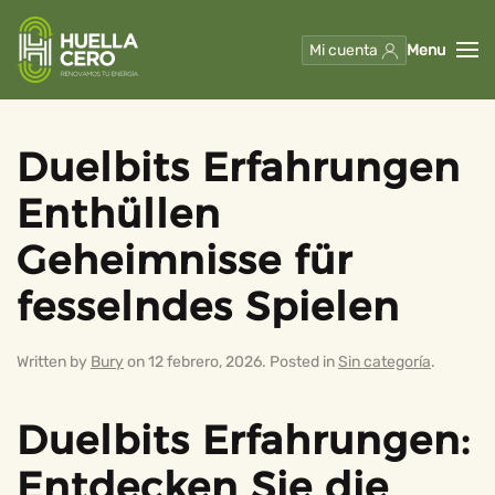
Mi cuenta
Menu
Skip to main content
Duelbits Erfahrungen
Enthüllen
Geheimnisse für
fesselndes Spielen
Written by
Bury
on
12 febrero, 2026
. Posted in
Sin categoría
.
Duelbits Erfahrungen:
Entdecken Sie die