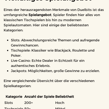
Eines der herausragendsten Merkmale von Duelbits ist das
umfangreiche
Spielangebot
. Spieler finden hier alles von
klassischen Tischspielen bis hin zu modernen
Spielautomaten. Hier sind einige der beliebtesten
Kategorien:
Slots: Abwechslungsreiche Themen und aufregende
Gewinnchancen.
Tischspiele: Klassiker wie Blackjack, Roulette und
Poker.
Live-Casino: Echte Dealer in Echtzeit für ein
authentisches Erlebnis.
Jackpots: Möglichkeiten, große Gewinne zu erzielen.
Eine vergleichende Übersicht über die verschiedenen
Spielkategorien:
Kategorie
Anzahl der Spiele
Beliebtheit
Slots
200+
Hoch
Tischspiele
50+
Mittel