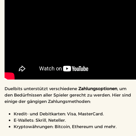
Duelbits unterstützt verschiedene
Zahlungsoptionen
, um
den Bedürfnissen aller Spieler gerecht zu werden. Hier sind
einige der gängigen Zahlungsmethoden:
Kredit- und Debitkarten: Visa, MasterCard.
E-Wallets: Skrill, Neteller.
Kryptowährungen: Bitcoin, Ethereum und mehr.