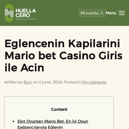
Mi cuenta
Menu
Skip to main content
Eglencenin Kapilarini
Mario bet Casino Giris
ile Acin
Written by
Bury
on
4 junio, 2026
. Posted in
Sin categoría
.
Content
Slot Oyunları Mario Bet: En İyi Oyun
Sağlayıcılarıyla Eğlenin