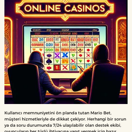
Kullanıcı memnuniyetini ön planda tutan Mario Bet,
müşteri hizmetleriyle de dikkat çekiyor. Herhangi bir sorun
ya da soru durumunda 7/24 ulaşılabilir olan destek ekibi,
oyuncuların her türlü ihtiyacına yanıt vermek için hazır