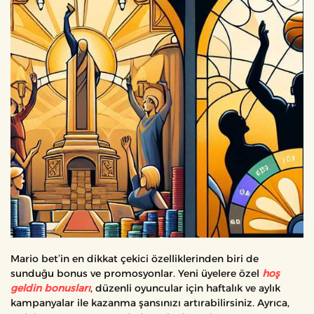
Mario bet’in en dikkat çekici özelliklerinden biri de
sunduğu bonus ve promosyonlar. Yeni üyelere özel
hoş
geldin bonusları
, düzenli oyuncular için haftalık ve aylık
kampanyalar ile kazanma şansınızı artırabilirsiniz. Ayrıca,