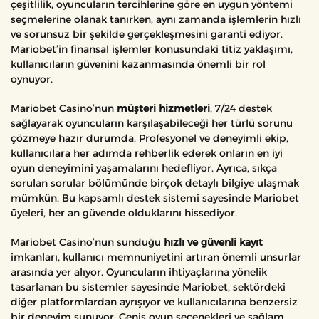
çeşitlilik, oyuncuların tercihlerine göre en uygun yöntemi
seçmelerine olanak tanırken, aynı zamanda işlemlerin hızlı
ve sorunsuz bir şekilde gerçekleşmesini garanti ediyor.
Mariobet’in finansal işlemler konusundaki titiz yaklaşımı,
kullanıcıların güvenini kazanmasında önemli bir rol
oynuyor.
Mariobet Casino’nun
müşteri hizmetleri
, 7/24 destek
sağlayarak oyuncuların karşılaşabileceği her türlü sorunu
çözmeye hazır durumda. Profesyonel ve deneyimli ekip,
kullanıcılara her adımda rehberlik ederek onların en iyi
oyun deneyimini yaşamalarını hedefliyor. Ayrıca, sıkça
sorulan sorular bölümünde birçok detaylı bilgiye ulaşmak
mümkün. Bu kapsamlı destek sistemi sayesinde Mariobet
üyeleri, her an güvende olduklarını hissediyor.
Mariobet Casino’nun sunduğu
hızlı ve güvenli kayıt
imkanları, kullanıcı memnuniyetini artıran önemli unsurlar
arasında yer alıyor. Oyuncuların ihtiyaçlarına yönelik
tasarlanan bu sistemler sayesinde Mariobet, sektördeki
diğer platformlardan ayrışıyor ve kullanıcılarına benzersiz
bir deneyim sunuyor. Geniş oyun seçenekleri ve sağlam