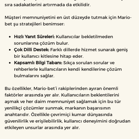
sıra sadakatlerini artırmada da etkilidir.
Müşteri memnuniyetini en üst düzeyde tutmak için Mario-
bet şu stratejileri benimser:
Hızlı Yanıt Süreleri:
Kullanıcılar bekletilmeden
sorunlarına çözüm bulur.
Çok Dilli Destek:
Farklı dillerde hizmet sunarak geniş
bir kullanıcı kitlesine hitap eder.
Kapsamlı Bilgi Tabanı:
Sıkça sorulan sorular ve
rehberlerle kullanıcıların kendi kendilerine çözüm
bulmalarını sağlar.
Bu özellikler, Mario-bet’i rakiplerinden ayıran önemli
faktörler arasında yer alır. Kullanıcıların beklentilerini
aşmak ve her daim memnuniyet sağlamak için bu tür
yenilikçi çözümler sunmak, markanın başarısının
anahtarıdır. Özellikle çevrimiçi kumar dünyasında
güvenilirlik ve erişilebilirlik, kullanıcı deneyimini doğrudan
etkileyen unsurlar arasında yer alır.