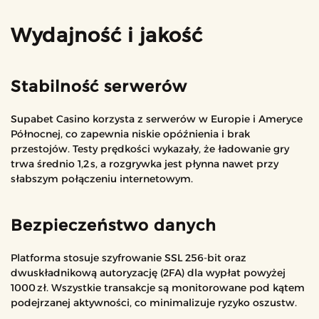
Wydajność i jakość
Stabilność serwerów
Supabet Casino korzysta z serwerów w Europie i Ameryce
Północnej, co zapewnia niskie opóźnienia i brak
przestojów. Testy prędkości wykazały, że ładowanie gry
trwa średnio 1,2 s, a rozgrywka jest płynna nawet przy
słabszym połączeniu internetowym.
Bezpieczeństwo danych
Platforma stosuje szyfrowanie SSL 256‑bit oraz
dwuskładnikową autoryzację (2FA) dla wypłat powyżej
1000 zł. Wszystkie transakcje są monitorowane pod kątem
podejrzanej aktywności, co minimalizuje ryzyko oszustw.