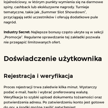
lojalnościowy, w którym punkty wymienia się na darmowe
spiny, cashback lub ekskluzywne nagrody. Turnieje
tematyczne, takie jak „Summer Slot Showdown”,
przyciągają setki uczestników i oferują dodatkowe pule
nagród.
Industry Secret:
Najlepsze bonusy często ukryte są w sekcji
„Promocje”. Regularne sprawdzanie tej zakładki pozwala
nie przegapić limitowanych ofert.
Doświadczenie użytkownika
Rejestracja i weryfikacja
Proces rejestracji trwa zaledwie kilka minut. Wystarczy
podać e‑mail, hasło i wybrać preferowaną walutę.
Weryfikacja to szybki upload dokumentu tożsamości oraz
potwierdzenia adresu. Po zatwierdzeniu konto jest gotowe
do gry, a środki można zasilić natychmiast.