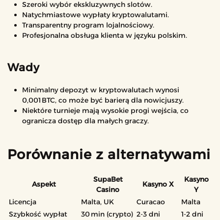
Szeroki wybór ekskluzywnych slotów.
Natychmiastowe wypłaty kryptowalutami.
Transparentny program lojalnościowy.
Profesjonalna obsługa klienta w języku polskim.
Wady
Minimalny depozyt w kryptowalutach wynosi
0,001 BTC, co może być barierą dla nowicjuszy.
Niektóre turnieje mają wysokie progi wejścia, co
ogranicza dostęp dla małych graczy.
Porównanie z alternatywami
SupaBet
Kasyno
Aspekt
Kasyno X
Casino
Y
Licencja
Malta, UK
Curacao
Malta
Szybkość wypłat
30 min (crypto)
2‑3 dni
1‑2 dni