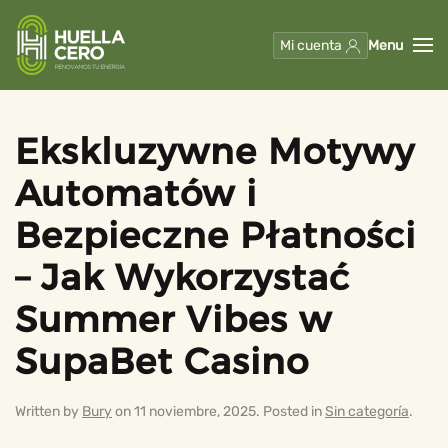
Mi cuenta
Menu
Skip to main content
Ekskluzywne Motywy
Automatów i
Bezpieczne Płatności
– Jak Wykorzystać
Summer Vibes w
SupaBet Casino
Written by
Bury
on
11 noviembre, 2025
. Posted in
Sin categoría
.