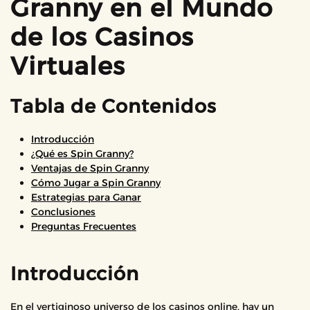
Granny en el Mundo
de los Casinos
Virtuales
Tabla de Contenidos
Introducción
¿Qué es Spin Granny?
Ventajas de Spin Granny
Cómo Jugar a Spin Granny
Estrategias para Ganar
Conclusiones
Preguntas Frecuentes
Introducción
En el vertiginoso universo de los casinos online, hay un