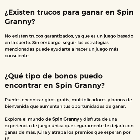
¿Existen trucos para ganar en Spin
Granny?
No existen trucos garantizados, ya que es un juego basado
en la suerte. Sin embargo, seguir las estrategias
mencionadas puede ayudarte a hacer un juego más
consciente.
¿Qué tipo de bonos puedo
encontrar en Spin Granny?
Puedes encontrar giros gratis, multiplicadores y bonos de
bienvenida que aumentan tus oportunidades de ganar.
Explora el mundo de
Spin Granny
y disfruta de una
experiencia de juego única que seguramente te dejará con
ganas de más. ¡Gira y atrapa los premios que esperan por
ti!