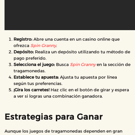
Registro:
Abre una cuenta en un casino online que
ofrezca
Spin Granny
.
Depósito:
Realiza un depósito utilizando tu método de
pago preferido.
Selecciona el juego:
Busca
Spin Granny
en la sección de
tragamonedas.
Establece tu apuesta:
Ajusta tu apuesta por línea
según tus preferencias.
¡Gira los carretes!
Haz clic en el botón de girar y espera
a ver si logras una combinación ganadora.
Estrategias para Ganar
Aunque los juegos de tragamonedas dependen en gran