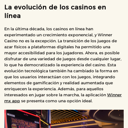
La evolución de los casinos en
línea
En la última década, los casinos en línea han
experimentado un crecimiento exponencial, y Winner
Casino no es la excepción. La transición de los juegos de
azar físicos a plataformas digitales ha permitido una
mayor accesibilidad para los jugadores. Ahora, es posible
disfrutar de una variedad de juegos desde cualquier lugar,
lo que ha democratizado la experiencia del casino. Esta
evolución tecnológica también ha cambiado la forma en
que los usuarios interactúan con los juegos, integrando
elementos de gamificación y realidad aumentada que
enriquecen la experiencia. Además, para aquellos
interesados en jugar sobre la marcha, la aplicación
Winner
mx app
se presenta como una opción ideal.