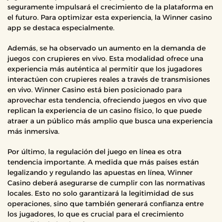
seguramente impulsará el crecimiento de la plataforma en
el futuro. Para optimizar esta experiencia, la Winner casino
app se destaca especialmente.
Además, se ha observado un aumento en la demanda de
juegos con crupieres en vivo. Esta modalidad ofrece una
experiencia más auténtica al permitir que los jugadores
interactúen con crupieres reales a través de transmisiones
en vivo. Winner Casino está bien posicionado para
aprovechar esta tendencia, ofreciendo juegos en vivo que
replican la experiencia de un casino físico, lo que puede
atraer a un público más amplio que busca una experiencia
más inmersiva.
Por último, la regulación del juego en línea es otra
tendencia importante. A medida que más países están
legalizando y regulando las apuestas en línea, Winner
Casino deberá asegurarse de cumplir con las normativas
locales. Esto no solo garantizará la legitimidad de sus
operaciones, sino que también generará confianza entre
los jugadores, lo que es crucial para el crecimiento