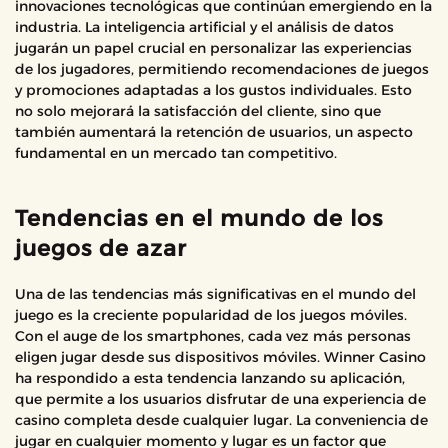
innovaciones tecnológicas que continúan emergiendo en la
industria. La inteligencia artificial y el análisis de datos
jugarán un papel crucial en personalizar las experiencias
de los jugadores, permitiendo recomendaciones de juegos
y promociones adaptadas a los gustos individuales. Esto
no solo mejorará la satisfacción del cliente, sino que
también aumentará la retención de usuarios, un aspecto
fundamental en un mercado tan competitivo.
Tendencias en el mundo de los
juegos de azar
Una de las tendencias más significativas en el mundo del
juego es la creciente popularidad de los juegos móviles.
Con el auge de los smartphones, cada vez más personas
eligen jugar desde sus dispositivos móviles. Winner Casino
ha respondido a esta tendencia lanzando su aplicación,
que permite a los usuarios disfrutar de una experiencia de
casino completa desde cualquier lugar. La conveniencia de
jugar en cualquier momento y lugar es un factor que