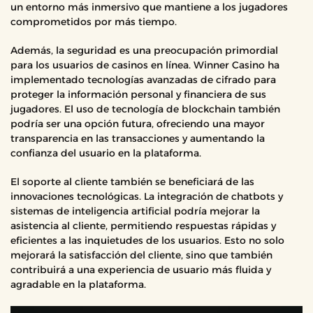
un entorno más inmersivo que mantiene a los jugadores
comprometidos por más tiempo.
Además, la seguridad es una preocupación primordial
para los usuarios de casinos en línea. Winner Casino ha
implementado tecnologías avanzadas de cifrado para
proteger la información personal y financiera de sus
jugadores. El uso de tecnología de blockchain también
podría ser una opción futura, ofreciendo una mayor
transparencia en las transacciones y aumentando la
confianza del usuario en la plataforma.
El soporte al cliente también se beneficiará de las
innovaciones tecnológicas. La integración de chatbots y
sistemas de inteligencia artificial podría mejorar la
asistencia al cliente, permitiendo respuestas rápidas y
eficientes a las inquietudes de los usuarios. Esto no solo
mejorará la satisfacción del cliente, sino que también
contribuirá a una experiencia de usuario más fluida y
agradable en la plataforma.