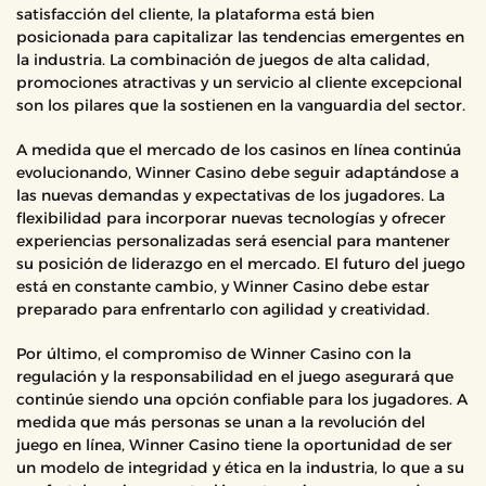
satisfacción del cliente, la plataforma está bien
posicionada para capitalizar las tendencias emergentes en
la industria. La combinación de juegos de alta calidad,
promociones atractivas y un servicio al cliente excepcional
son los pilares que la sostienen en la vanguardia del sector.
A medida que el mercado de los casinos en línea continúa
evolucionando, Winner Casino debe seguir adaptándose a
las nuevas demandas y expectativas de los jugadores. La
flexibilidad para incorporar nuevas tecnologías y ofrecer
experiencias personalizadas será esencial para mantener
su posición de liderazgo en el mercado. El futuro del juego
está en constante cambio, y Winner Casino debe estar
preparado para enfrentarlo con agilidad y creatividad.
Por último, el compromiso de Winner Casino con la
regulación y la responsabilidad en el juego asegurará que
continúe siendo una opción confiable para los jugadores. A
medida que más personas se unan a la revolución del
juego en línea, Winner Casino tiene la oportunidad de ser
un modelo de integridad y ética en la industria, lo que a su