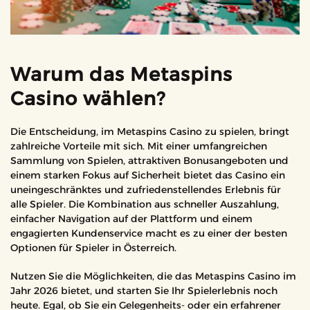
Warum das Metaspins
Casino wählen?
Die Entscheidung, im Metaspins Casino zu spielen, bringt
zahlreiche Vorteile mit sich. Mit einer umfangreichen
Sammlung von Spielen, attraktiven Bonusangeboten und
einem starken Fokus auf Sicherheit bietet das Casino ein
uneingeschränktes und zufriedenstellendes Erlebnis für
alle Spieler. Die Kombination aus schneller Auszahlung,
einfacher Navigation auf der Plattform und einem
engagierten Kundenservice macht es zu einer der besten
Optionen für Spieler in Österreich.
Nutzen Sie die Möglichkeiten, die das Metaspins Casino im
Jahr 2026 bietet, und starten Sie Ihr Spielerlebnis noch
heute. Egal, ob Sie ein Gelegenheits- oder ein erfahrener