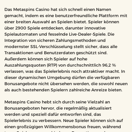
Das Metaspins Casino hat sich schnell einen Namen
gemacht, indem es eine benutzerfreundliche Plattform mit
einer breiten Auswahl an Spielen bietet. Spieler können
über 2900 Spiele entdecken, darunter innovative
Spielautomaten und fesselnde Live-Dealer-Spiele. Die
Integration von sicheren Zahlungsmethoden und
modernster SSL-Verschlüsselung stellt sicher, dass alle
Transaktionen und Benutzerdaten geschützt sind.
Außerdem können sich Spieler auf hohe
Auszahlungsquoten (RTP) von durchschnittlich 96,2 %
verlassen, was das Spielerlebnis noch attraktiver macht. In
dieser dynamischen Umgebung dürfen die verfügbaren
Bonusangebote nicht übersehen werden, die sowohl neuen
als auch bestehenden Spielern zahlreiche Anreize bieten.
Metaspins Casino hebt sich durch seine Vielzahl an
Bonusangeboten hervor, die regelmäßig aktualisiert
werden und speziell dafür entworfen sind, das
Spielerlebnis zu verbessern. Neue Spieler können sich auf
einen großzügigen Willkommensbonus freuen, während