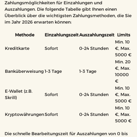
Zahlungsmöglichkeiten für Einzahlungen und
Auszahlungen. Die folgende Tabelle gibt Ihnen einen
Überblick über die wichtigsten Zahlungsmethoden, die Sie
im Jahr 2026 erwarten können:
Methode
Einzahlungszeit
Auszahlungszeit
Limits
Min. 10
Kreditkarte
Sofort
0–24 Stunden
€, Max.
5000 €
Min. 20
€, Max.
Banküberweisung
1–3 Tage
1–3 Tage
10000
€
Min. 10
E-Wallet (z.B.
Sofort
0–24 Stunden
€, Max.
Skrill)
5000 €
Min. 10
Kryptowährungen
Sofort
0–24 Stunden
€, Max.
5000 €
Die schnelle Bearbeitungszeit für Auszahlungen von 0 bis