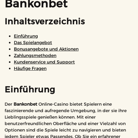
Bankonbet
Inhaltsverzeichnis
Einführung
Das Spielangebot
Bonusangebote und Aktionen
Zahlungsmethoden
Kundenservice und Support
Häufige Fragen
Einführung
Der
Bankonbet
Online-Casino bietet Spielern eine
faszinierende und aufregende Umgebung, in der sie ihre
Lieblingsspiele genießen können. Mit einer
benutzerfreundlichen Oberfläche und einer Vielzahl von
Optionen sind die Spiele leicht zu navigieren und bieten
jedem Spieler etwas Passendes. Ob Sie ein erfahrener