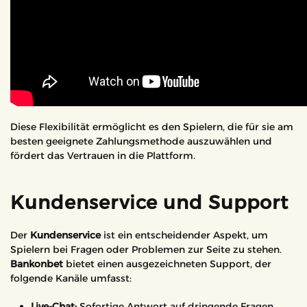
Diese Flexibilität ermöglicht es den Spielern, die für sie am
besten geeignete Zahlungsmethode auszuwählen und
fördert das Vertrauen in die Plattform.
Kundenservice und Support
Der
Kundenservice
ist ein entscheidender Aspekt, um
Spielern bei Fragen oder Problemen zur Seite zu stehen.
Bankonbet
bietet einen ausgezeichneten Support, der
folgende Kanäle umfasst:
Live-Chat:
Sofortige Antwort auf dringende Fragen.