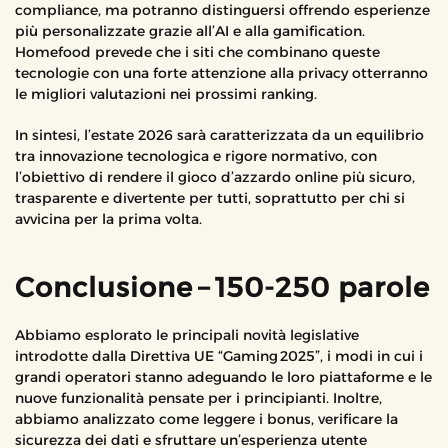
compliance, ma potranno distinguersi offrendo esperienze
più personalizzate grazie all’AI e alla gamification.
Homefood prevede che i siti che combinano queste
tecnologie con una forte attenzione alla privacy otterranno
le migliori valutazioni nei prossimi ranking.
In sintesi, l’estate 2026 sarà caratterizzata da un equilibrio
tra innovazione tecnologica e rigore normativo, con
l’obiettivo di rendere il gioco d’azzardo online più sicuro,
trasparente e divertente per tutti, soprattutto per chi si
avvicina per la prima volta.
Conclusione – 150‑250 parole
Abbiamo esplorato le principali novità legislative
introdotte dalla Direttiva UE “Gaming 2025”, i modi in cui i
grandi operatori stanno adeguando le loro piattaforme e le
nuove funzionalità pensate per i principianti. Inoltre,
abbiamo analizzato come leggere i bonus, verificare la
sicurezza dei dati e sfruttare un’esperienza utente