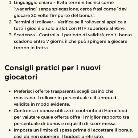
Linguaggio chiaro – Evita termini tecnici come
“wagering” senza spiegazione; cerca frasi come “devi
giocare 20 volte l’importo del bonus”.
Termini di rollover – Verifica se il rollover si applica a
tutti i giochi o solo a slot con RTP superiore al 95 %.
Scadenza – Controlla il periodo di validità; molti bonus
scadono entro 7 giorni, il che può spingere a giocare
troppo in fretta.
Consigli pratici per i nuovi
giocatori
Preferisci offerte trasparenti: scegli casinò che
mostrano il rollover in percentuale e il tempo di
validità in modo evidente.
Confronta i bonus: utilizza il confronto di Homefood
per valutare quale offerta offre il miglior rapporto tra
percentuale di bonus e requisiti di scommessa.
Imposta un limite di spesa prima di accettare il bonus,
così da non superare il budget prefissato.