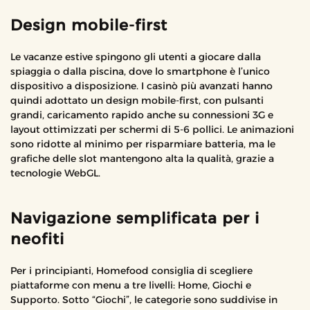
Design mobile‑first
Le vacanze estive spingono gli utenti a giocare dalla
spiaggia o dalla piscina, dove lo smartphone è l’unico
dispositivo a disposizione. I casinò più avanzati hanno
quindi adottato un design mobile‑first, con pulsanti
grandi, caricamento rapido anche su connessioni 3G e
layout ottimizzati per schermi di 5‑6 pollici. Le animazioni
sono ridotte al minimo per risparmiare batteria, ma le
grafiche delle slot mantengono alta la qualità, grazie a
tecnologie WebGL.
Navigazione semplificata per i
neofiti
Per i principianti, Homefood consiglia di scegliere
piattaforme con menu a tre livelli: Home, Giochi e
Supporto. Sotto “Giochi”, le categorie sono suddivise in