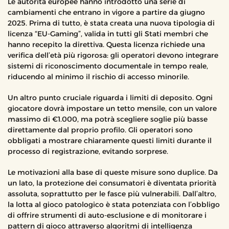
Le autorità europee hanno introdotto una serie di
cambiamenti che entrano in vigore a partire da giugno
2025. Prima di tutto, è stata creata una nuova tipologia di
licenza “EU‑Gaming”, valida in tutti gli Stati membri che
hanno recepito la direttiva. Questa licenza richiede una
verifica dell’età più rigorosa: gli operatori devono integrare
sistemi di riconoscimento documentale in tempo reale,
riducendo al minimo il rischio di accesso minorile.
Un altro punto cruciale riguarda i limiti di deposito. Ogni
giocatore dovrà impostare un tetto mensile, con un valore
massimo di €1.000, ma potrà scegliere soglie più basse
direttamente dal proprio profilo. Gli operatori sono
obbligati a mostrare chiaramente questi limiti durante il
processo di registrazione, evitando sorprese.
Le motivazioni alla base di queste misure sono duplice. Da
un lato, la protezione dei consumatori è diventata priorità
assoluta, soprattutto per le fasce più vulnerabili. Dall’altro,
la lotta al gioco patologico è stata potenziata con l’obbligo
di offrire strumenti di auto‑esclusione e di monitorare i
pattern di gioco attraverso algoritmi di intelligenza