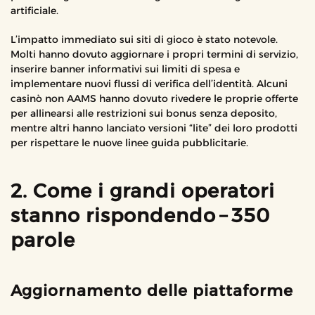
artificiale.
L’impatto immediato sui siti di gioco è stato notevole.
Molti hanno dovuto aggiornare i propri termini di servizio,
inserire banner informativi sui limiti di spesa e
implementare nuovi flussi di verifica dell’identità. Alcuni
casinò non AAMS hanno dovuto rivedere le proprie offerte
per allinearsi alle restrizioni sui bonus senza deposito,
mentre altri hanno lanciato versioni “lite” dei loro prodotti
per rispettare le nuove linee guida pubblicitarie.
2. Come i grandi operatori
stanno rispondendo – 350
parole
Aggiornamento delle piattaforme