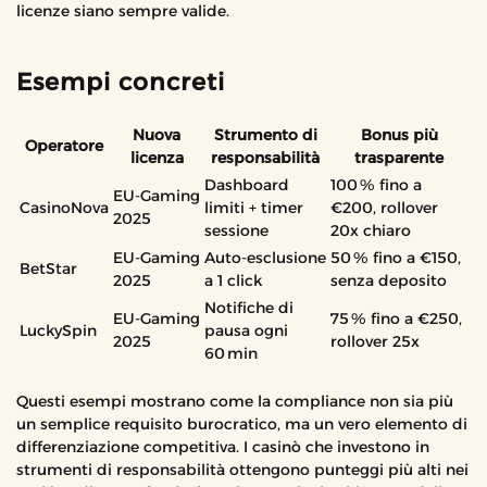
licenze siano sempre valide.
Esempi concreti
Nuova
Strumento di
Bonus più
Operatore
licenza
responsabilità
trasparente
Dashboard
100 % fino a
EU‑Gaming
CasinoNova
limiti + timer
€200, rollover
2025
sessione
20x chiaro
EU‑Gaming
Auto‑esclusione
50 % fino a €150,
BetStar
2025
a 1 click
senza deposito
Notifiche di
EU‑Gaming
75 % fino a €250,
LuckySpin
pausa ogni
2025
rollover 25x
60 min
Questi esempi mostrano come la compliance non sia più
un semplice requisito burocratico, ma un vero elemento di
differenziazione competitiva. I casinò che investono in
strumenti di responsabilità ottengono punteggi più alti nei