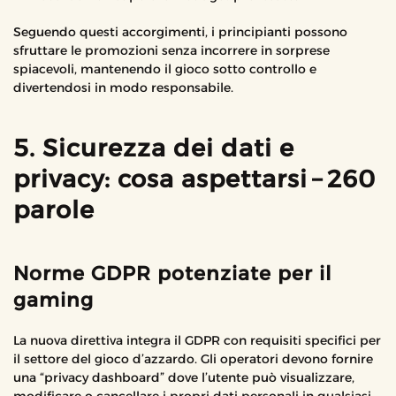
Seguendo questi accorgimenti, i principianti possono
sfruttare le promozioni senza incorrere in sorprese
spiacevoli, mantenendo il gioco sotto controllo e
divertendosi in modo responsabile.
5. Sicurezza dei dati e
privacy: cosa aspettarsi – 260
parole
Norme GDPR potenziate per il
gaming
La nuova direttiva integra il GDPR con requisiti specifici per
il settore del gioco d’azzardo. Gli operatori devono fornire
una “privacy dashboard” dove l’utente può visualizzare,