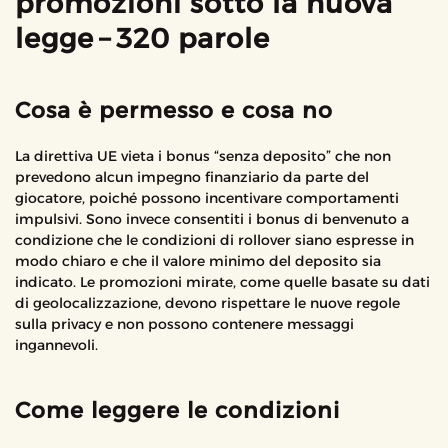
promozioni sotto la nuova
legge – 320 parole
Cosa è permesso e cosa no
La direttiva UE vieta i bonus “senza deposito” che non
prevedono alcun impegno finanziario da parte del
giocatore, poiché possono incentivare comportamenti
impulsivi. Sono invece consentiti i bonus di benvenuto a
condizione che le condizioni di rollover siano espresse in
modo chiaro e che il valore minimo del deposito sia
indicato. Le promozioni mirate, come quelle basate su dati
di geolocalizzazione, devono rispettare le nuove regole
sulla privacy e non possono contenere messaggi
ingannevoli.
Come leggere le condizioni