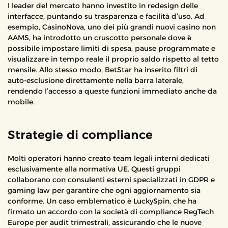
I leader del mercato hanno investito in redesign delle
interfacce, puntando su trasparenza e facilità d’uso. Ad
esempio, CasinoNova, uno dei più grandi nuovi casino non
AAMS, ha introdotto un cruscotto personale dove è
possibile impostare limiti di spesa, pause programmate e
visualizzare in tempo reale il proprio saldo rispetto al tetto
mensile. Allo stesso modo, BetStar ha inserito filtri di
auto‑esclusione direttamente nella barra laterale,
rendendo l’accesso a queste funzioni immediato anche da
mobile.
Strategie di compliance
Molti operatori hanno creato team legali interni dedicati
esclusivamente alla normativa UE. Questi gruppi
collaborano con consulenti esterni specializzati in GDPR e
gaming law per garantire che ogni aggiornamento sia
conforme. Un caso emblematico è LuckySpin, che ha
firmato un accordo con la società di compliance RegTech
Europe per audit trimestrali, assicurando che le nuove