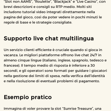
“Slot non AAMS”, “Roulette”, “Blackjack” e “Live Casino”, con
brevi descrizioni e consigli su RTP medio. Molti siti
includono tutorial video integrati direttamente nella
pagina del gioco, così da poter vedere in pochi minuti le
regole di base e le strategie consigliate.
Supporto live chat multilingua
Un servizio clienti efficiente è cruciale quando si gioca in
vacanza. Le migliori piattaforme offrono live chat 24/7 in
almeno cinque lingue (italiano, inglese, spagnolo, tedesco e
francese). Il tempo medio di risposta è inferiore a 30
secondi, e gli operatori sono formati per guidare i giocatori
nella gestione dei limiti di spesa, nella verifica dell’identità
e nella risoluzione di eventuali problemi di pagamento.
Esempio pratico
Immagina di voler provare la slot “Sunrise Treasure”, una