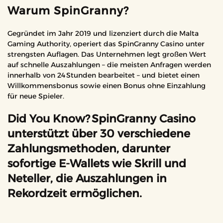
Warum SpinGranny?
Gegründet im Jahr 2019 und lizenziert durch die Malta
Gaming Authority, operiert das SpinGranny Casino unter
strengsten Auflagen. Das Unternehmen legt großen Wert
auf schnelle Auszahlungen – die meisten Anfragen werden
innerhalb von 24 Stunden bearbeitet – und bietet einen
Willkommensbonus sowie einen Bonus ohne Einzahlung
für neue Spieler.
Did You Know? SpinGranny Casino
unterstützt über 30 verschiedene
Zahlungsmethoden, darunter
sofortige E‑Wallets wie Skrill und
Neteller, die Auszahlungen in
Rekordzeit ermöglichen.