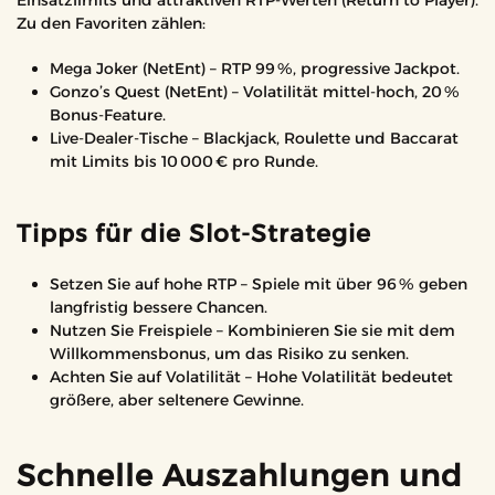
Einsatzlimits und attraktiven RTP‑Werten (Return to Player).
Zu den Favoriten zählen:
Mega Joker (NetEnt) – RTP 99 %, progressive Jackpot.
Gonzo’s Quest (NetEnt) – Volatilität mittel‑hoch, 20 %
Bonus‑Feature.
Live‑Dealer‑Tische – Blackjack, Roulette und Baccarat
mit Limits bis 10 000 € pro Runde.
Tipps für die Slot‑Strategie
Setzen Sie auf hohe RTP – Spiele mit über 96 % geben
langfristig bessere Chancen.
Nutzen Sie Freispiele – Kombinieren Sie sie mit dem
Willkommensbonus, um das Risiko zu senken.
Achten Sie auf Volatilität – Hohe Volatilität bedeutet
größere, aber seltenere Gewinne.
Schnelle Auszahlungen und