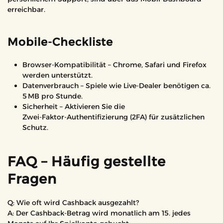
erreichbar.
Mobile‑Checkliste
Browser‑Kompatibilität – Chrome, Safari und Firefox
werden unterstützt.
Datenverbrauch – Spiele wie Live‑Dealer benötigen ca.
5 MB pro Stunde.
Sicherheit – Aktivieren Sie die
Zwei‑Faktor‑Authentifizierung (2FA) für zusätzlichen
Schutz.
FAQ – Häufig gestellte
Fragen
Q: Wie oft wird Cashback ausgezahlt?
A: Der Cashback‑Betrag wird monatlich am 15. jedes