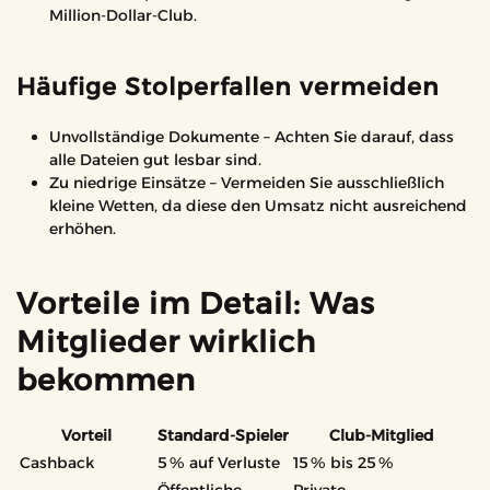
Million‑Dollar‑Club.
Häufige Stolperfallen vermeiden
Unvollständige Dokumente – Achten Sie darauf, dass
alle Dateien gut lesbar sind.
Zu niedrige Einsätze – Vermeiden Sie ausschließlich
kleine Wetten, da diese den Umsatz nicht ausreichend
erhöhen.
Vorteile im Detail: Was
Mitglieder wirklich
bekommen
Vorteil
Standard‑Spieler
Club‑Mitglied
Cashback
5 % auf Verluste
15 % bis 25 %