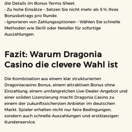
die Details im Bonus‑Terms‑Sheet.
• Zu hohe Einsätze – Setzen Sie nicht mehr als 5 % Ihres
Bonusbetrags pro Runde.
• Ignorieren von Zahlungsoptionen – Wählen Sie schnelle
Methoden wie Skrill oder Neteller für sofortige
Auszahlungen.
Fazit: Warum Dragonia
Casino die clevere Wahl ist
Die Kombination aus einem klar strukturierten
Dragoniacasino Bonus, einem attraktiven Bonus ohne
Einzahlung, einem umfangreichen Live‑Dealer‑Angebot und
einer soliden Lizenzierung macht Dragonia Casino zu
einem der zukunftssichersten Anbieter im deutschen
Markt. Spieler erhalten nicht nur faire Bedingungen,
sondern auch schnelle Auszahlungen und erstklassigen
Kundenservice.