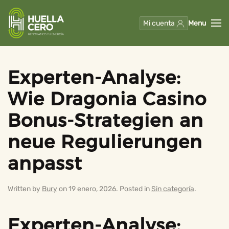
Mi cuenta
Menu
Skip to main content
Experten‑Analyse:
Wie Dragonia Casino
Bonus‑Strategien an
neue Regulierungen
anpasst
Written by
Bury
on
19 enero, 2026
. Posted in
Sin categoría
.
Experten‑Analyse: