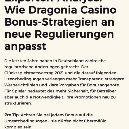
Wie Dragonia Casino
Bonus‑Strategien an
neue Regulierungen
anpasst
Die letzten Jahre haben in Deutschland zahlreiche
regulatorische Änderungen gebracht. Der
Glücksspielstaatsvertrag 2021 und die darauf folgenden
Lizenzbedingungen verlangen mehr Transparenz, strengere
Werberichtlinien und klare Vorgaben für Bonusangebote.
Für Spieler bedeutet das mehr Sicherheit, für Betreiber
aber auch die Notwendigkeit, ihre Promotionen neu zu
strukturieren.
Pro Tip:
Achten Sie bei jedem Bonus auf die
Umsatzbedingungen – sie dürfen nicht übermäßig
komplex sein.