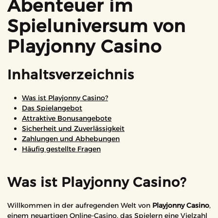
Abenteuer im
Spieluniversum von
Playjonny Casino
Inhaltsverzeichnis
Was ist Playjonny Casino?
Das Spielangebot
Attraktive Bonusangebote
Sicherheit und Zuverlässigkeit
Zahlungen und Abhebungen
Häufig gestellte Fragen
Was ist Playjonny Casino?
Willkommen in der aufregenden Welt von
Playjonny Casino
,
einem neuartigen Online-Casino, das Spielern eine Vielzahl