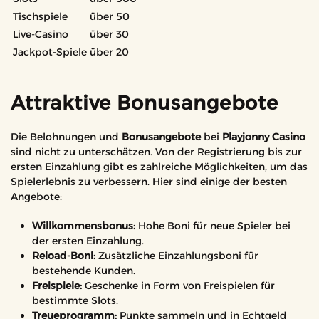
Tischspiele
über 50
Live-Casino
über 30
Jackpot-Spiele
über 20
Attraktive Bonusangebote
Die Belohnungen und
Bonusangebote
bei
Playjonny Casino
sind nicht zu unterschätzen. Von der Registrierung bis zur
ersten Einzahlung gibt es zahlreiche Möglichkeiten, um das
Spielerlebnis zu verbessern. Hier sind einige der besten
Angebote:
Willkommensbonus:
Hohe Boni für neue Spieler bei
der ersten Einzahlung.
Reload-Boni:
Zusätzliche Einzahlungsboni für
bestehende Kunden.
Freispiele:
Geschenke in Form von Freispielen für
bestimmte Slots.
Treueprogramm:
Punkte sammeln und in Echtgeld