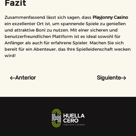
Fazit
Zusammenfassend lässt sich sagen, dass
Playjonny Casino
ein exzellenter Ort ist, um spannende Spiele zu genießen
und attraktive Boni zu nutzen. Mit einer sicheren und
benutzerfreundlichen Plattform ist es ideal sowohl für
Anfänger als auch für erfahrene Spieler. Machen Sie sich
bereit für ein Abenteuer, das Ihre Spielleidenschaft wecken
wird!
Anterior
Siguiente