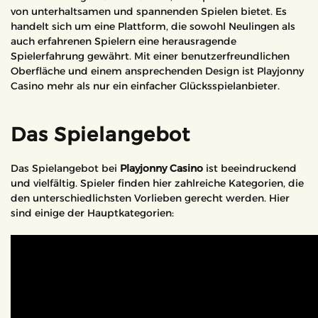
von unterhaltsamen und spannenden Spielen bietet. Es
handelt sich um eine Plattform, die sowohl Neulingen als
auch erfahrenen Spielern eine herausragende
Spielerfahrung gewährt. Mit einer benutzerfreundlichen
Oberfläche und einem ansprechenden Design ist Playjonny
Casino mehr als nur ein einfacher Glücksspielanbieter.
Das Spielangebot
Das Spielangebot bei
Playjonny Casino
ist beeindruckend
und vielfältig. Spieler finden hier zahlreiche Kategorien, die
den unterschiedlichsten Vorlieben gerecht werden. Hier
sind einige der Hauptkategorien: