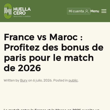
Mi cuenta
Menu
Skip to main content
France vs Maroc :
Profitez des bonus de
paris pour le match
de 2026
Written by
Bury
on
6 julio, 2026
. Posted in
public
.