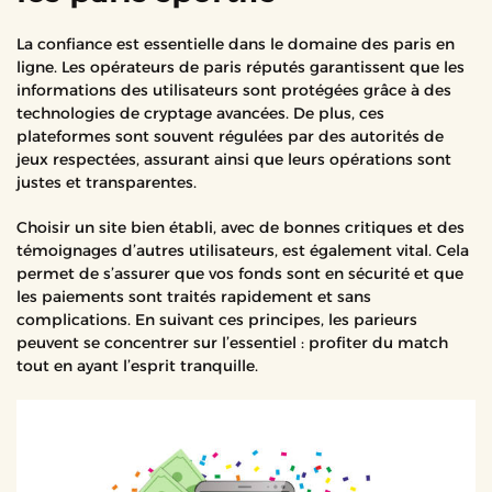
La confiance est essentielle dans le domaine des paris en
ligne. Les opérateurs de paris réputés garantissent que les
informations des utilisateurs sont protégées grâce à des
technologies de cryptage avancées. De plus, ces
plateformes sont souvent régulées par des autorités de
jeux respectées, assurant ainsi que leurs opérations sont
justes et transparentes.
Choisir un site bien établi, avec de bonnes critiques et des
témoignages d’autres utilisateurs, est également vital. Cela
permet de s’assurer que vos fonds sont en sécurité et que
les paiements sont traités rapidement et sans
complications. En suivant ces principes, les parieurs
peuvent se concentrer sur l’essentiel : profiter du match
tout en ayant l’esprit tranquille.