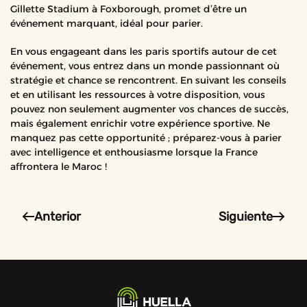
Gillette Stadium à Foxborough, promet d’être un
événement marquant, idéal pour parier.
En vous engageant dans les paris sportifs autour de cet
événement, vous entrez dans un monde passionnant où
stratégie et chance se rencontrent. En suivant les conseils
et en utilisant les ressources à votre disposition, vous
pouvez non seulement augmenter vos chances de succès,
mais également enrichir votre expérience sportive. Ne
manquez pas cette opportunité ; préparez-vous à parier
avec intelligence et enthousiasme lorsque la France
affrontera le Maroc !
Anterior
Siguiente