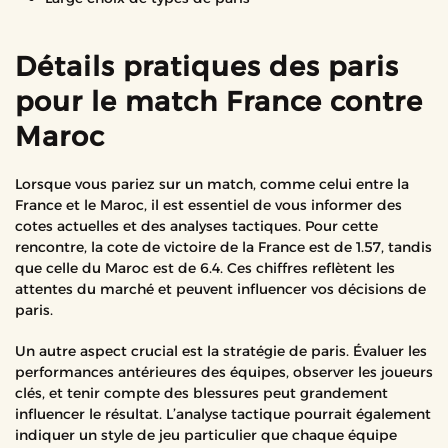
Détails pratiques des paris
pour le match France contre
Maroc
Lorsque vous pariez sur un match, comme celui entre la
France et le Maroc, il est essentiel de vous informer des
cotes actuelles et des analyses tactiques. Pour cette
rencontre, la cote de victoire de la France est de 1.57, tandis
que celle du Maroc est de 6.4. Ces chiffres reflètent les
attentes du marché et peuvent influencer vos décisions de
paris.
Un autre aspect crucial est la stratégie de paris. Évaluer les
performances antérieures des équipes, observer les joueurs
clés, et tenir compte des blessures peut grandement
influencer le résultat. L’analyse tactique pourrait également
indiquer un style de jeu particulier que chaque équipe