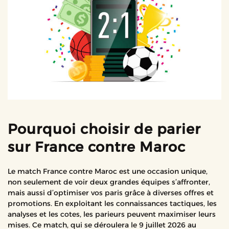
Pourquoi choisir de parier
sur France contre Maroc
Le match France contre Maroc est une occasion unique,
non seulement de voir deux grandes équipes s’affronter,
mais aussi d’optimiser vos paris grâce à diverses offres et
promotions. En exploitant les connaissances tactiques, les
analyses et les cotes, les parieurs peuvent maximiser leurs
mises. Ce match, qui se déroulera le 9 juillet 2026 au