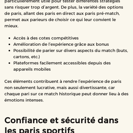
particulièrement utile pour tester différentes stratégies
sans risquer trop d’argent. De plus, la variété des options
de paris, allant des paris en direct aux paris pré-match,
permet aux parieurs de choisir ce qui leur convient le
mieux.
Accès à des cotes compétitives
Amélioration de l’expérience grâce aux bonus
Possibilité de parier sur divers aspects du match (buts,
cartons, etc.)
Plateformes facilement accessibles depuis des
appareils mobiles
Ces éléments contribuent à rendre l’expérience de paris
non seulement lucrative, mais aussi divertissante, car
chaque pari sur ce match historique peut donner lieu à des
émotions intenses.
Confiance et sécurité dans
les paris sportifs