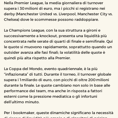
Nella Premier League, la media giornaliera di turnover
supera i 30 milioni di euro, ma i picchi si registrano nei
derby (Manchester United vs. Liverpool, Manchester City vs.
Chelsea) dove le scommesse possono raddoppiare.
La Champions League, con la sua struttura a gironi e
successivamente a knockout, presenta una liquidità più
concentrata nelle serate di quarti di finale e semifinale. Qui
le quote si muovono rapidamente, soprattutto quando un
outsider avanza alle fasi finali; la volatilità delle quote è
quindi più alta rispetto alla Premier.
La Coppa del Mondo, evento quadriennale, è la più
“inflazionata” di tutti. Durante il torneo, il turnover globale
supera i 1 miliardo di euro, con picchi di oltre 200 milioni
durante la finale. Le quote cambiano non solo in base alle
performance dei team, ma anche in risposta a fattori
esterni come la pressione mediatica o gli infortuni
dell’ultimo minuto.
Per i bookmaker, queste dinamiche significano la necessità