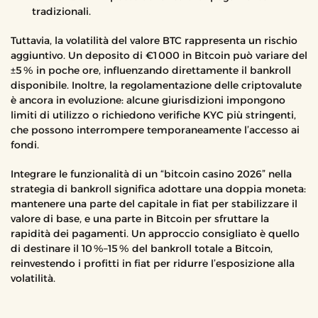
tradizionali.
Tuttavia, la volatilità del valore BTC rappresenta un rischio
aggiuntivo. Un deposito di €1 000 in Bitcoin può variare del
±5 % in poche ore, influenzando direttamente il bankroll
disponibile. Inoltre, la regolamentazione delle criptovalute
è ancora in evoluzione: alcune giurisdizioni impongono
limiti di utilizzo o richiedono verifiche KYC più stringenti,
che possono interrompere temporaneamente l’accesso ai
fondi.
Integrare le funzionalità di un “bitcoin casino 2026” nella
strategia di bankroll significa adottare una doppia moneta:
mantenere una parte del capitale in fiat per stabilizzare il
valore di base, e una parte in Bitcoin per sfruttare la
rapidità dei pagamenti. Un approccio consigliato è quello
di destinare il 10 %–15 % del bankroll totale a Bitcoin,
reinvestendo i profitti in fiat per ridurre l’esposizione alla
volatilità.