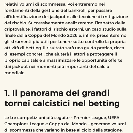
relativi volumi di scommessa. Poi entreremo nei
fondamenti della gestione del bankroll, per passare
all’identificazione dei jackpot e alle tecniche di mitigazione
del rischio. Successivamente analizzeremo l’impatto delle
criptovalute, i fattori di rischio esterni, un caso studio sulla
finale della Coppa del Mondo 2026 e, infine, presenteremo
gli strumenti più utili per tenere sotto controllo la propria
attività di betting. Il risultato sarà una guida pratica, ricca
di esempi concreti, che aiuterà i lettori a proteggere il
proprio capitale e a massimizzare le opportunità offerte
dai jackpot nei momenti più importanti del calcio
mondiale.
1. Il panorama dei grandi
tornei calcistici nel betting
Le tre competizioni più seguite – Premier League, UEFA
Champions League e Coppa del Mondo – generano volumi
di scommessa che variano in base al ciclo della stagione.