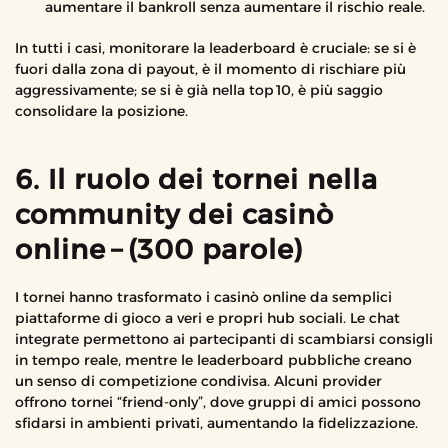
aumentare il bankroll senza aumentare il rischio reale.
In tutti i casi, monitorare la leaderboard è cruciale: se si è
fuori dalla zona di payout, è il momento di rischiare più
aggressivamente; se si è già nella top 10, è più saggio
consolidare la posizione.
6. Il ruolo dei tornei nella
community dei casinò
online – (300 parole)
I tornei hanno trasformato i casinò online da semplici
piattaforme di gioco a veri e propri hub sociali. Le chat
integrate permettono ai partecipanti di scambiarsi consigli
in tempo reale, mentre le leaderboard pubbliche creano
un senso di competizione condivisa. Alcuni provider
offrono tornei “friend‑only”, dove gruppi di amici possono
sfidarsi in ambienti privati, aumentando la fidelizzazione.