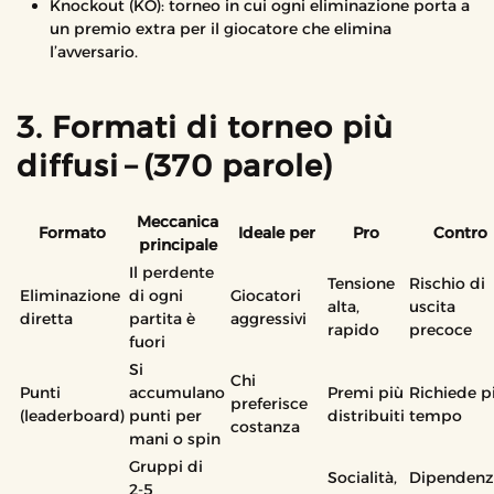
Knockout (KO): torneo in cui ogni eliminazione porta a
un premio extra per il giocatore che elimina
l’avversario.
3. Formati di torneo più
diffusi – (370 parole)
Meccanica
Formato
Ideale per
Pro
Contro
principale
Il perdente
Tensione
Rischio di
Eliminazione
di ogni
Giocatori
alta,
uscita
diretta
partita è
aggressivi
rapido
precoce
fuori
Si
Chi
Punti
accumulano
Premi più
Richiede p
preferisce
(leaderboard)
punti per
distribuiti
tempo
costanza
mani o spin
Gruppi di
Socialità,
Dipendenz
2‑5