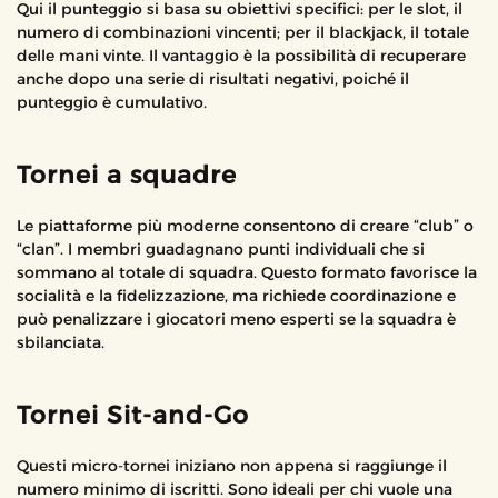
Qui il punteggio si basa su obiettivi specifici: per le slot, il
numero di combinazioni vincenti; per il blackjack, il totale
delle mani vinte. Il vantaggio è la possibilità di recuperare
anche dopo una serie di risultati negativi, poiché il
punteggio è cumulativo.
Tornei a squadre
Le piattaforme più moderne consentono di creare “club” o
“clan”. I membri guadagnano punti individuali che si
sommano al totale di squadra. Questo formato favorisce la
socialità e la fidelizzazione, ma richiede coordinazione e
può penalizzare i giocatori meno esperti se la squadra è
sbilanciata.
Tornei Sit‑and‑Go
Questi micro‑tornei iniziano non appena si raggiunge il
numero minimo di iscritti. Sono ideali per chi vuole una