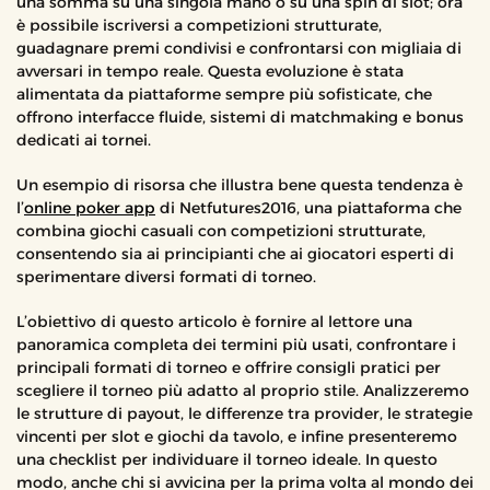
una somma su una singola mano o su una spin di slot; ora
è possibile iscriversi a competizioni strutturate,
guadagnare premi condivisi e confrontarsi con migliaia di
avversari in tempo reale. Questa evoluzione è stata
alimentata da piattaforme sempre più sofisticate, che
offrono interfacce fluide, sistemi di matchmaking e bonus
dedicati ai tornei.
Un esempio di risorsa che illustra bene questa tendenza è
l’
online poker app
di Netfutures2016, una piattaforma che
combina giochi casuali con competizioni strutturate,
consentendo sia ai principianti che ai giocatori esperti di
sperimentare diversi formati di torneo.
L’obiettivo di questo articolo è fornire al lettore una
panoramica completa dei termini più usati, confrontare i
principali formati di torneo e offrire consigli pratici per
scegliere il torneo più adatto al proprio stile. Analizzeremo
le strutture di payout, le differenze tra provider, le strategie
vincenti per slot e giochi da tavolo, e infine presenteremo
una checklist per individuare il torneo ideale. In questo
modo, anche chi si avvicina per la prima volta al mondo dei