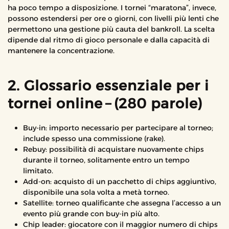
ha poco tempo a disposizione. I tornei “maratona”, invece,
possono estendersi per ore o giorni, con livelli più lenti che
permettono una gestione più cauta del bankroll. La scelta
dipende dal ritmo di gioco personale e dalla capacità di
mantenere la concentrazione.
2. Glossario essenziale per i
tornei online – (280 parole)
Buy‑in: importo necessario per partecipare al torneo;
include spesso una commissione (rake).
Rebuy: possibilità di acquistare nuovamente chips
durante il torneo, solitamente entro un tempo
limitato.
Add‑on: acquisto di un pacchetto di chips aggiuntivo,
disponibile una sola volta a metà torneo.
Satellite: torneo qualificante che assegna l’accesso a un
evento più grande con buy‑in più alto.
Chip leader: giocatore con il maggior numero di chips