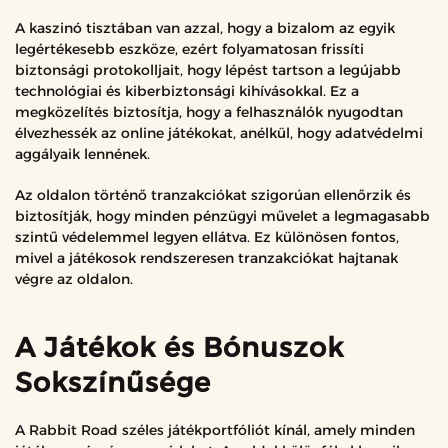
A kaszinó tisztában van azzal, hogy a bizalom az egyik
legértékesebb eszköze, ezért folyamatosan frissíti
biztonsági protokolljait, hogy lépést tartson a legújabb
technológiai és kiberbiztonsági kihívásokkal. Ez a
megközelítés biztosítja, hogy a felhasználók nyugodtan
élvezhessék az online játékokat, anélkül, hogy adatvédelmi
aggályaik lennének.
Az oldalon történő tranzakciókat szigorúan ellenőrzik és
biztosítják, hogy minden pénzügyi művelet a legmagasabb
szintű védelemmel legyen ellátva. Ez különösen fontos,
mivel a játékosok rendszeresen tranzakciókat hajtanak
végre az oldalon.
A Játékok és Bónuszok
Sokszínűsége
A Rabbit Road széles játékportfóliót kínál, amely minden