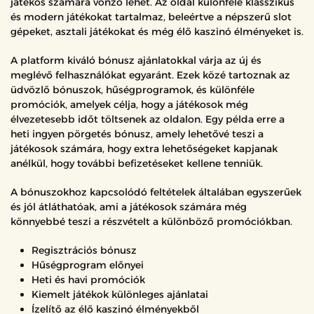
játékos számára vonzó lehet. Az oldal különféle klasszikus
és modern játékokat tartalmaz, beleértve a népszerű slot
gépeket, asztali játékokat és még élő kaszinó élményeket is.
A platform kiváló bónusz ajánlatokkal várja az új és
meglévő felhasználókat egyaránt. Ezek közé tartoznak az
üdvözlő bónuszok, hűségprogramok, és különféle
promóciók, amelyek célja, hogy a játékosok még
élvezetesebb időt töltsenek az oldalon. Egy példa erre a
heti ingyen pörgetés bónusz, amely lehetővé teszi a
játékosok számára, hogy extra lehetőségeket kapjanak
anélkül, hogy további befizetéseket kellene tenniük.
A bónuszokhoz kapcsolódó feltételek általában egyszerűek
és jól átláthatóak, ami a játékosok számára még
könnyebbé teszi a részvételt a különböző promóciókban.
Regisztrációs bónusz
Hűségprogram előnyei
Heti és havi promóciók
Kiemelt játékok különleges ajánlatai
Ízelítő az élő kaszinó élményekből