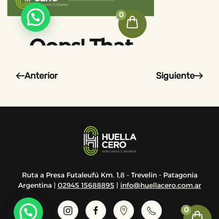
Anterior
Siguiente
Ruta a Presa Futaleufú Km. 1,8 - Trevelin - Patagonia
Argentina |
02945 15688895
|
info@huellacero.com.ar
0