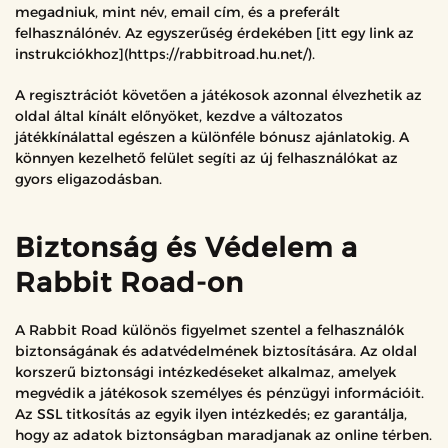
megadniuk, mint név, email cím, és a preferált
felhasználónév. Az egyszerűség érdekében [itt egy link az
instrukciókhoz](https://rabbitroad.hu.net/).
A regisztrációt követően a játékosok azonnal élvezhetik az
oldal által kínált előnyöket, kezdve a változatos
játékkínálattal egészen a különféle bónusz ajánlatokig. A
könnyen kezelhető felület segíti az új felhasználókat az
gyors eligazodásban.
Biztonság és Védelem a
Rabbit Road-on
A Rabbit Road különös figyelmet szentel a felhasználók
biztonságának és adatvédelmének biztosítására. Az oldal
korszerű biztonsági intézkedéseket alkalmaz, amelyek
megvédik a játékosok személyes és pénzügyi információit.
Az SSL titkosítás az egyik ilyen intézkedés; ez garantálja,
hogy az adatok biztonságban maradjanak az online térben.