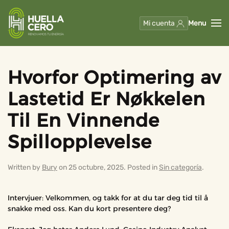
Mi cuenta
Menu
Skip to main content
Hvorfor Optimering av
Lastetid Er Nøkkelen
Til En Vinnende
Spillopplevelse
Written by
Bury
on
25 octubre, 2025
. Posted in
Sin categoría
.
Intervjuer: Velkommen, og takk for at du tar deg tid til å
snakke med oss. Kan du kort presentere deg?