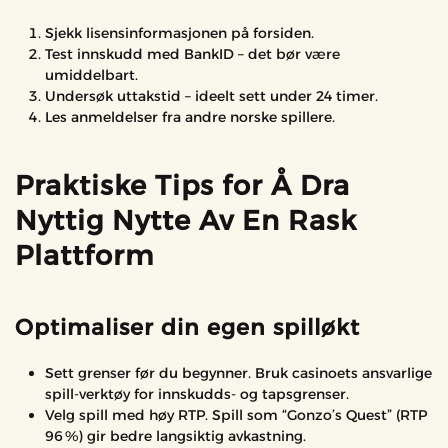
Sjekk lisensinformasjonen på forsiden.
Test innskudd med BankID – det bør være
umiddelbart.
Undersøk uttakstid – ideelt sett under 24 timer.
Les anmeldelser fra andre norske spillere.
Praktiske Tips for Å Dra
Nyttig Nytte Av En Rask
Plattform
Optimaliser din egen spilløkt
Sett grenser før du begynner. Bruk casinoets ansvarlige
spill‑verktøy for innskudds- og tapsgrenser.
Velg spill med høy RTP. Spill som “Gonzo’s Quest” (RTP
96 %) gir bedre langsiktig avkastning.