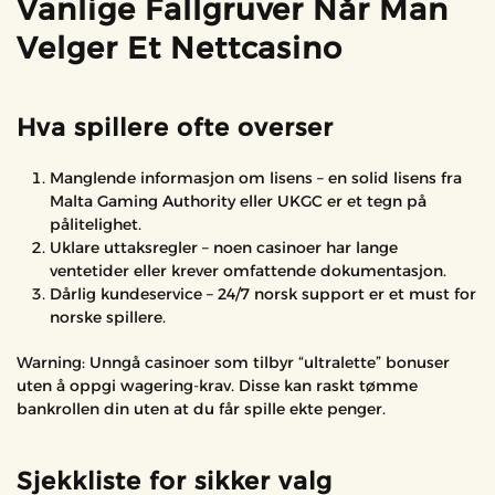
Vanlige Fallgruver Når Man
Velger Et Nettcasino
Hva spillere ofte overser
Manglende informasjon om lisens – en solid lisens fra
Malta Gaming Authority eller UKGC er et tegn på
pålitelighet.
Uklare uttaksregler – noen casinoer har lange
ventetider eller krever omfattende dokumentasjon.
Dårlig kundeservice – 24/7 norsk support er et must for
norske spillere.
Warning: Unngå casinoer som tilbyr “ultralette” bonuser
uten å oppgi wagering‑krav. Disse kan raskt tømme
bankrollen din uten at du får spille ekte penger.
Sjekkliste for sikker valg