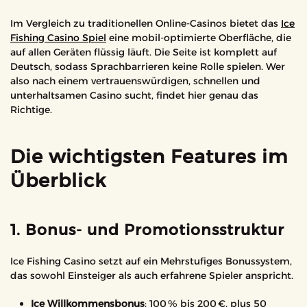
Im Vergleich zu traditionellen Online‑Casinos bietet das
Ice
Fishing Casino Spiel
eine mobil‑optimierte Oberfläche, die
auf allen Geräten flüssig läuft. Die Seite ist komplett auf
Deutsch, sodass Sprachbarrieren keine Rolle spielen. Wer
also nach einem vertrauenswürdigen, schnellen und
unterhaltsamen Casino sucht, findet hier genau das
Richtige.
Die wichtigsten Features im
Überblick
1. Bonus‑ und Promotionsstruktur
Ice Fishing Casino setzt auf ein Mehrstufiges Bonussystem,
das sowohl Einsteiger als auch erfahrene Spieler anspricht.
Ice Willkommensbonus
: 100 % bis 200 €, plus 50