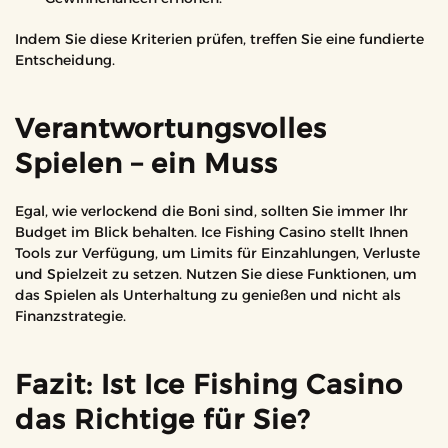
Indem Sie diese Kriterien prüfen, treffen Sie eine fundierte
Entscheidung.
Verantwortungsvolles
Spielen – ein Muss
Egal, wie verlockend die Boni sind, sollten Sie immer Ihr
Budget im Blick behalten. Ice Fishing Casino stellt Ihnen
Tools zur Verfügung, um Limits für Einzahlungen, Verluste
und Spielzeit zu setzen. Nutzen Sie diese Funktionen, um
das Spielen als Unterhaltung zu genießen und nicht als
Finanzstrategie.
Fazit: Ist Ice Fishing Casino
das Richtige für Sie?