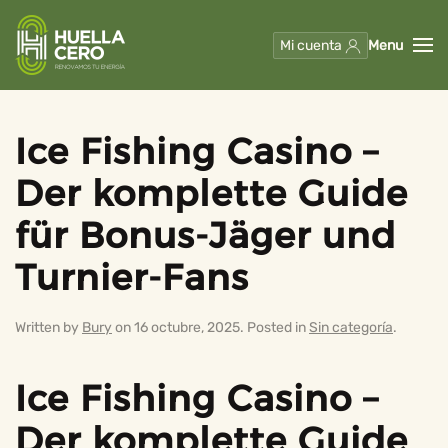
Mi cuenta
Menu
Skip to main content
Ice Fishing Casino –
Der komplette Guide
für Bonus‑Jäger und
Turnier‑Fans
Written by
Bury
on
16 octubre, 2025
. Posted in
Sin categoría
.
Ice Fishing Casino –
Der komplette Guide