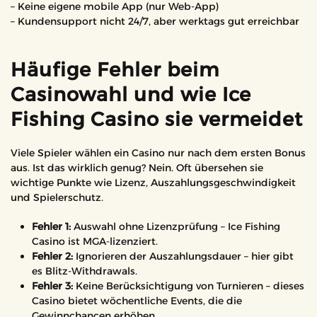
– Keine eigene mobile App (nur Web‑App)
– Kundensupport nicht 24/7, aber werktags gut erreichbar
Häufige Fehler beim
Casinowahl und wie Ice
Fishing Casino sie vermeidet
Viele Spieler wählen ein Casino nur nach dem ersten Bonus
aus. Ist das wirklich genug? Nein. Oft übersehen sie
wichtige Punkte wie Lizenz, Auszahlungsgeschwindigkeit
und Spielerschutz.
Fehler 1:
Auswahl ohne Lizenzprüfung – Ice Fishing
Casino ist MGA‑lizenziert.
Fehler 2:
Ignorieren der Auszahlungsdauer – hier gibt
es Blitz‑Withdrawals.
Fehler 3:
Keine Berücksichtigung von Turnieren – dieses
Casino bietet wöchentliche Events, die die
Gewinnchancen erhöhen.