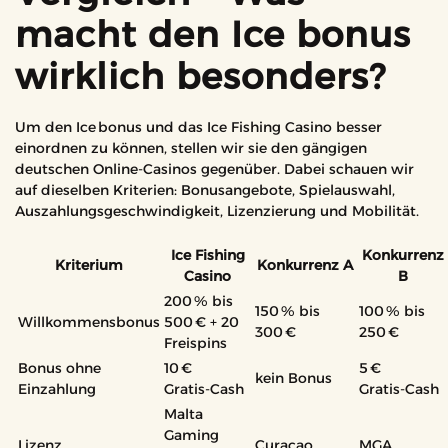
macht den Ice bonus
wirklich besonders?
Um den Ice bonus und das Ice Fishing Casino besser
einordnen zu können, stellen wir sie den gängigen
deutschen Online‑Casinos gegenüber. Dabei schauen wir
auf dieselben Kriterien: Bonusangebote, Spielauswahl,
Auszahlungsgeschwindigkeit, Lizenzierung und Mobilität.
Ice Fishing
Konkurrenz
Kriterium
Konkurrenz A
Casino
B
200 % bis
150 % bis
100 % bis
Willkommensbonus
500 € + 20
300 €
250 €
Freispins
Bonus ohne
10 €
5 €
kein Bonus
Einzahlung
Gratis‑Cash
Gratis‑Cash
Malta
Gaming
Lizenz
Curacao
MGA