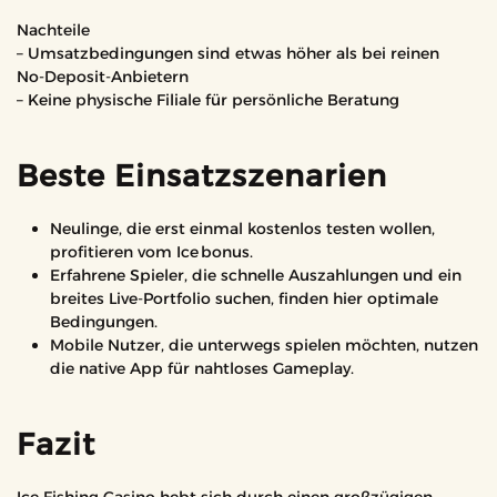
Nachteile
– Umsatzbedingungen sind etwas höher als bei reinen
No‑Deposit‑Anbietern
– Keine physische Filiale für persönliche Beratung
Beste Einsatzszenarien
Neulinge, die erst einmal kostenlos testen wollen,
profitieren vom Ice bonus.
Erfahrene Spieler, die schnelle Auszahlungen und ein
breites Live‑Portfolio suchen, finden hier optimale
Bedingungen.
Mobile Nutzer, die unterwegs spielen möchten, nutzen
die native App für nahtloses Gameplay.
Fazit