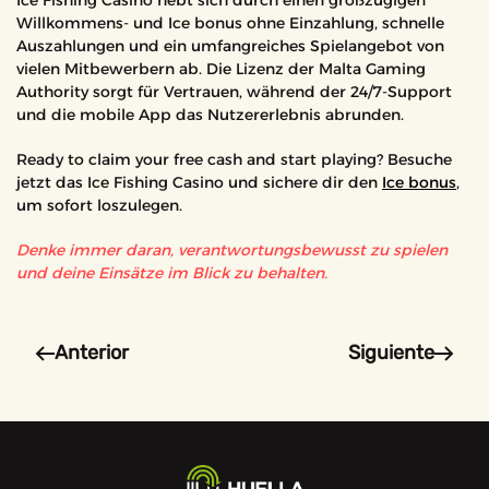
Ice Fishing Casino hebt sich durch einen großzügigen
Willkommens‑ und Ice bonus ohne Einzahlung, schnelle
Auszahlungen und ein umfangreiches Spielangebot von
vielen Mitbewerbern ab. Die Lizenz der Malta Gaming
Authority sorgt für Vertrauen, während der 24/7‑Support
und die mobile App das Nutzererlebnis abrunden.
Ready to claim your free cash and start playing? Besuche
jetzt das Ice Fishing Casino und sichere dir den
Ice bonus
,
um sofort loszulegen.
Denke immer daran, verantwortungsbewusst zu spielen
und deine Einsätze im Blick zu behalten.
Anterior
Siguiente