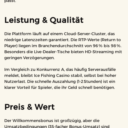
passt.
Leistung & Qualität
Die Plattform läuft auf einem Cloud‑Server‑Cluster, das
niedrige Latenzzeiten garantiert. Die RTP‑Werte (Return to
Player) liegen im Branchendurchschnitt von 96 % bis 98 %.
Besonders die Live‑Dealer‑Tische bieten HD‑Streaming mit
geringen Verzögerungen.
Im Vergleich zu Konkurrenz A, das häufig Serverausfälle
meldet, bleibt Ice Fishing Casino stabil, selbst bei hoher
Nutzerlast. Die schnelle Auszahlung (1‑2 Stunden) ist ein
klarer Vorteil für Spieler, die ihr Geld schnell benötigen.
Preis & Wert
Der Willkommensbonus ist großzügig, aber die
Umsatzbedingungen (35‑facher Bonus‑Umsatz) sind