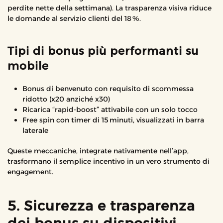
perdite nette della settimana). La trasparenza visiva riduce
le domande al servizio clienti del 18 %.
Tipi di bonus più performanti su
mobile
Bonus di benvenuto con requisito di scommessa
ridotto (x20 anziché x30)
Ricarica “rapid‑boost” attivabile con un solo tocco
Free spin con timer di 15 minuti, visualizzati in barra
laterale
Queste meccaniche, integrate nativamente nell’app,
trasformano il semplice incentivo in un vero strumento di
engagement.
5. Sicurezza e trasparenza