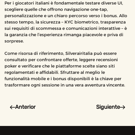
Per i giocatori italiani è fondamentale testare diverse UI,
scegliere quelle che offrono navigazione one‑tap,
personalizzazione e un chiaro percorso verso i bonus. Allo
stesso tempo, la sicurezza – KYC biometrico, trasparenza
sui requisiti di scommessa e comunicazioni interattive – è
la garanzia che l’esperienza rimanga piacevole e priva di
sorprese.
Come risorsa di riferimento, Silverairitalia può essere
consultato per confrontare offerte, leggere recensioni
poker e verificare che le piattaforme scelte siano siti
regolamentati e affidabili. Sfruttare al meglio le
funzionalità mobile e i bonus disponibili è la chiave per
trasformare ogni sessione in una vera avventura vincente.
Anterior
Siguiente