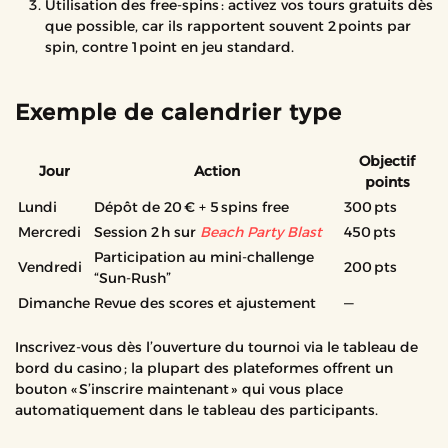
Utilisation des free‑spins : activez vos tours gratuits dès
que possible, car ils rapportent souvent 2 points par
spin, contre 1 point en jeu standard.
Exemple de calendrier type
Objectif
Jour
Action
points
Lundi
Dépôt de 20 € + 5 spins free
300 pts
Mercredi
Session 2 h sur
Beach Party Blast
450 pts
Participation au mini‑challenge
Vendredi
200 pts
“Sun‑Rush”
Dimanche
Revue des scores et ajustement
—
Inscrivez‑vous dès l’ouverture du tournoi via le tableau de
bord du casino ; la plupart des plateformes offrent un
bouton « S’inscrire maintenant » qui vous place
automatiquement dans le tableau des participants.