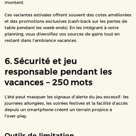
montent.
Ces variantes estivales offrent souvent des cotes améliorées
et des promotions exclusives (cash‑back sur les pertes de
table pendant les week‑ends). En les intégrant à votre
planning, vous diversifiez vos sources de gains tout en
restant dans l’ambiance vacances.
6. Sécurité et jeu
responsable pendant les
vacances – 250 mots
L’été peut masquer les signaux d’alerte du jeu excessif : les
journées allongées, les soirées festives et la facilité d’accès
depuis un smartphone créent un terrain propice à
l’over‑play.
Outils de limitation