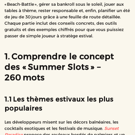
« Beach‑Battle », gérer sa bankroll sous le soleil, jouer aux
tables à thème, rester responsable et, enfin, planifier un été
de jeu de 30 jours grâce à une feuille de route détaillée.
Chaque partie inclut des conseils concrets, des outils
gratuits et des exemples chiffrés pour que vous puissiez
passer de simple joueur à stratège estival.
1. Comprendre le concept
des « Summer Slots » –
260 mots
1.1 Les thèmes estivaux les plus
populaires
Les développeurs misent sur les décors balnéaires, les
cocktails exotiques et les festivals de musique.
Sunset
Paradise
propose des rouleaux bordés de palmiers et un