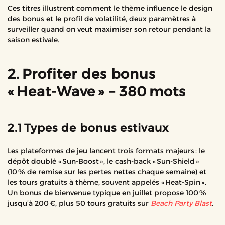
Ces titres illustrent comment le thème influence le design
des bonus et le profil de volatilité, deux paramètres à
surveiller quand on veut maximiser son retour pendant la
saison estivale.
2. Profiter des bonus
« Heat‑Wave » – 380 mots
2.1 Types de bonus estivaux
Les plateformes de jeu lancent trois formats majeurs : le
dépôt doublé « Sun‑Boost », le cash‑back « Sun‑Shield »
(10 % de remise sur les pertes nettes chaque semaine) et
les tours gratuits à thème, souvent appelés « Heat‑Spin ».
Un bonus de bienvenue typique en juillet propose 100 %
jusqu’à 200 €, plus 50 tours gratuits sur
Beach Party Blast
.