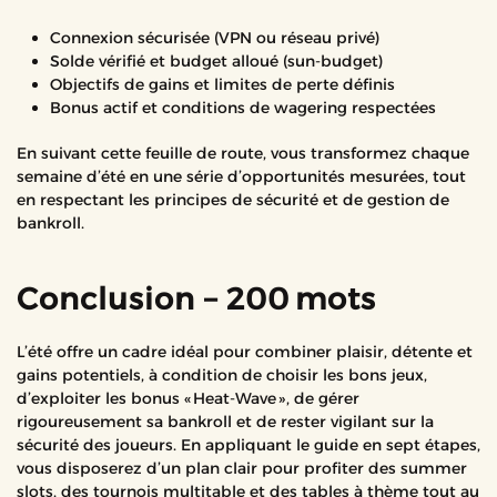
Connexion sécurisée (VPN ou réseau privé)
Solde vérifié et budget alloué (sun‑budget)
Objectifs de gains et limites de perte définis
Bonus actif et conditions de wagering respectées
En suivant cette feuille de route, vous transformez chaque
semaine d’été en une série d’opportunités mesurées, tout
en respectant les principes de sécurité et de gestion de
bankroll.
Conclusion – 200 mots
L’été offre un cadre idéal pour combiner plaisir, détente et
gains potentiels, à condition de choisir les bons jeux,
d’exploiter les bonus « Heat‑Wave », de gérer
rigoureusement sa bankroll et de rester vigilant sur la
sécurité des joueurs. En appliquant le guide en sept étapes,
vous disposerez d’un plan clair pour profiter des summer
slots, des tournois multitable et des tables à thème tout au