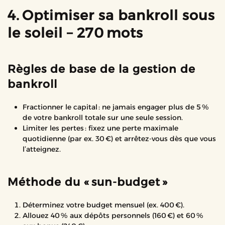
4. Optimiser sa bankroll sous
le soleil – 270 mots
Règles de base de la gestion de
bankroll
Fractionner le capital : ne jamais engager plus de 5 %
de votre bankroll totale sur une seule session.
Limiter les pertes : fixez une perte maximale
quotidienne (par ex. 30 €) et arrêtez‑vous dès que vous
l’atteignez.
Méthode du « sun‑budget »
Déterminez votre budget mensuel (ex. 400 €).
Allouez 40 % aux dépôts personnels (160 €) et 60 %