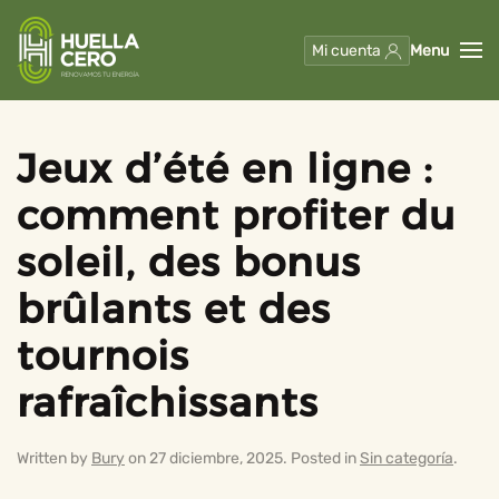
Mi cuenta
Menu
Skip to main content
Jeux d’été en ligne :
comment profiter du
soleil, des bonus
brûlants et des
tournois
rafraîchissants
Written by
Bury
on
27 diciembre, 2025
. Posted in
Sin categoría
.