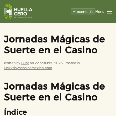
Mi cuenta
Menu
Skip to main content
Jornadas Mágicas de
Suerte en el Casino
Written by
Bury
on
22 octubre, 2025
. Posted in
luckydayscasinomexico.com
.
Jornadas Mágicas de
Suerte en el Casino
Índice