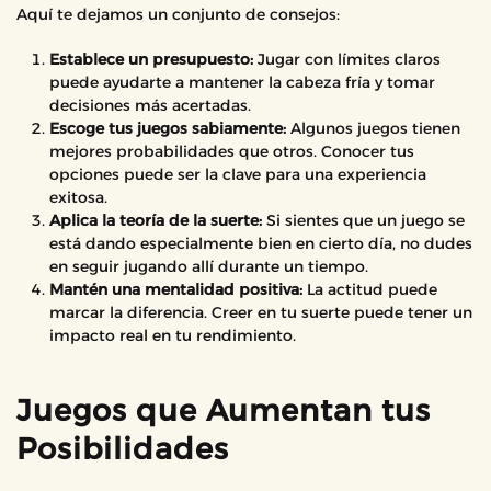
Aquí te dejamos un conjunto de consejos:
Establece un presupuesto:
Jugar con límites claros
puede ayudarte a mantener la cabeza fría y tomar
decisiones más acertadas.
Escoge tus juegos sabiamente:
Algunos juegos tienen
mejores probabilidades que otros. Conocer tus
opciones puede ser la clave para una experiencia
exitosa.
Aplica la teoría de la suerte:
Si sientes que un juego se
está dando especialmente bien en cierto día, no dudes
en seguir jugando allí durante un tiempo.
Mantén una mentalidad positiva:
La actitud puede
marcar la diferencia. Creer en tu suerte puede tener un
impacto real en tu rendimiento.
Juegos que Aumentan tus
Posibilidades