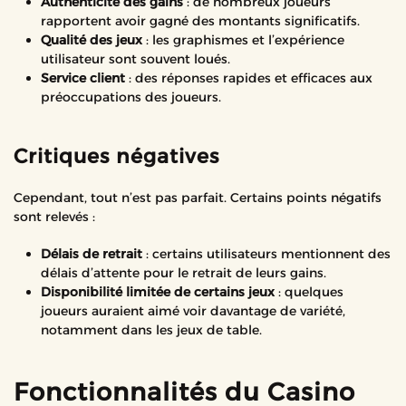
Authenticité des gains
: de nombreux joueurs
rapportent avoir gagné des montants significatifs.
Qualité des jeux
: les graphismes et l’expérience
utilisateur sont souvent loués.
Service client
: des réponses rapides et efficaces aux
préoccupations des joueurs.
Critiques négatives
Cependant, tout n’est pas parfait. Certains points négatifs
sont relevés :
Délais de retrait
: certains utilisateurs mentionnent des
délais d’attente pour le retrait de leurs gains.
Disponibilité limitée de certains jeux
: quelques
joueurs auraient aimé voir davantage de variété,
notamment dans les jeux de table.
Fonctionnalités du Casino