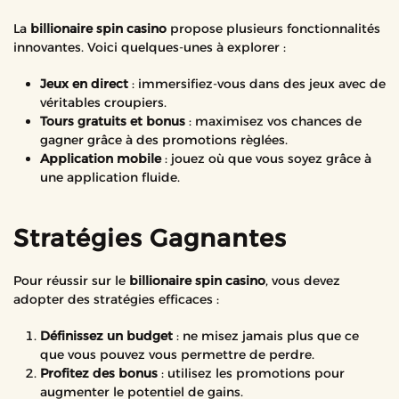
La
billionaire spin casino
propose plusieurs fonctionnalités
innovantes. Voici quelques-unes à explorer :
Jeux en direct
: immersifiez-vous dans des jeux avec de
véritables croupiers.
Tours gratuits et bonus
: maximisez vos chances de
gagner grâce à des promotions règlées.
Application mobile
: jouez où que vous soyez grâce à
une application fluide.
Stratégies Gagnantes
Pour réussir sur le
billionaire spin casino
, vous devez
adopter des stratégies efficaces :
Définissez un budget
: ne misez jamais plus que ce
que vous pouvez vous permettre de perdre.
Profitez des bonus
: utilisez les promotions pour
augmenter le potentiel de gains.