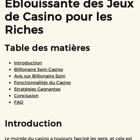
Éblouissante des Jeux
de Casino pour les
Riches
Table des matières
Introduction
Billionaire Spin Casino
Avis sur Billionaire Spin
Fonctionnalités du Casino
Stratégies Gagnantes
Conclusion
FAQ
Introduction
Le monde du casino a toujours fasciné les gens, et cela est