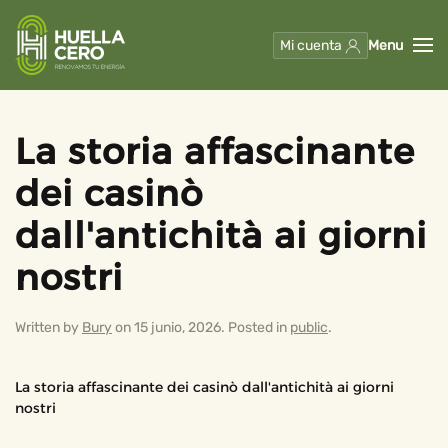
Mi cuenta
Menu
Skip to main content
La storia affascinante
dei casinò
dall'antichità ai giorni
nostri
Written by
Bury
on
15 junio, 2026
. Posted in
public
.
La storia affascinante dei casinò dall'antichità ai giorni
nostri