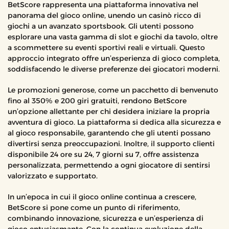
BetScore rappresenta una piattaforma innovativa nel
panorama del gioco online, unendo un casinò ricco di
giochi a un avanzato sportsbook. Gli utenti possono
esplorare una vasta gamma di slot e giochi da tavolo, oltre
a scommettere su eventi sportivi reali e virtuali. Questo
approccio integrato offre un’esperienza di gioco completa,
soddisfacendo le diverse preferenze dei giocatori moderni.
Le promozioni generose, come un pacchetto di benvenuto
fino al 350% e 200 giri gratuiti, rendono BetScore
un’opzione allettante per chi desidera iniziare la propria
avventura di gioco. La piattaforma si dedica alla sicurezza e
al gioco responsabile, garantendo che gli utenti possano
divertirsi senza preoccupazioni. Inoltre, il supporto clienti
disponibile 24 ore su 24, 7 giorni su 7, offre assistenza
personalizzata, permettendo a ogni giocatore di sentirsi
valorizzato e supportato.
In un’epoca in cui il gioco online continua a crescere,
BetScore si pone come un punto di riferimento,
combinando innovazione, sicurezza e un’esperienza di
gioco entusiasmante. Con la continua evoluzione della