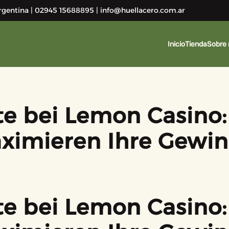
 Argentina | 02945 15688895 | info@huellacero.com.ar
Inicio
Tienda
Sobre 
te bei Lemon Casino:
aximieren Ihre Gewi
te bei Lemon Casino: