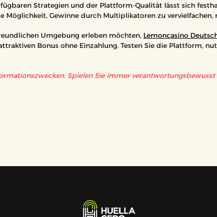
ügbaren Strategien und der Plattform‑Qualität lässt sich festha
 Die Möglichkeit, Gewinne durch Multiplikatoren zu vervielfachen
zerfreundlichen Umgebung erleben möchten,
Lemoncasino Deutsc
ttraktiven Bonus ohne Einzahlung. Testen Sie die Plattform, nu
formationszwecken. Spielen Sie immer verantwortungsbewusst und