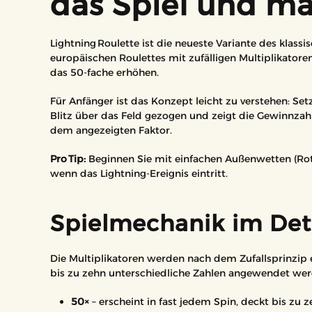
das Spiel und m
Lightning Roulette ist die neueste Variante des klass
europäischen Roulettes mit zufälligen Multiplikator
das 50‑fache erhöhen.
Für Anfänger ist das Konzept leicht zu verstehen: Se
Blitz über das Feld gezogen und zeigt die Gewinnzahle
dem angezeigten Faktor.
Pro Tip:
Beginnen Sie mit einfachen Außenwetten (Rot/
wenn das Lightning‑Ereignis eintritt.
Spielmechanik im Deta
Die Multiplikatoren werden nach dem Zufallsprinzip er
bis zu zehn unterschiedliche Zahlen angewendet werde
50×
– erscheint in fast jedem Spin, deckt bis zu 