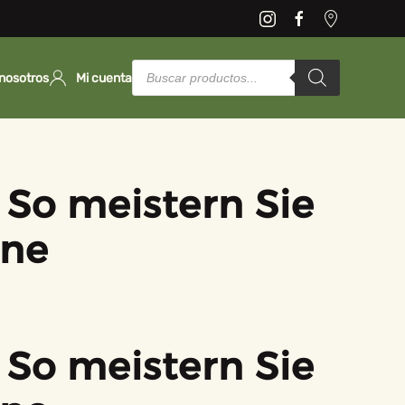
Products
search
nosotros
Mi cuenta
 So meistern Sie
nne
 So meistern Sie