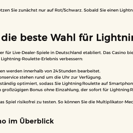
zen Sie zunächst nur auf Rot/Schwarz. Sobald Sie einen Lightni
e beste Wahl für Lightnin
r für Live‑Dealer‑Spiele in Deutschland etabliert. Das Casino bie
s Lightning‑Roulette-Erlebnis verbessern:
en werden innerhalb von 24 Stunden bearbeitet.
fonservice stehen rund um die Uhr zur Verfügung.
llständig optimiert, sodass Sie Lightning Roulette auf Smartpho
n großzügigen Bonus ohne Einzahlung, der sofort für Lightning 
Spiel risikofrei zu testen. So können Sie die Multiplikator‑Mec
o im Überblick