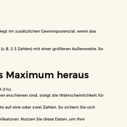
d liegt im zusätzlichen Gewinnpotenzial, wenn das
(z. B. 2‑3 Zahlen) mit einer größeren Außenwette. So
das Maximum heraus
–2 %).
n erschienen sind, steigt die Wahrscheinlichkeit für
e auf eine oder zwei Zahlen. So sichern Sie sich
likatoren. Nutzen Sie diese Daten, um Ihre