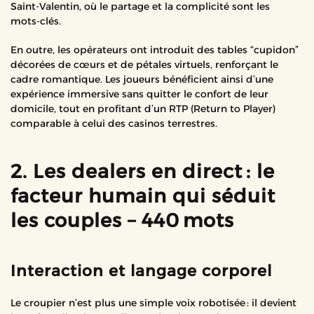
Saint‑Valentin, où le partage et la complicité sont les
mots‑clés.
En outre, les opérateurs ont introduit des tables “cupidon”
décorées de cœurs et de pétales virtuels, renforçant le
cadre romantique. Les joueurs bénéficient ainsi d’une
expérience immersive sans quitter le confort de leur
domicile, tout en profitant d’un RTP (Return to Player)
comparable à celui des casinos terrestres.
2. Les dealers en direct : le
facteur humain qui séduit
les couples – 440 mots
Interaction et langage corporel
Le croupier n’est plus une simple voix robotisée : il devient