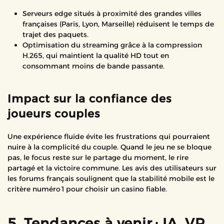
Serveurs edge situés à proximité des grandes villes
françaises (Paris, Lyon, Marseille) réduisent le temps de
trajet des paquets.
Optimisation du streaming grâce à la compression
H.265, qui maintient la qualité HD tout en
consommant moins de bande passante.
Impact sur la confiance des
joueurs couples
Une expérience fluide évite les frustrations qui pourraient
nuire à la complicité du couple. Quand le jeu ne se bloque
pas, le focus reste sur le partage du moment, le rire
partagé et la victoire commune. Les avis des utilisateurs sur
les forums français soulignent que la stabilité mobile est le
critère numéro 1 pour choisir un casino fiable.
5. Tendances à venir : IA, VR