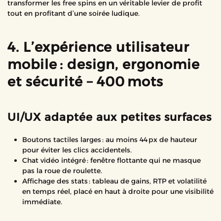
transformer les free spins en un véritable levier de profit
tout en profitant d’une soirée ludique.
4. L’expérience utilisateur
mobile : design, ergonomie
et sécurité – 400 mots
UI/UX adaptée aux petites surfaces
Boutons tactiles larges : au moins 44 px de hauteur
pour éviter les clics accidentels.
Chat vidéo intégré : fenêtre flottante qui ne masque
pas la roue de roulette.
Affichage des stats : tableau de gains, RTP et volatilité
en temps réel, placé en haut à droite pour une visibilité
immédiate.