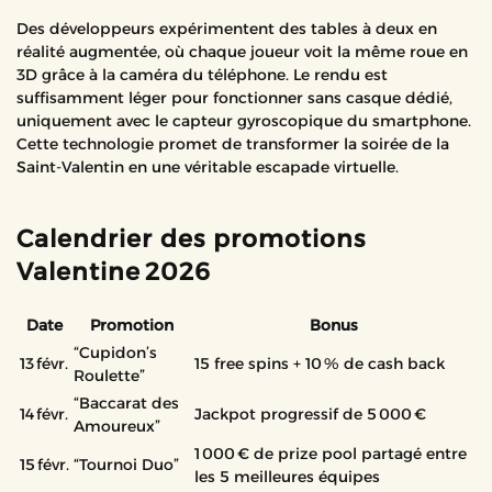
Des développeurs expérimentent des tables à deux en
réalité augmentée, où chaque joueur voit la même roue en
3D grâce à la caméra du téléphone. Le rendu est
suffisamment léger pour fonctionner sans casque dédié,
uniquement avec le capteur gyroscopique du smartphone.
Cette technologie promet de transformer la soirée de la
Saint‑Valentin en une véritable escapade virtuelle.
Calendrier des promotions
Valentine 2026
Date
Promotion
Bonus
“Cupidon’s
13 févr.
15 free spins + 10 % de cash back
Roulette”
“Baccarat des
14 févr.
Jackpot progressif de 5 000 €
Amoureux”
1 000 € de prize pool partagé entre
15 févr.
“Tournoi Duo”
les 5 meilleures équipes