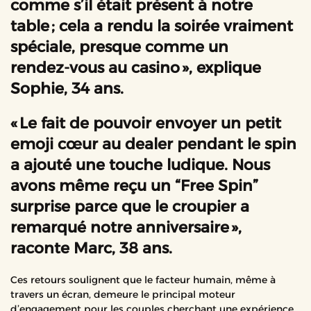
comme s’il était présent à notre
table ; cela a rendu la soirée vraiment
spéciale, presque comme un
rendez‑vous au casino », explique
Sophie, 34 ans.
« Le fait de pouvoir envoyer un petit
emoji cœur au dealer pendant le spin
a ajouté une touche ludique. Nous
avons même reçu un “Free Spin”
surprise parce que le croupier a
remarqué notre anniversaire »,
raconte Marc, 38 ans.
Ces retours soulignent que le facteur humain, même à
travers un écran, demeure le principal moteur
d’engagement pour les couples cherchant une expérience