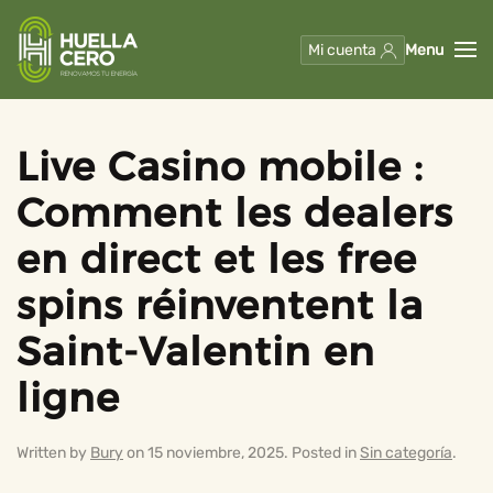
Mi cuenta
Menu
Skip to main content
Live Casino mobile :
Comment les dealers
en direct et les free
spins réinventent la
Saint‑Valentin en
ligne
Written by
Bury
on
15 noviembre, 2025
. Posted in
Sin categoría
.