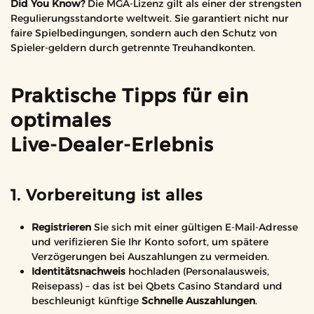
Did You Know?
Die MGA‑Lizenz gilt als einer der strengsten
Regulierungsstandorte weltweit. Sie garantiert nicht nur
faire Spielbedingungen, sondern auch den Schutz von
Spieler‑geldern durch getrennte Treuhandkonten.
Praktische Tipps für ein
optimales
Live‑Dealer‑Erlebnis
1. Vorbereitung ist alles
Registrieren
Sie sich mit einer gültigen E‑Mail‑Adresse
und verifizieren Sie Ihr Konto sofort, um spätere
Verzögerungen bei Auszahlungen zu vermeiden.
Identitätsnachweis
hochladen (Personalausweis,
Reisepass) – das ist bei Qbets Casino Standard und
beschleunigt künftige
Schnelle Auszahlungen
.