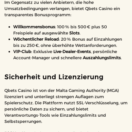
Im Gegensatz zu vielen Anbietern, die hohe
Umsatzbedingungen verlangen, bietet Qbets Casino ein
transparentes Bonusprogramm:
Willkommensbonus
: 100 % bis 500 € plus 50
Freispiele auf ausgewählte
Slots
.
Wöchentlicher Reload
: 20 % Bonus auf Einzahlungen
bis zu 250 €, ohne überhöhte Wettanforderungen.
VIP‑Club
: Exklusive
Live‑Dealer‑Events
, persönliche
Account‑Manager und schnellere
Auszahlungslimits
.
Sicherheit und Lizenzierung
Qbets Casino ist von der Malta Gaming Authority (MGA)
lizenziert und unterliegt strengen Auflagen zum
Spielerschutz. Die Plattform nutzt SSL‑Verschlüsselung, um
persönliche Daten zu sichern, und bietet
Verantwortungs‑Tools wie Einzahlungslimits und
Selbstsperrungen.