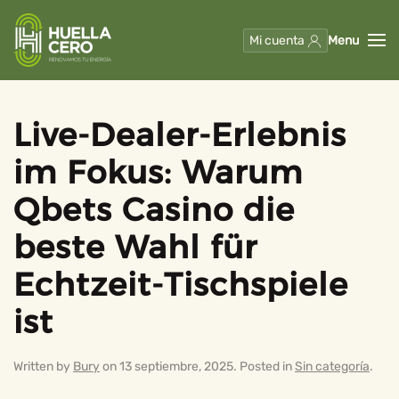
Mi cuenta
Menu
Skip to main content
Live‑Dealer‑Erlebnis
im Fokus: Warum
Qbets Casino die
beste Wahl für
Echtzeit‑Tischspiele
ist
Written by
Bury
on
13 septiembre, 2025
. Posted in
Sin categoría
.