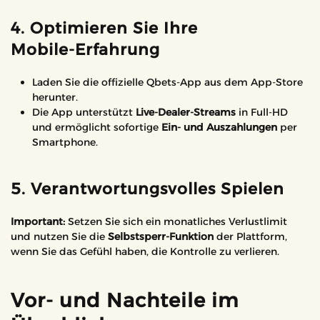
4. Optimieren Sie Ihre
Mobile‑Erfahrung
Laden Sie die offizielle Qbets‑App aus dem App‑Store
herunter.
Die App unterstützt
Live‑Dealer‑Streams
in Full‑HD
und ermöglicht sofortige
Ein- und Auszahlungen
per
Smartphone.
5. Verantwortungsvolles Spielen
Important:
Setzen Sie sich ein monatliches Verlustlimit
und nutzen Sie die
Selbstsperr‑Funktion
der Plattform,
wenn Sie das Gefühl haben, die Kontrolle zu verlieren.
Vor- und Nachteile im