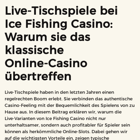
Live‑Tischspiele bei
Ice Fishing Casino:
Warum sie das
klassische
Online‑Casino
übertreffen
Live‑Tischspiele haben in den letzten Jahren einen
regelrechten Boom erlebt. Sie verbinden das authentische
Casino‑Feeling mit der Bequemlichkeit des Spielens von zu
Hause aus. In diesem Beitrag erklären wir, warum die
Live‑Varianten von Ice Fishing Casino nicht nur
unterhaltsamer, sondern auch profitabler für Spieler sein
können als herkömmliche Online‑Slots. Dabei gehen wir
auf die wichtigsten Vorteile ein, zeigen typische