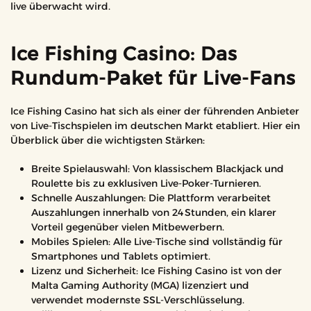
live überwacht wird.
Ice Fishing Casino: Das
Rundum‑Paket für Live‑Fans
Ice Fishing Casino hat sich als einer der führenden Anbieter
von Live‑Tischspielen im deutschen Markt etabliert. Hier ein
Überblick über die wichtigsten Stärken:
Breite Spielauswahl: Von klassischem Blackjack und
Roulette bis zu exklusiven Live‑Poker‑Turnieren.
Schnelle Auszahlungen: Die Plattform verarbeitet
Auszahlungen innerhalb von 24 Stunden, ein klarer
Vorteil gegenüber vielen Mitbewerbern.
Mobiles Spielen: Alle Live‑Tische sind vollständig für
Smartphones und Tablets optimiert.
Lizenz und Sicherheit: Ice Fishing Casino ist von der
Malta Gaming Authority (MGA) lizenziert und
verwendet modernste SSL‑Verschlüsselung.