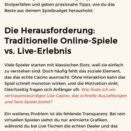
Stolperfallen und geben praxisnahe Tipps, wie du das
Beste aus deinem Spielbudget herausholst.
Die Herausforderung:
Traditionelle Online‑Spiele
vs. Live‑Erlebnis
Viele Spieler starten mit klassischen Slots, weil sie einfach
zu verstehen sind. Doch häufig fehlt das soziale Element,
das das echte Casino ausmacht. Ohne Interaktion kann das
Spiel schnell monoton wirken, und die Motivation sinkt.
Gleichzeitig fragen sich Anfänger oft:
Wie finde ich ein
vertrauenswürdiges Live‑Casino, das schnelle Auszahlungen
und faire Spiele bietet?
Ein weiteres Problem ist die fehlende Transparenz. Bei rein
virtuellen Spielen siehst du nur animierte Grafiken,
während du bei Live‑Tischen die echten Dealer und das