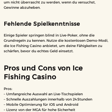
um nicht überrascht zu werden, wenn du versuchst,
Gewinne abzuheben.
Fehlende Spielkenntnisse
Einige Spieler springen blind in Live‑Poker, ohne die
Grundregeln zu kennen. Nutze die kostenlosen Demo‑Modi,
die Ice Fishing Casino anbietet, um deine Fähigkeiten zu
schärfen, bevor du echtes Geld einsetzt.
Pros und Cons von Ice
Fishing Casino
Pros:
– Umfangreiche Auswahl an Live‑Tischspielen
– Schnelle Auszahlungen innerhalb von 24 Stunden
– Mobile Optimierung für iOS und Android
– Lizenz von der MGA für hohe Sicherheit