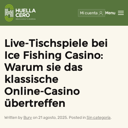
Mi cuenta
Menu
Skip to main content
Live‑Tischspiele bei
Ice Fishing Casino:
Warum sie das
klassische
Online‑Casino
übertreffen
Written by
Bury
on
21 agosto, 2025
. Posted in
Sin categoría
.