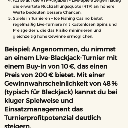
Achte auf die RTP‑Angaben – Live‑Spiele zeigen häufig
die erwartete Rückzahlungsquote (RTP) an; höhere
Werte bedeuten bessere Chancen.
Spiele in Turnieren – Ice Fishing Casino bietet
regelmäßig Live‑Turniere mit kostenlosen Spins und
Preisgeldern, die das Risiko minimieren und
gleichzeitig hohe Gewinne ermöglichen.
Beispiel: Angenommen, du nimmst
an einem Live‑Blackjack‑Turnier mit
einem Buy‑in von 10 €, das einen
Preis von 200 € bietet. Mit einer
Gewinnwahrscheinlichkeit von 48 %
(typisch für Blackjack) kannst du bei
kluger Spielweise und
Einsatzmanagement das
Turnierprofitpotenzial deutlich
steigern.