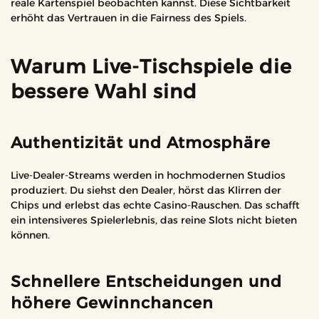
reale Kartenspiel beobachten kannst. Diese Sichtbarkeit
erhöht das Vertrauen in die Fairness des Spiels.
Warum Live‑Tischspiele die
bessere Wahl sind
Authentizität und Atmosphäre
Live‑Dealer-Streams werden in hochmodernen Studios
produziert. Du siehst den Dealer, hörst das Klirren der
Chips und erlebst das echte Casino‑Rauschen. Das schafft
ein intensiveres Spielerlebnis, das reine Slots nicht bieten
können.
Schnellere Entscheidungen und
höhere Gewinnchancen