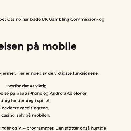
e. Unibet Casino har både UK Gambling Commission‑ og
elsen på mobile
jermer. Her er noen av de viktigste funksjonene:
Hvorfor det er viktig
velse på både iPhone og Android‑telefoner.
d og holder deg i spillet.
å navigere med fingrene.
 casino, selv på mobilen.
neringer og VIP‑programmet. Den støtter også hurtige