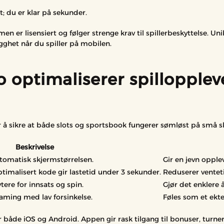
et; du er klar på sekunder.
ormen er lisensiert og følger strenge krav til spillerbeskyttels
gghet når du spiller på mobilen.
 optimaliserer spillopplev
r å sikre at både slots og sportsbook fungerer sømløst på små sk
Beskrivelse
utomatisk skjermstørrelsen.
Gir en jevn opple
imalisert kode gir lastetid under 3 sekunder.
Reduserer venteti
ere for innsats og spin.
Gjør det enklere 
aming med lav forsinkelse.
Føles som et ekte
or både iOS og Android. Appen gir rask tilgang til bonuser, tur