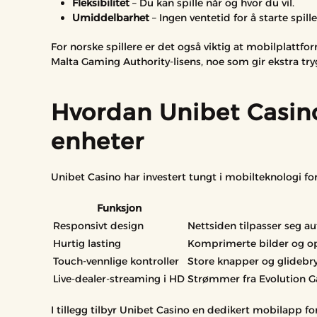
Fleksibilitet
– Du kan spille når og hvor du vil.
Umiddelbarhet
– Ingen ventetid for å starte spill
For norske spillere er det også viktig at mobilplattf
Malta Gaming Authority‑lisens, noe som gir ekstra try
Hvordan Unibet Casino
enheter
Unibet Casino har investert tungt i mobilteknologi fo
Funksjon
Responsivt design
Nettsiden tilpasser seg a
Hurtig lasting
Komprimerte bilder og opt
Touch‑vennlige kontroller
Store knapper og glidebryt
Live‑dealer‑streaming i HD
Strømmer fra Evolution G
I tillegg tilbyr Unibet Casino en dedikert mobilapp f