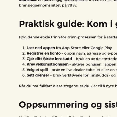
bransjegjennomsnittet på 78 %.
Praktisk guide: Kom i
Følg denne enkle trinn‑for‑trinn‑prosessen for å start
Last ned appen
fra App Store eller Google Play.
Registrer en konto
– oppgi navn, adresse og e‑post
Gjør ditt første innskudd
– bruk en av de støttede
Krev velkomstbonusen
– aktiver bonusen i appen 
Velg et spill
– prøv en live dealer‑tabellet eller e
Sett grenser
– bruk verktøyene for innskudds‑ og t
Når du har fullført disse stegene, er du klar til å nyte
Oppsummering og sist