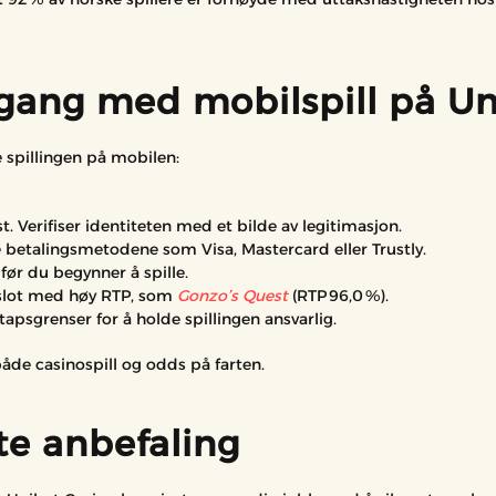
 gang med mobilspill på Un
e spillingen på mobilen:
. Verifiser identiteten med et bilde av legitimasjon.
 betalingsmetodene som Visa, Mastercard eller Trustly.
før du begynner å spille.
n slot med høy RTP, som
Gonzo’s Quest
(RTP 96,0 %).
apsgrenser for å holde spillingen ansvarlig.
 både casinospill og odds på farten.
e anbefaling