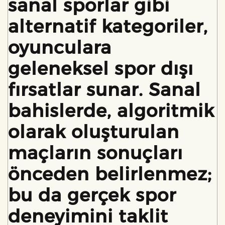
sanal sporlar
gibi
alternatif kategoriler,
oyunculara
geleneksel spor dışı
fırsatlar sunar. Sanal
bahislerde, algoritmik
olarak oluşturulan
maçların sonuçları
önceden belirlenmez;
bu da gerçek spor
deneyimini taklit