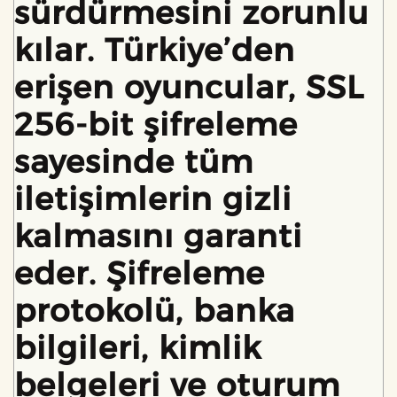
sürdürmesini zorunlu
kılar. Türkiye’den
erişen oyuncular,
SSL
256‑bit şifreleme
sayesinde tüm
iletişimlerin gizli
kalmasını garanti
eder. Şifreleme
protokolü, banka
bilgileri, kimlik
belgeleri ve oturum