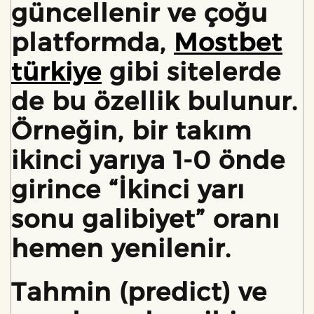
güncellenir ve çoğu
platformda,
Mostbet
türkiye
gibi sitelerde
de bu özellik bulunur.
Örneğin, bir takım
ikinci yarıya 1‑0 önde
girince “İkinci yarı
sonu galibiyet” oranı
hemen yenilenir.
Tahmin (predict)
ve