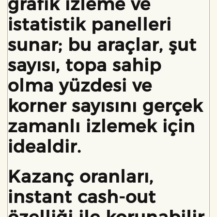
grafik izleme
ve
istatistik panelleri
sunar; bu araçlar, şut
sayısı, topa sahip
olma yüzdesi ve
korner sayısını gerçek
zamanlı izlemek için
idealdir.
Kazanç oranları,
instant cash‑out