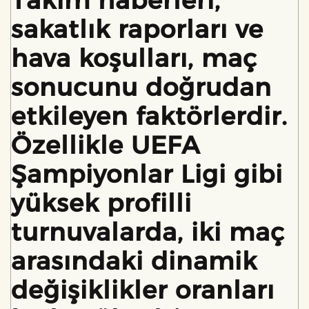
Takım haberleri,
sakatlık raporları ve
hava koşulları, maç
sonucunu doğrudan
etkileyen faktörlerdir.
Özellikle UEFA
Şampiyonlar Ligi gibi
yüksek profilli
turnuvalarda, iki maç
arasındaki dinamik
değişiklikler oranları