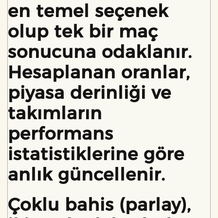
en temel seçenek
olup tek bir maç
sonucuna odaklanır.
Hesaplanan oranlar,
piyasa derinliği ve
takımların
performans
istatistiklerine göre
anlık güncellenir.
Çoklu bahis (parlay)
,