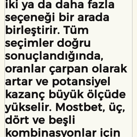
iki ya da daha fazla
seçeneği bir arada
birleştirir. Tüm
seçimler doğru
sonuçlandığında,
oranlar çarpan olarak
artar ve potansiyel
kazanç büyük ölçüde
yükselir. Mostbet, üç,
dört ve beşli
kombinasyonlar için