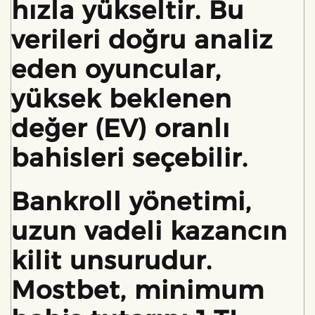
hızla yükseltir. Bu
verileri doğru analiz
eden oyuncular,
yüksek beklenen
değer (EV) oranlı
bahisleri seçebilir.
Bankroll yönetimi,
uzun vadeli kazancın
kilit unsurudur.
Mostbet, minimum