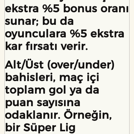
ekstra %5 bonus oranı
sunar; bu da
oyunculara %5 ekstra
kar fırsatı verir.
Alt/Üst (over/under)
bahisleri, maç içi
toplam gol ya da
puan sayısına
odaklanır. Örneğin,
bir Süper Lig