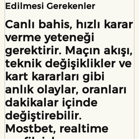
Edilmesi Gerekenler
Canlı bahis, hızlı karar
verme yeteneği
gerektirir. Maçın akışı,
teknik değişiklikler ve
kart kararları gibi
anlık olaylar, oranları
dakikalar içinde
değiştirebilir.
Mostbet,
realtime