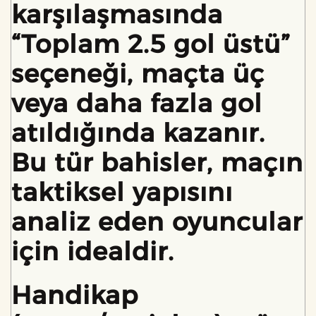
karşılaşmasında
“Toplam 2.5 gol üstü”
seçeneği, maçta üç
veya daha fazla gol
atıldığında kazanır.
Bu tür bahisler, maçın
taktiksel yapısını
analiz eden oyuncular
için idealdir.
Handikap