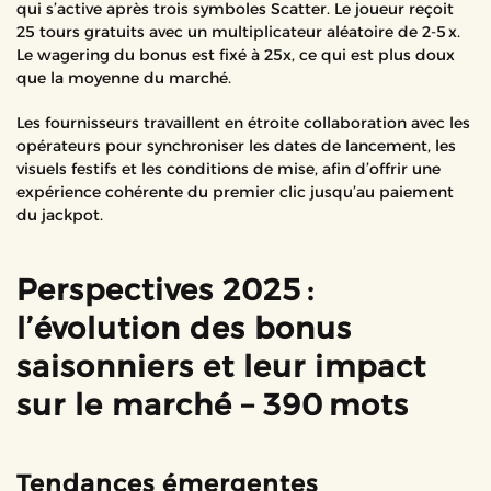
qui s’active après trois symboles Scatter. Le joueur reçoit
25 tours gratuits avec un multiplicateur aléatoire de 2‑5 x.
Le wagering du bonus est fixé à 25x, ce qui est plus doux
que la moyenne du marché.
Les fournisseurs travaillent en étroite collaboration avec les
opérateurs pour synchroniser les dates de lancement, les
visuels festifs et les conditions de mise, afin d’offrir une
expérience cohérente du premier clic jusqu’au paiement
du jackpot.
Perspectives 2025 :
l’évolution des bonus
saisonniers et leur impact
sur le marché – 390 mots
Tendances émergentes