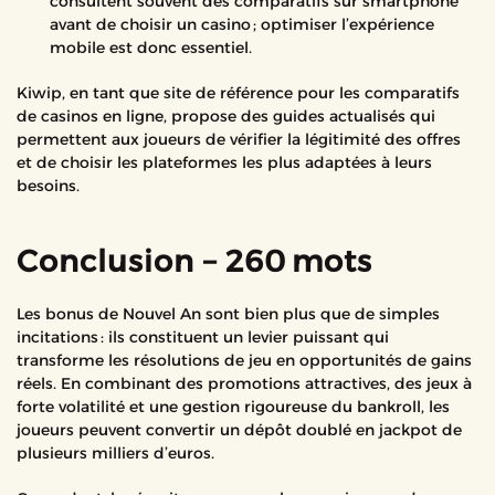
consultent souvent des comparatifs sur smartphone
avant de choisir un casino ; optimiser l’expérience
mobile est donc essentiel.
Kiwip, en tant que site de référence pour les comparatifs
de casinos en ligne, propose des guides actualisés qui
permettent aux joueurs de vérifier la légitimité des offres
et de choisir les plateformes les plus adaptées à leurs
besoins.
Conclusion – 260 mots
Les bonus de Nouvel An sont bien plus que de simples
incitations : ils constituent un levier puissant qui
transforme les résolutions de jeu en opportunités de gains
réels. En combinant des promotions attractives, des jeux à
forte volatilité et une gestion rigoureuse du bankroll, les
joueurs peuvent convertir un dépôt doublé en jackpot de
plusieurs milliers d’euros.