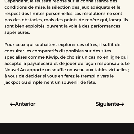
Cependant, la réussite repose sur la connaissance des
conditions de mise, la sélection des jeux adéquats et le
respect des limites personnelles. Les résolutions ne sont
pas des obstacles, mais des points de repère qui, lorsqu’ils
sont bien exploités, ouvrent la voie à des performances
supérieures.
Pour ceux qui souhaitent explorer ces offres, il suffit de
consulter les comparatifs disponibles sur des sites
spécialisés comme Kiwip, de choisir un casino en ligne qui
accepte la paysafecard et de jouer de façon responsable. Le
Nouvel An apporte un souffle nouveau aux tables virtuelles ;
à vous de décider si vous en ferez le tremplin vers le
jackpot ou simplement un souvenir de fête.
Anterior
Siguiente