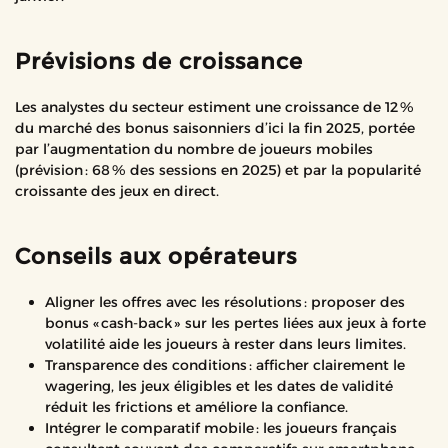
Prévisions de croissance
Les analystes du secteur estiment une croissance de 12 %
du marché des bonus saisonniers d’ici la fin 2025, portée
par l’augmentation du nombre de joueurs mobiles
(prévision : 68 % des sessions en 2025) et par la popularité
croissante des jeux en direct.
Conseils aux opérateurs
Aligner les offres avec les résolutions : proposer des
bonus « cash‑back » sur les pertes liées aux jeux à forte
volatilité aide les joueurs à rester dans leurs limites.
Transparence des conditions : afficher clairement le
wagering, les jeux éligibles et les dates de validité
réduit les frictions et améliore la confiance.
Intégrer le comparatif mobile : les joueurs français