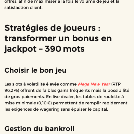
offres, afin de maximiser à la fois le volume de jeu et la
satisfaction client.
Stratégies de joueurs :
transformer un bonus en
jackpot – 390 mots
Choisir le bon jeu
Les slots à volatilité élevée comme
Mega New Year
(RTP
96,2 %) offrent de faibles gains fréquents mais la possibilité
de gros paiements. En live dealer, les tables de roulette à
mise minimale (0,10 €) permettent de remplir rapidement
les exigences de wagering sans épuiser le capital.
Gestion du bankroll