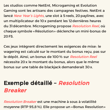
Les studios comme NetEnt, Microgaming et Evolution
Gaming sont les artisans des campagnes festives. NetEnt a
lancé
New Year’s Lights
, une slot à 5 reels, 20 paylines, avec
un multiplicateur de 10 x pendant les 12 dernières heures
du 31 décembre. Microgaming propose
Resolution Reel
, où
chaque symbole « Résolution » déclenche un mini‑bonus de
20 FS.
Ces jeux intègrent directement les exigences de mise : le
wagering est calculé sur le montant du bonus reçu, pas sur
le dépôt. Ainsi, un bonus de 100 % sur
Resolution Reel
nécessite 20 x le montant du bonus, alors que le même
bonus sur une table de blackjack demanderait 30 x.
Exemple détaillé –
Resolution
Breaker
Resolution Breaker
est une machine à sous à volatilité
moyenne (RTP 95,8 %). Elle propose un « Bonus Resolution »