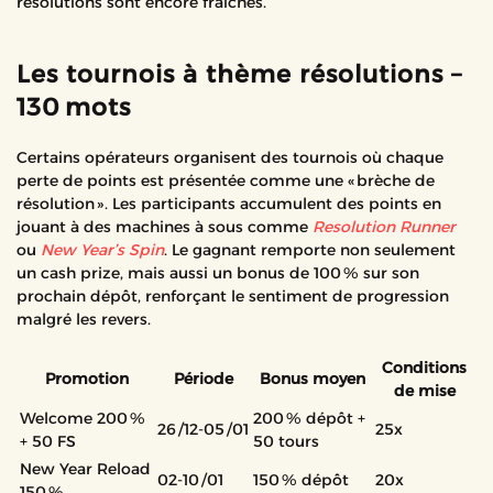
résolutions sont encore fraîches.
Les tournois à thème résolutions –
130 mots
Certains opérateurs organisent des tournois où chaque
perte de points est présentée comme une « brèche de
résolution ». Les participants accumulent des points en
jouant à des machines à sous comme
Resolution Runner
ou
New Year’s Spin
. Le gagnant remporte non seulement
un cash prize, mais aussi un bonus de 100 % sur son
prochain dépôt, renforçant le sentiment de progression
malgré les revers.
Conditions
Promotion
Période
Bonus moyen
de mise
Welcome 200 %
200 % dépôt +
26 /12‑05 /01
25x
+ 50 FS
50 tours
New Year Reload
02‑10 /01
150 % dépôt
20x
150 %