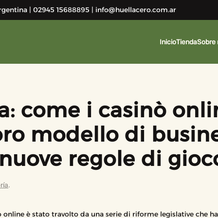
 Argentina | 02945 15688895 | info@huellacero.com.ar
Inicio
Tienda
Sobre 
a: come i casinò onl
oro modello di busin
 nuove regole di gioc
ría
.
 online è stato travolto da una serie di riforme legislative che 