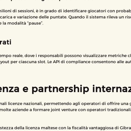
ioni di sessioni, è in grado di identificare giocatori con proba
arica e variazione delle puntate. Quando il sistema rileva un ris
 la modalità “pause”.
rati
mpo reale, dove i responsabili possono visualizzare metriche ch
payout per ciascuna slot. Le API di compliance consentono alle au
cenza e partnership interna
onali licenze nazionali, permettendo agli operatori di offrire u
olte aziende a formare joint venture con operatori tradizionali, 
ezza della licenza maltese con la fiscalità vantaggiosa di Gibral