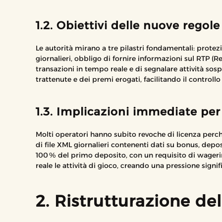
1.2. Obiettivi delle nuove regole
Le autorità mirano a tre pilastri fondamentali: protezio
giornalieri, obbligo di fornire informazioni sul RTP (R
transazioni in tempo reale e di segnalare attività sos
trattenute e dei premi erogati, facilitando il controllo 
1.3. Implicazioni immediate per 
Molti operatori hanno subito revoche di licenza perch
di file XML giornalieri contenenti dati su bonus, depos
100 % del primo deposito, con un requisito di wagerin
reale le attività di gioco, creando una pressione signif
2. Ristrutturazione de