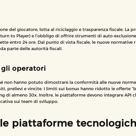
ne del giocatore, lotta al riciclaggio e trasparenza fiscale. La p
eturn to Player) e l’obbligo di offrire strumenti di auto‑esclusion
pette entro 24 ore. Dal punto di vista fiscale, le nuove normative
da parte delle autorità fiscali.
gli operatori
é non hanno potuto dimostrare la conformità alle nuove norme di 
iti, prelievi e vincite. I limiti sui bonus hanno ridotto le offe
g di almeno 30x. Inoltre, le piattaforme devono integrare API c
icativa sui team di sviluppo.
lle piattaforme tecnologic