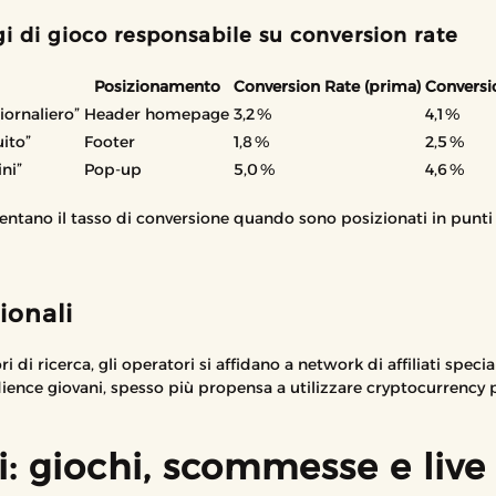
ggi di gioco responsabile su conversion rate
Posizionamento
Conversion Rate (prima)
Conversi
iornaliero”
Header homepage
3,2 %
4,1 %
ito”
Footer
1,8 %
2,5 %
ni”
Pop‑up
5,0 %
4,6 %
tano il tasso di conversione quando sono posizionati in punti di
ionali
ori di ricerca, gli operatori si affidano a network di affiliati spe
ence giovani, spesso più propensa a utilizzare cryptocurrency pe
i: giochi, scommesse e live