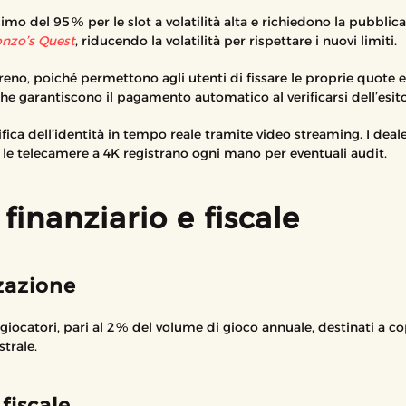
o del 95 % per le slot a volatilità alta e richiedono la pubblic
nzo’s Quest
, riducendo la volatilità per rispettare i nuovi limiti.
o, poiché permettono agli utenti di fissare le proprie quote e
e garantiscono il pagamento automatico al verificarsi dell’esito,
rifica dell’identità in tempo reale tramite video streaming. I de
 le telecamere a 4K registrano ogni mano per eventuali audit.
 finanziario e fiscale
zzazione
 giocatori, pari al 2 % del volume di gioco annuale, destinati a co
trale.
fiscale