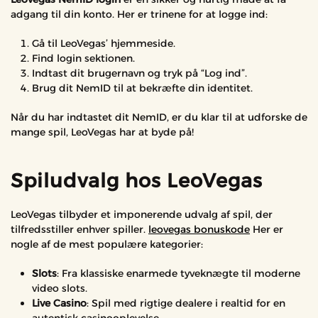
adgang til din konto. Her er trinene for at logge ind:
Gå til LeoVegas’ hjemmeside.
Find login sektionen.
Indtast dit brugernavn og tryk på “Log ind”.
Brug dit NemID til at bekræfte din identitet.
Når du har indtastet dit NemID, er du klar til at udforske de
mange spil, LeoVegas har at byde på!
Spiludvalg hos LeoVegas
LeoVegas tilbyder et imponerende udvalg af spil, der
tilfredsstiller enhver spiller.
leovegas bonuskode
Her er
nogle af de mest populære kategorier:
Slots
: Fra klassiske enarmede tyveknægte til moderne
video slots.
Live Casino
: Spil med rigtige dealere i realtid for en