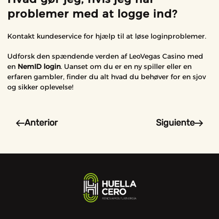
problemer med at logge ind?
Kontakt kundeservice for hjælp til at løse loginproblemer.
Udforsk den spændende verden af LeoVegas Casino med
en
NemID login
. Uanset om du er en ny spiller eller en
erfaren gambler, finder du alt hvad du behøver for en sjov
og sikker oplevelse!
Anterior
Siguiente