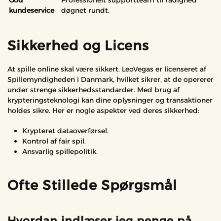
God
Professionelt supportteam til rådighed
kundeservice
døgnet rundt.
Sikkerhed og Licens
At spille online skal være sikkert. LeoVegas er licenseret af
Spillemyndigheden i Danmark, hvilket sikrer, at de opererer
under strenge sikkerhedsstandarder. Med brug af
krypteringsteknologi kan dine oplysninger og transaktioner
holdes sikre. Her er nogle aspekter ved deres sikkerhed:
Krypteret dataoverførsel.
Kontrol af fair spil.
Ansvarlig spillepolitik.
Ofte Stillede Spørgsmål
Hvordan indlæser jeg penge på